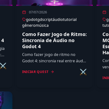
07/07/2026
godot
gdscript
áudio
tutorial
g
gênero
música
tut
Como Fazer Jogo de Ritmo:
Co
 4
Sincronia de Áudio no
MO
Godot 4
Es
gia
Ha
Como fazer jogo de ritmo no
:
Com
Godot 4: sincronia real entre áudio
ng
⚔️
ver
e gameplay, BPM e beats, spawn
IA
⚔️
INICIAR QUEST
cam
de notas, janela de acerto e
INI
net
calibração de latência.
esc