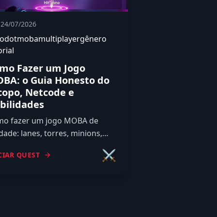
24/07/2026
odot
moba
multiplayer
gênero
orial
mo Fazer um Jogo
BA: o Guia Honesto do
copo, Netcode e
bilidades
o fazer um jogo MOBA de
dade: lanes, torres, minions,
peoes e itens, os desafios de
⚔️
CIAR QUEST
code e matchmaking, e um
opo reduzido para comecar.