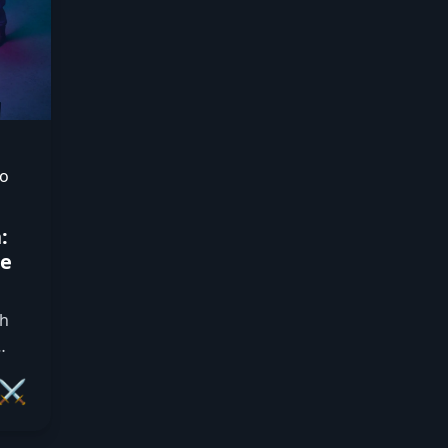
o
:
 e
th
de
⚔️
o.