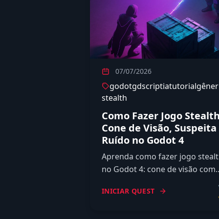
07/07/2026
godot
gdscript
ia
tutorial
gêner
stealth
Como Fazer Jogo Stealth
Cone de Visão, Suspeita
Ruído no Godot 4
Aprenda como fazer jogo steal
no Godot 4: cone de visão com
Area2D e RayCast2D, medidor 
INICIAR QUEST
suspeita, ruído ao correr e
esconderijos em GDScript tipad