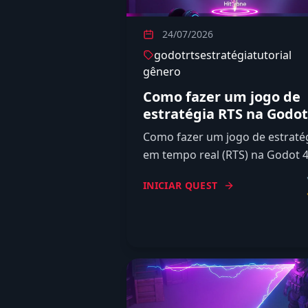
24/07/2026
godot
rts
estratégia
tutorial
gênero
Como fazer um jogo de
estratégia RTS na Godot
Como fazer um jogo de estraté
em tempo real (RTS) na Godot 4
seleção de unidades, pathfindi
INICIAR QUEST
em grupo, comandos, coleta e 
de unidade.