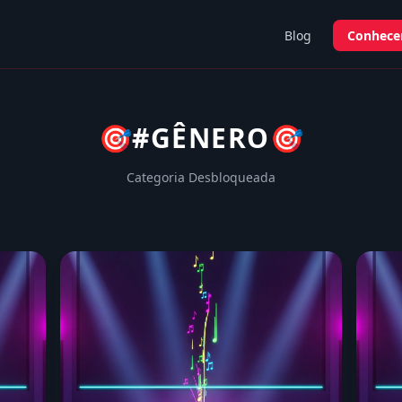
Blog
Conhecer
🎯
#GÊNERO
🎯
Categoria Desbloqueada