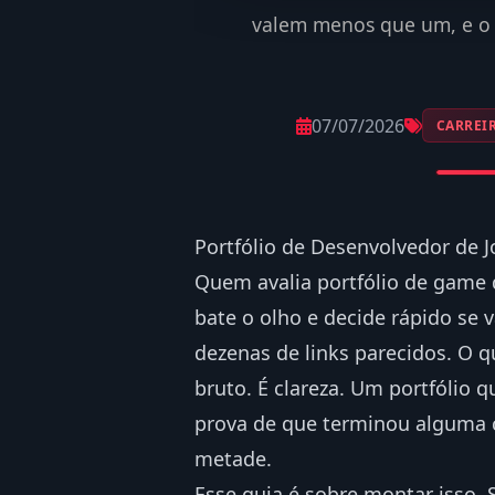
valem menos que um, e o 
07/07/2026
CARREI
Portfólio de Desenvolvedor de 
Quem avalia portfólio de game de
bate o olho e decide rápido se 
dezenas de links parecidos. O q
bruto. É clareza. Um portfólio 
prova de que terminou alguma co
metade.
Esse guia é sobre montar isso.