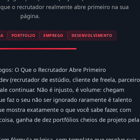
que o recrutador realmente abre primeiro na sua
página.
RA
PORTFOLIO
EMPREGO
DESENVOLVIMENTO
Jogos: O Que o Recrutador Abre Primeiro
v (recrutador de estúdio, cliente de freela, parceiro
vale continuar. Não é injusto, é volume: chegam
ue faz o seu não ser ignorado raramente é talento
que mostra exatamente o que você sabe fazer, com
isa, ganha de dez portfólios cheios de projeto pela
 Sem fórmula mágica, sem template que resolve sua