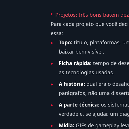
Projetos: três bons batem de
Para cada projeto que você deci
essa:
Topo:
título, plataformas, u
baixar bem visível.
Ficha rápida:
tempo de desen
as tecnologias usadas.
A história:
qual era o desafi
parágrafos, não uma dissert
A parte técnica:
os sistemas
verdade e, se ajudar, um d
Mídia:
GIFs de gameplay leve