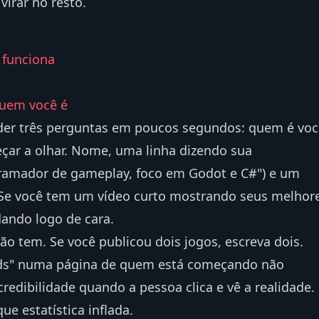
irar no resto.
 funciona
 quem você é
der três perguntas em poucos segundos: quem é voc
eçar a olhar. Nome, uma linha dizendo sua
gramador de gameplay, foco em Godot e C#") e um
s. Se você tem um vídeo curto mostrando seus melhor
ando logo de cara.
o tem. Se você publicou dois jogos, escreva dois.
ads" numa página de quem está começando não
edibilidade quando a pessoa clica e vê a realidade.
ue estatística inflada.