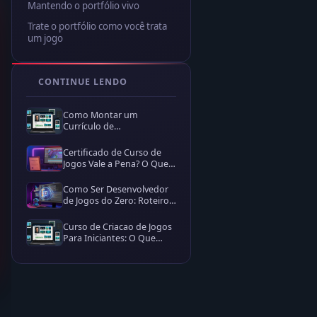
Mantendo o portfólio vivo
Trate o portfólio como você trata
um jogo
CONTINUE LENDO
Como Montar um
Currículo de
Desenvolvedor de Jogos
que Passa da Triagem
Certificado de Curso de
Jogos Vale a Pena? O Que
as Empresas Olham de
Verdade
Como Ser Desenvolvedor
de Jogos do Zero: Roteiro
Prático Sem Faculdade
Curso de Criacao de Jogos
Para Iniciantes: O Que
Procurar