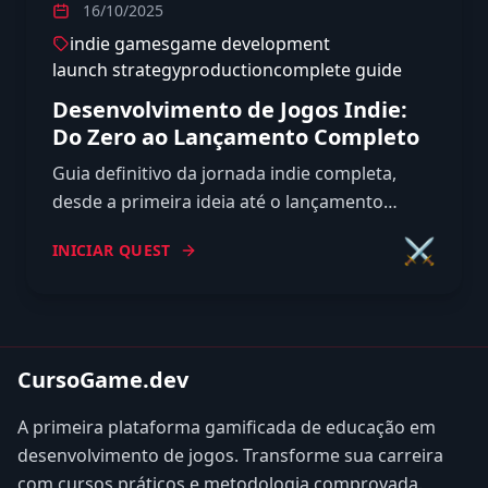
16/10/2025
indie games
game development
launch strategy
production
complete guide
Desenvolvimento de Jogos Indie:
Do Zero ao Lançamento Completo
Guia definitivo da jornada indie completa,
desde a primeira ideia até o lançamento
comercial. Inclui planejamento,
⚔️
INICIAR QUEST
desenvolvimento, marketing, launch e pós-
lançamento.
CursoGame.dev
A primeira plataforma gamificada de educação em
desenvolvimento de jogos. Transforme sua carreira
com cursos práticos e metodologia comprovada.