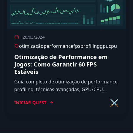
20/03/2024
otimização
performance
fps
profiling
gpu
cpu
Otimização de Performance em
Jogos: Como Garantir 60 FPS
Estáveis
Guia completo de otimização de performance:
profiling, técnicas avançadas, GPU/CPU
optimization e estratégias para alcançar 60
⚔️
INICIAR QUEST
FPS