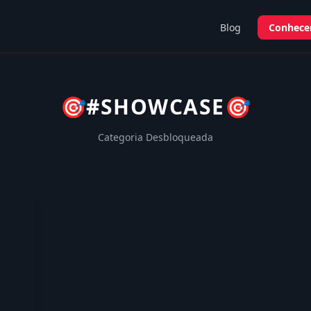
Blog
Conhecer
🎯
#SHOWCASE
🎯
Categoria Desbloqueada