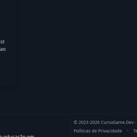
st
 ao
© 2023-2026 CursoGame.Dev - T
Políticas de Privacidade
•
T
de educação em