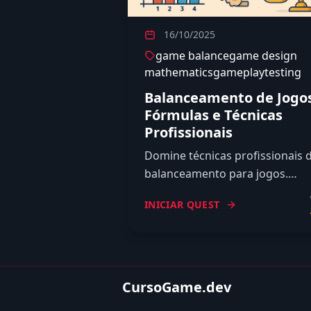
16/10/2025
game balance
game design
mathematics
gameplay
testing
Balanceamento de Jogo
Fórmulas e Técnicas
Profissionais
Domine técnicas profissionais 
balanceamento para jogos.
Aprenda fórmulas matemáticas
INICIAR QUEST
metodologias de teste e como
criar experiências justas e
divertidas.
CursoGame.dev