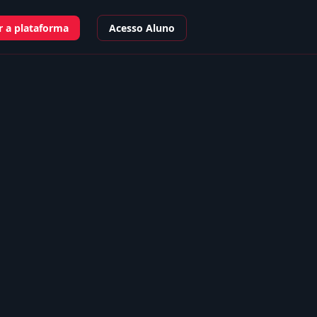
 a plataforma
Acesso Aluno