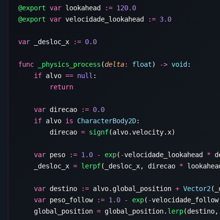
@export
 var
 lookahead 
:=
@export
 var
 velocidade_lookahead 
:=
var
 _desloc_x 
:=
func
 _physics_process
(
delta
:
 float
) 
->
 void
    if
 alvo 
==
 null
    var
 direcao 
:=
    if
 alvo 
is
 CharacterBody2D
        direcao 
=
 signf
    var
 peso 
:=
 1.0
 -
 exp
(
-
velocidade_lookahead 
*
    _desloc_x 
=
 lerpf
(_desloc_x, direcao 
*
    var
 destino 
:=
 alvo.global_position 
+
 Vector2
(_
    var
 peso_follow 
:=
 1.0
 -
 exp
(
-
velocidade_follow
    global_position 
=
 global_position.
lerp