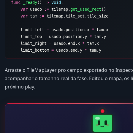
func
 _ready
() 
->
 void
    var
 usado 
:=
 tilemap.
get_used_rect
    var
 tam 
:=
    limit_left 
=
 usado.position.x 
*
    limit_top 
=
 usado.position.y 
*
    limit_right 
=
 usado.end.x 
*
    limit_bottom 
=
 usado.end.y 
*
Arraste o TileMapLayer pro campo exportado no Inspecto
acompanhar o tamanho real da fase. Editou o mapa, os l
próximo play.