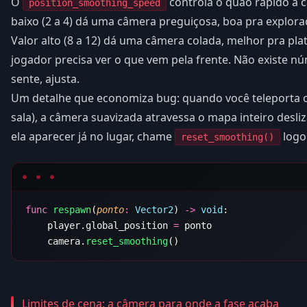
O
controla o quão rápido a c
position_smoothing_speed
baixo (2 a 4) dá uma câmera preguiçosa, boa pra explora
Valor alto (8 a 12) dá uma câmera colada, melhor pra pl
jogador precisa ver o que vem pela frente. Não existe nú
sente, ajusta.
Um detalhe que economiza bug: quando você teleporta o
sala), a câmera suavizada atravessa o mapa inteiro desli
ela aparecer já no lugar, chame
logo 
reset_smoothing()
func
 respawn
(
ponto
:
 Vector2
) 
->
 void
    player.global_position 
=
    camera.
reset_smoothing
Limites de cena: a câmera para onde a fase acaba