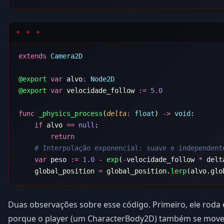
extends
@export
 var
 alvo
:
@export
 var
 velocidade_follow 
:=
func
 _physics_process
(
delta
:
 float
) 
->
 void
    if
 alvo 
==
 null
    var
 peso 
:=
 1.0
 -
 exp
(
-
velocidade_follow 
*
    global_position 
=
 global_position.
lerp
Duas observações sobre esse código. Primeiro, ele rod
porque o player (um CharacterBody2D) também se move l