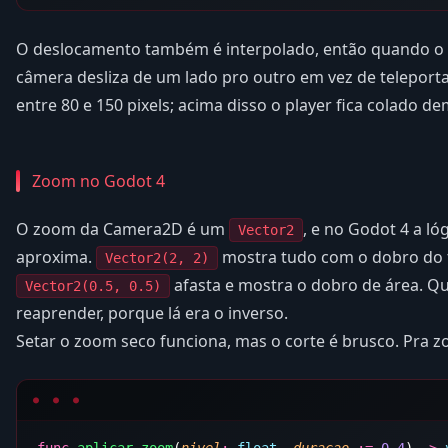
O deslocamento também é interpolado, então quando o pl
câmera desliza de um lado pro outro em vez de teleport
entre 80 e 150 pixels; acima disso o player fica colado de
Zoom no Godot 4
O zoom da Camera2D é um
, e no Godot 4 a lóg
Vector2
aproxima.
mostra tudo com o dobro do
Vector2(2, 2)
afasta e mostra o dobro de área. Q
Vector2(0.5, 0.5)
reaprender, porque lá era o inverso.
Setar o zoom seco funciona, mas o corte é brusco. Pra 
func
 aplicar_zoom
(
nivel
:
 float
, 
duracao
 :
=
 0.4
) 
->
 