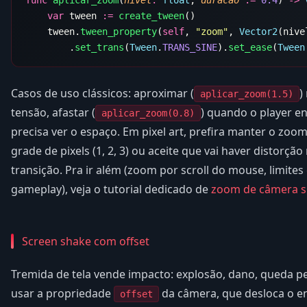
    var
 tween 
:=
 create_tween
    tween.
tween_property
(
self
, 
"zoom"
, 
Vector2
        .
set_trans
(
Tween
.
TRANS_SINE
).
set_ease
(
Tween
Casos de uso clássicos: aproximar (
)
aplicar_zoom(1.5)
tensão, afastar (
) quando o player e
aplicar_zoom(0.8)
precisa ver o espaço. Em pixel art, prefira manter o zo
grade de pixels (1, 2, 3) ou aceite que vai haver distorção
transição. Pra ir além (zoom por scroll do mouse, limite
gameplay), veja o tutorial dedicado de
zoom de câmera s
Screen shake com offset
Tremida de tela vende impacto: explosão, dano, queda pes
usar a propriedade
da câmera, que desloca o 
offset