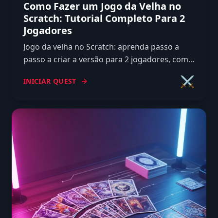
Como Fazer um Jogo da Velha no
Scratch: Tutorial Completo Para 2
Jogadores
Jogo da velha no Scratch: aprenda passo a
passo a criar a versão para 2 jogadores, com
tabuleiro de 9 células, checagem de vitória e
⚔️
INICIAR QUEST
botão de reiniciar.