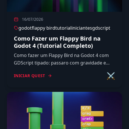
16/07/2026
godot
flappy bird
tutorial
iniciantes
gdscript
Como Fazer um Flappy Bird na
Godot 4 (Tutorial Completo)
Como fazer um Flappy Bird na Godot 4 com
GDScript tipado: passaro com gravidade e
pulo, canos com gap aleatorio, colisao, game
⚔️
INICIAR QUEST
over e pontuacao.