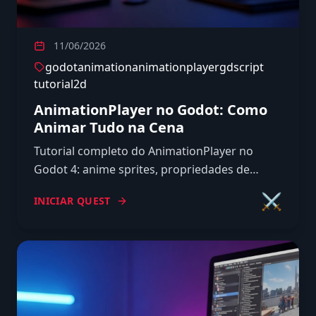
11/06/2026
godot
animation
animationplayer
gdscript
tutorial
2d
AnimationPlayer no Godot: Como
Animar Tudo na Cena
Tutorial completo do AnimationPlayer no
Godot 4: anime sprites, propriedades de
qualquer node e dispare funções com Call
⚔️
INICIAR QUEST
Method tracks na prática.