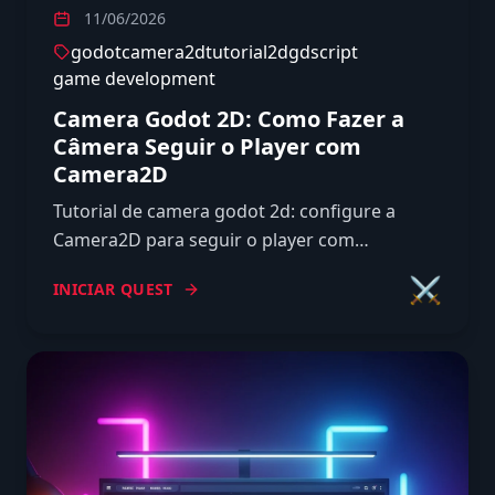
11/06/2026
godot
camera2d
tutorial
2d
gdscript
game development
Camera Godot 2D: Como Fazer a
Câmera Seguir o Player com
Camera2D
Tutorial de camera godot 2d: configure a
Camera2D para seguir o player com
smoothing, limites de cena, drag margins,
⚔️
INICIAR QUEST
zoom suave e screen shake.