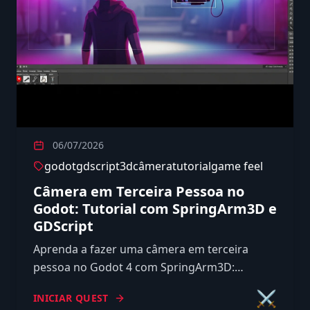
06/07/2026
godot
gdscript
3d
câmera
tutorial
game feel
Câmera em Terceira Pessoa no
Godot: Tutorial com SpringArm3D e
GDScript
Aprenda a fazer uma câmera em terceira
pessoa no Godot 4 com SpringArm3D:
rotação com mouse, colisão com parede e
⚔️
INICIAR QUEST
movimento relativo à câmera em GDScript.