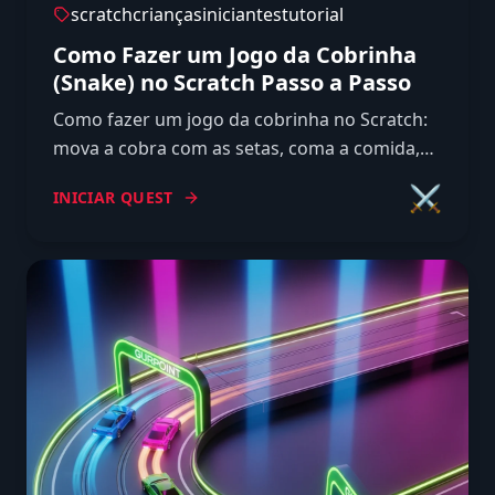
scratch
crianças
iniciantes
tutorial
Como Fazer um Jogo da Cobrinha
(Snake) no Scratch Passo a Passo
Como fazer um jogo da cobrinha no Scratch:
mova a cobra com as setas, coma a comida,
cresça com clones e detecte a colisão para dar
⚔️
INICIAR QUEST
game over.