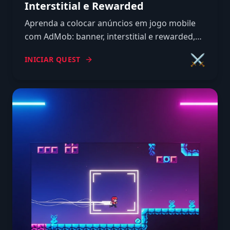
Interstitial e Rewarded
Aprenda a colocar anúncios em jogo mobile
com AdMob: banner, interstitial e rewarded,
com código real em C# e onde posicionar sem
⚔️
INICIAR QUEST
matar a retenção.