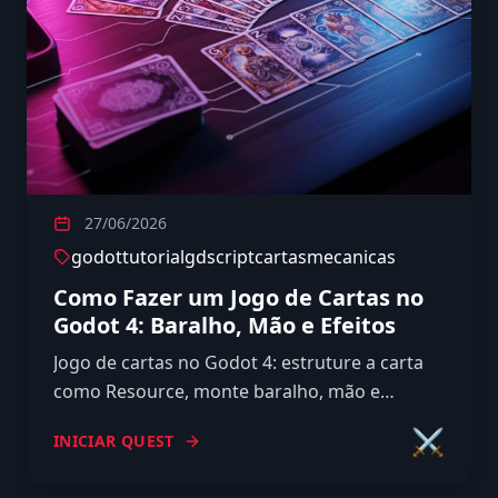
27/06/2026
godot
tutorial
gdscript
cartas
mecanicas
Como Fazer um Jogo de Cartas no
Godot 4: Baralho, Mão e Efeitos
Jogo de cartas no Godot 4: estruture a carta
como Resource, monte baralho, mão e
descarte, embaralhe, jogue cartas e resolva
⚔️
INICIAR QUEST
efeitos com GDScript tipado.