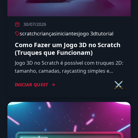
30/07/2026
scratch
crianças
iniciantes
jogo 3d
tutorial
Como Fazer um Jogo 3D no Scratch
(Truques que Funcionam)
Jogo 3D no Scratch é possível com truques 2D:
tamanho, camadas, raycasting simples e
projeção. Aprenda passo a passo cada técnica
⚔️
INICIAR QUEST
com blocos em português.