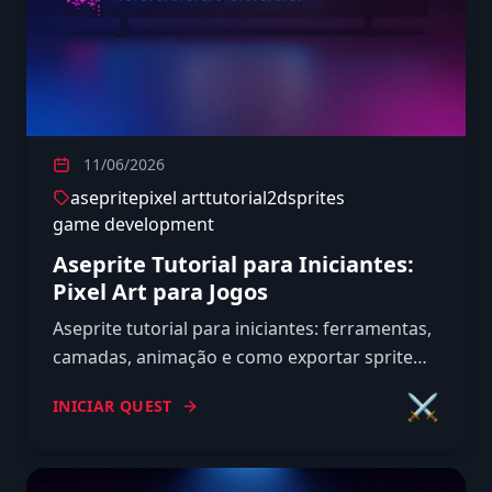
11/06/2026
aseprite
pixel art
tutorial
2d
sprites
game development
Aseprite Tutorial para Iniciantes:
Pixel Art para Jogos
Aseprite tutorial para iniciantes: ferramentas,
camadas, animação e como exportar sprite
sheets prontos para Godot e Unity. Guia
⚔️
INICIAR QUEST
direto, sem enrolação.