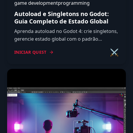
game development
programming
Autoload e Singletons no Godot:
Guia Completo de Estado Global
Aprenda autoload no Godot 4: crie singletons,
gerencie estado global com o padrão
GameManager, monte um event bus e saiba
⚔️
INICIAR QUEST
quando não usar globals.