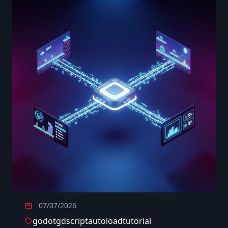
07/07/2026
godot
gdscript
autoload
tutorial