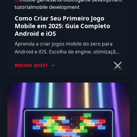
tutorial
mobile development
Como Criar Seu Primeiro Jogo
Mobile em 2025: Guia Completo
Android e iOS
Aprenda a criar jogos mobile do zero para
Android e iOS. Escolha de engine, otimização,
monetização, publicação nas stores e dicas
⚔️
INICIAR QUEST
para sucesso no mobile.