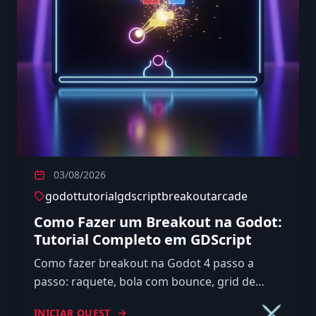
03/08/2026
godot
tutorial
gdscript
breakout
arcade
Como Fazer um Breakout na Godot:
Tutorial Completo em GDScript
Como fazer breakout na Godot 4 passo a
passo: raquete, bola com bounce, grid de
blocos por codigo, vidas, game over e
⚔️
INICIAR QUEST