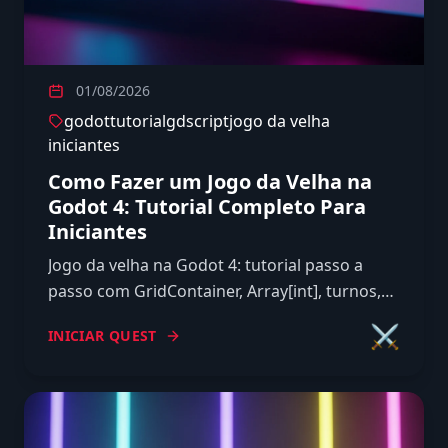
01/08/2026
godot
tutorial
gdscript
jogo da velha
iniciantes
Como Fazer um Jogo da Velha na
Godot 4: Tutorial Completo Para
Iniciantes
Jogo da velha na Godot 4: tutorial passo a
passo com GridContainer, Array[int], turnos,
checagem de vitória e oponente de máquina
⚔️
INICIAR QUEST
em GDScript tipado.