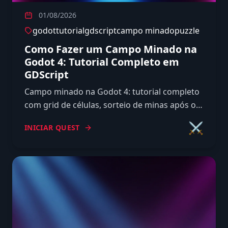
01/08/2026
godot
tutorial
gdscript
campo minado
puzzle
Como Fazer um Campo Minado na
Godot 4: Tutorial Completo em
GDScript
Campo minado na Godot 4: tutorial completo
com grid de células, sorteio de minas após o
primeiro clique, flood fill iterativo, bandeiras e
⚔️
INICIAR QUEST
cronômetro.