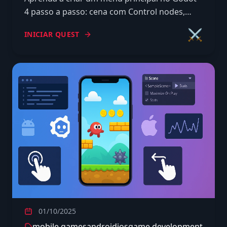
4 passo a passo: cena com Control nodes,
botões, sinais, fade de transição para a fase e
⚔️
INICIAR QUEST
navegação por controle.
01/10/2025
mobile games
android
ios
game development