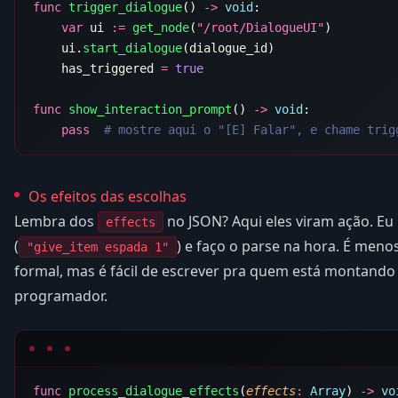
func
 trigger_dialogue
() 
->
 void
    var
 ui 
:=
 get_node
(
"/root/DialogueUI"
    ui.
start_dialogue
    has_triggered 
=
func
 show_interaction_prompt
() 
->
 void
    pass
Os efeitos das escolhas
Lembra dos
no JSON? Aqui eles viram ação. Eu 
effects
(
) e faço o parse na hora. É men
"give_item espada 1"
formal, mas é fácil de escrever pra quem está montando 
programador.
func
 process_dialogue_effects
(
effects
:
 Array
) 
->
 vo