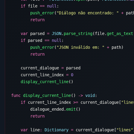
    if
 file 
==
 null
        push_error
(
"Diálogo não encontrado: "
 +
    var
 parsed 
=
 JSON
.
parse_string
(file.
get_as_text
    if
 parsed 
==
 null
        push_error
(
"JSON inválido em: "
 +
    current_dialogue 
=
    current_line_index 
=
    display_current_line
func
 display_current_line
() 
->
 void
    if
 current_line_index 
>=
 current_dialogue[
"line
        dialogue_ended.
emit
    var
 line
:
 Dictionary
 =
 current_dialogue[
"lines"