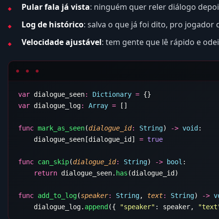
Pular fala já vista
: ninguém quer reler diálogo depo
Log de histórico
: salva o que já foi dito, pro jogador
Velocidade ajustável
: tem gente que lê rápido e ode
var
 dialogue_seen
:
 Dictionary
 =
var
 dialogue_log
:
 Array
 =
func
 mark_as_seen
(
dialogue_id
:
 String
) 
->
 void
    dialogue_seen[dialogue_id] 
=
func
 can_skip
(
dialogue_id
:
 String
) 
->
 bool
    return
 dialogue_seen.
has
func
 add_to_log
(
speaker
:
 String
, 
text
:
 String
) 
->
 v
    dialogue_log.
append
({ 
"speaker"
: speaker, 
"text