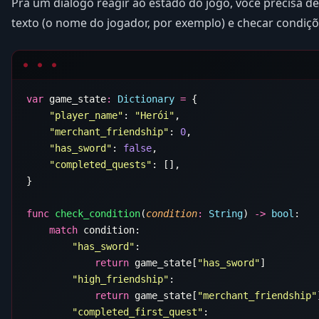
Pra um diálogo reagir ao estado do jogo, você precisa de 
texto (o nome do jogador, por exemplo) e checar condiçõ
var
 game_state
:
 Dictionary
 =
    "player_name"
: 
"Herói"
    "merchant_friendship"
: 
0
    "has_sword"
: 
false
    "completed_quests"
func
 check_condition
(
condition
:
 String
) 
->
 bool
    match
        "has_sword"
            return
 game_state[
"has_sword"
        "high_friendship"
            return
 game_state[
"merchant_friendship"
        "completed_first_quest"