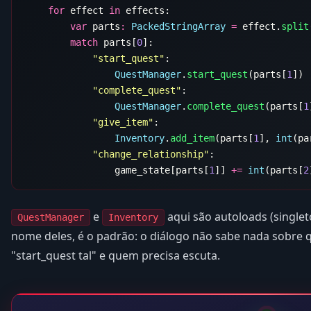
    for
 effect 
in
        var
 parts
:
 PackedStringArray
 =
 effect.
split
        match
 parts[
0
            "start_quest"
                QuestManager
.
start_quest
(parts[
1
            "complete_quest"
                QuestManager
.
complete_quest
(parts[
1
            "give_item"
                Inventory
.
add_item
(parts[
1
], 
int
(pa
            "change_relationship"
                game_state[parts[
1
]] 
+=
 int
(parts[
2
e
aqui são autoloads (singlet
QuestManager
Inventory
nome deles, é o padrão: o diálogo não sabe nada sobre qu
"start_quest tal" e quem precisa escuta.