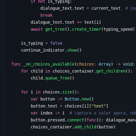
        if
 not
            dialogue_text.text 
=
 current_text  
        dialogue_text.text 
+=
        await
 get_tree
().
create_timer
    is_typing 
=
    continue_indicator.
show
func
 _on_choices_available
(
choices
:
 Array
) 
->
 void
    for
 child 
in
 choices_container.
get_children
        child.
queue_free
    for
 i 
in
 choices.
size
        var
 button 
:=
 Button
.
new
        button.text 
=
 choices[i][
"text"
        var
 index 
:=
 i  
        button.pressed.
connect
(
func
(): dialogue_man
        choices_container.
add_child