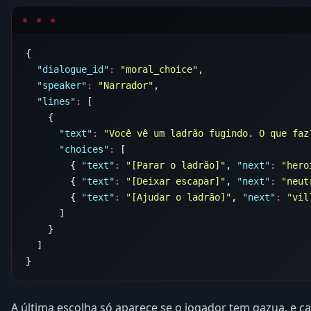
  "
dialogue_id
"
:
 "
moral_choice
"
  "
speaker
"
:
 "
Narrador
"
  "
lines
"
:
      "
text
"
:
 "
Você vê um ladrão fugindo. O que faz
      "
choices
"
:
        { 
"
text
"
:
 "
[Parar o ladrão]
"
, 
"
next
"
:
 "
hero
        { 
"
text
"
:
 "
[Deixar escapar]
"
, 
"
next
"
:
 "
neut
        { 
"
text
"
:
 "
[Ajudar o ladrão]
"
, 
"
next
"
:
 "
vil
A última escolha só aparece se o jogador tem gazua, e 