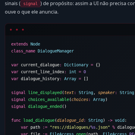
sinais (
) de propósito: assim a UI não precisa c
signal
ouve o que ele anuncia.
extends
class_name
var
 current_dialogue
:
 Dictionary
 =
var
 current_line_index
:
 int
 =
var
 dialogue_history
:
 Array
 =
signal
 line_displayed
(
text
:
 String
, 
speaker
:
 String
signal
 choices_available
(
choices
:
 Array
signal
 dialogue_ended
func
 load_dialogue
(
dialogue_id
:
 String
) 
->
 void
    var
 path 
:=
 "res://dialogues/
%s
.json"
 %
    var
 file 
:=
 FileAccess
.
open
(path, 
FileAccess
.
RE