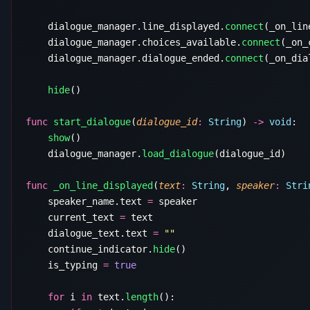
    dialogue_manager.line_displayed.
connect
    dialogue_manager.choices_available.
connect
    dialogue_manager.dialogue_ended.
connect
    hide
func
 start_dialogue
(
dialogue_id
:
 String
) 
->
 void
    show
    dialogue_manager.
load_dialogue
func
 _on_line_displayed
(
text
:
 String
, 
speaker
:
 Stri
    speaker_name.text 
=
    current_text 
=
    dialogue_text.text 
=
    continue_indicator.
hide
    is_typing 
=
    for
 i 
in
 text.
length