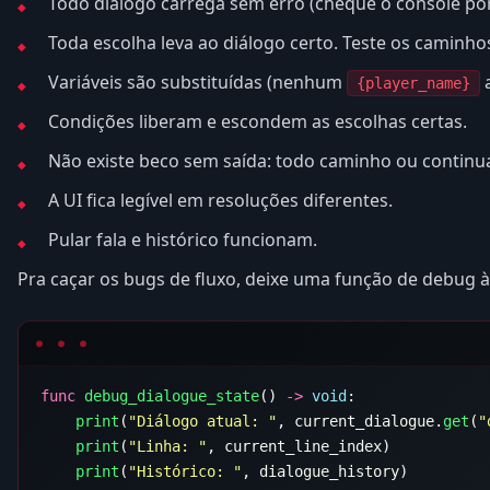
Todo diálogo carrega sem erro (cheque o console po
Toda escolha leva ao diálogo certo. Teste os caminhos
Variáveis são substituídas (nenhum
a
{player_name}
Condições liberam e escondem as escolhas certas.
Não existe beco sem saída: todo caminho ou continu
A UI fica legível em resoluções diferentes.
Pular fala e histórico funcionam.
Pra caçar os bugs de fluxo, deixe uma função de debug 
func
 debug_dialogue_state
() 
->
 void
    print
(
"Diálogo atual: "
, current_dialogue.
get
(
"
    print
(
"Linha: "
    print
(
"Histórico: "