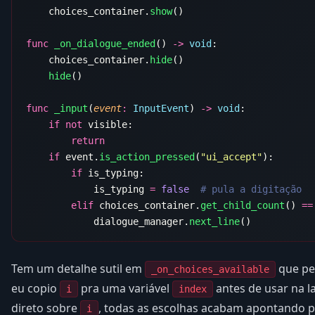
    choices_container.
show
func
 _on_dialogue_ended
() 
->
 void
    choices_container.
hide
    hide
func
 _input
(
event
:
 InputEvent
) 
->
 void
    if
 not
    if
 event.
is_action_pressed
(
"ui_accept"
        if
            is_typing 
=
 false
        elif
 choices_container.
get_child_count
() 
==
            dialogue_manager.
next_line
Tem um detalhe sutil em
que pe
_on_choices_available
eu copio
pra uma variável
antes de usar na l
i
index
direto sobre
, todas as escolhas acabam apontando 
i