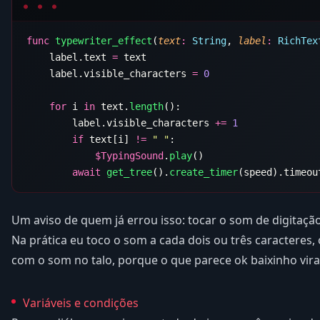
func
 typewriter_effect
(
text
:
 String
, 
label
:
 RichTex
    label.text 
=
    label.visible_characters 
=
    for
 i 
in
 text.
length
        label.visible_characters 
+=
        if
 text[i] 
!=
 " "
            $
TypingSound
.
play
        await
 get_tree
().
create_timer
Um aviso de quem já errou isso: tocar o som de digitação 
Na prática eu toco o som a cada dois ou três caracteres,
com o som no talo, porque o que parece ok baixinho vir
Variáveis e condições