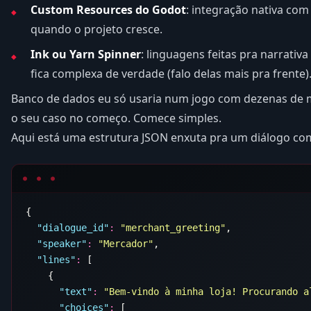
Custom Resources do Godot
: integração nativa com
quando o projeto cresce.
Ink ou Yarn Spinner
: linguagens feitas pra narrativ
fica complexa de verdade (falo delas mais pra frente)
Banco de dados eu só usaria num jogo com dezenas de mi
o seu caso no começo. Comece simples.
Aqui está uma estrutura JSON enxuta pra um diálogo co
  "
dialogue_id
"
:
 "
merchant_greeting
"
  "
speaker
"
:
 "
Mercador
"
  "
lines
"
:
      "
text
"
:
 "
Bem-vindo à minha loja! Procurando a
      "
choices
"
: