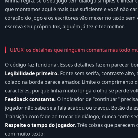
Minha regra: se o seu jogo tem diálogo simples e linear
que montamos aqui é mais que suficiente e você não ca
coração do jogo e os escritores vão mexer no texto sem 
escreva seu próprio Ink, alguém já fez e fez melhor.
UI/UX: os detalhes que ninguém comenta mas todo m
O código faz funcionar. Esses detalhes fazem parecer bo
Legibilidade primeiro.
Fonte sem serifa, contraste alto,
colado na borda parece amador. Limite o comprimento da
caracteres, porque linha muito longa o olho se perde vol
Feedback constante.
O indicador de "continuar" precisa
jogador não sabe se a fala acabou ou travou. Botão de e
Transição com fade ao trocar de diálogo, nunca corte se
Respeite o tempo do jogador.
Três coisas que parecem
com muito texto: