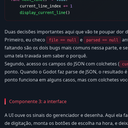
    current_line_index 
+=
    display_current_line
Duas decisões importantes aqui que vão te poupar dor d
Primeiro, eu checo
e
ant
file == null
parsed == null
faltando são os dois bugs mais comuns nessa parte, e s
uma tela travada sem saber o porquê.
Segundo, acesso os campos do JSON com colchetes (
cu
ponto. Quando o Godot faz parse de JSON, o resultado 
ponto funciona em alguns casos, mas com colchetes voc
Componente 3: a interface
A UI ouve os sinais do gerenciador e desenha. Aqui ela faz
de digitação, monta os botões de escolha na hora, e dei