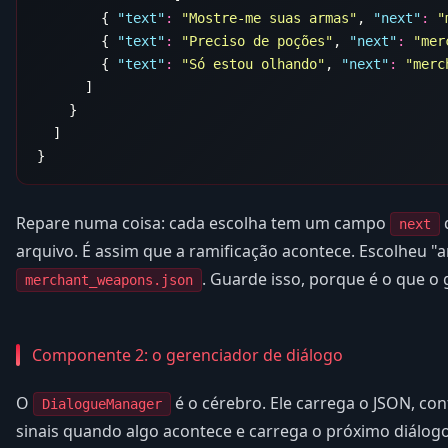
        { 
"
text
"
:
 "
Mostre-me suas armas
"
, 
"
next
"
:
 "
        { 
"
text
"
:
 "
Preciso de poções
"
, 
"
next
"
:
 "
mer
        { 
"
text
"
:
 "
Só estou olhando
"
, 
"
next
"
:
 "
merc
Repare numa coisa: cada escolha tem um campo
next
arquivo. É assim que a ramificação acontece. Escolheu "
. Guarde isso, porque é o que o g
merchant_weapons.json
Componente 2: o gerenciador de diálogo
O
é o cérebro. Ele carrega o JSON, con
DialogueManager
sinais quando algo acontece e carrega o próximo diálo