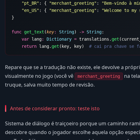
    "pt_BR"
: { 
"merchant_greeting"
: 
"Bem-vindo à mi
    "en_US"
: { 
"merchant_greeting"
: 
"Welcome to my 
func
 get_text
(
key
:
 String
) 
->
 String
    var
 lang
:
 Dictionary
 =
 translations.
get
    return
 lang.
get
(key, key)  
Repare que se a tradução não existe, ele devolve a própri
visualmente no jogo (você vê
na tela
merchant_greeting
truque, salva muito tempo de revisão.
Antes de considerar pronto: teste isto
Sistema de diálogo é traiçoeiro porque um caminho rami
descobre quando o jogador escolhe aquela opção específi