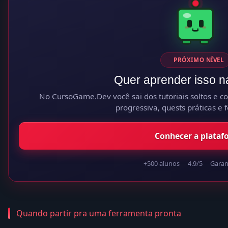
PRÓXIMO NÍVEL
Quer aprender isso n
No CursoGame.Dev você sai dos tutoriais soltos e con
progressiva, quests práticas e 
Conhecer a plataf
+500 alunos
4.9/5
Garant
Quando partir pra uma ferramenta pronta