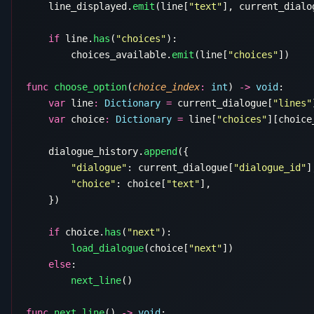
    line_displayed.
emit
(line[
"text"
], current_dialo
    if
 line.
has
(
"choices"
        choices_available.
emit
(line[
"choices"
func
 choose_option
(
choice_index
:
 int
) 
->
 void
    var
 line
:
 Dictionary
 =
 current_dialogue[
"lines"
    var
 choice
:
 Dictionary
 =
 line[
"choices"
    dialogue_history.
append
        "dialogue"
: current_dialogue[
"dialogue_id"
        "choice"
: choice[
"text"
    if
 choice.
has
(
"next"
        load_dialogue
(choice[
"next"
    else
        next_line
func
 next_line
() 
->
 void