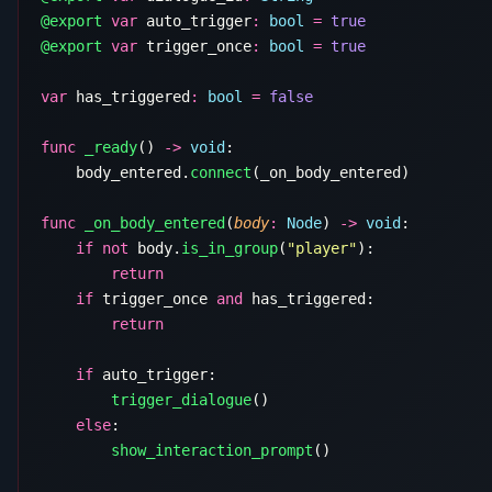
@export
 var
 auto_trigger
:
 bool
 =
@export
 var
 trigger_once
:
 bool
 =
var
 has_triggered
:
 bool
 =
func
 _ready
() 
->
 void
    body_entered.
connect
func
 _on_body_entered
(
body
:
 Node
) 
->
 void
    if
 not
 body.
is_in_group
(
"player"
    if
 trigger_once 
and
    if
        trigger_dialogue
    else
        show_interaction_prompt