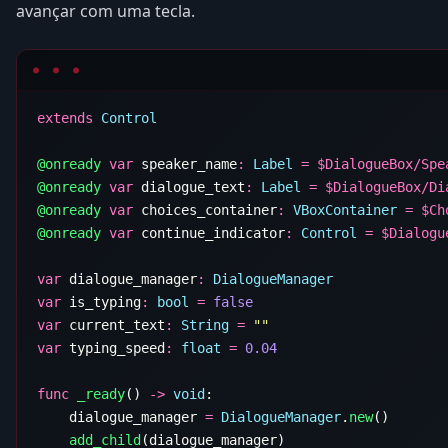
avançar com uma tecla.
extends
@onready
 var
 speaker_name
:
 Label
 =
 $
@onready
 var
 dialogue_text
:
 Label
 =
 $
@onready
 var
 choices_container
:
 VBoxContainer
 =
 $
@onready
 var
 continue_indicator
:
 Control
 =
 $
var
 dialogue_manager
:
var
 is_typing
:
 bool
 =
var
 current_text
:
 String
 =
var
 typing_speed
:
 float
 =
func
 _ready
() 
->
 void
    dialogue_manager 
=
 DialogueManager
.
new
    add_child