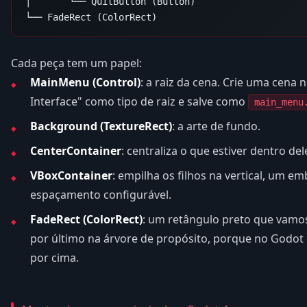
│       └── QuitButton (Button)

Cada peça tem um papel:
MainMenu (Control)
: a raiz da cena. Crie uma cena 
Interface" como tipo de raiz e salve como
main_menu
Background (TextureRect)
: a arte de fundo.
CenterContainer
: centraliza o que estiver dentro de
VBoxContainer
: empilha os filhos na vertical, um e
espaçamento configurável.
FadeRect (ColorRect)
: um retângulo preto que vamos 
por último na árvore de propósito, porque no Godot
por cima.