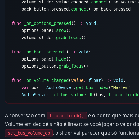
    volume_slider.value_changed.
connect
    back_button.pressed.
connect
func
 _on_options_pressed
() 
->
 void
    options_panel.
show
    volume_slider.
grab_focus
func
 _on_back_pressed
() 
->
 void
    options_panel.
hide
    options_button.
grab_focus
func
 _on_volume_changed
(
value
:
 float
) 
->
 void
    var
 bus 
=
 AudioServer
.
get_bus_index
(
"Master"
    AudioServer
.
set_bus_volume_db
(bus, 
linear_to_db
A conversão com
é o ponto que mais de
linear_to_db()
Volume em decibéis não é linear: se você jogar o valor do
, o slider vai parecer que só funcio
set_bus_volume_db