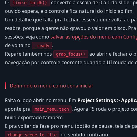
O
converte a escala de 0 a 1 do slider p
linear_to_db()
ouvido espera, e o controle fica natural do início ao fim.
Um detalhe que falta pra fechar: esse volume volta ao p
reabre, porque a gente não gravou o valor em disco. Pra 
sessões, veja como
salvar as opções do menu com Confi
de volta no
.
_ready
Repare também nos
ao abrir e fechar o 
grab_focus()
navegação por controle coerente quando a UI muda de c
Definindo o menu como cena inicial
Falta o jogo abrir no menu. Em
Project Settings > Appli
aponte pra
. Agora F5 roda o projeto 
main_menu.tscn
build exportado também.
E pra voltar da fase pro menu (botão de pause, tela de 
no sentido contrário:
change_scene_to_file