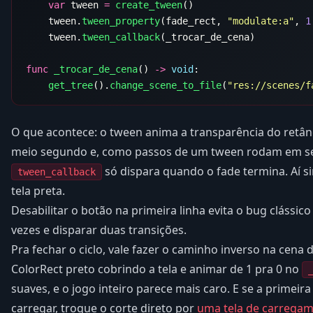
    var
 tween 
=
 create_tween
    tween.
tween_property
(fade_rect, 
"modulate:a"
, 
1
    tween.
tween_callback
func
 _trocar_de_cena
() 
->
 void
    get_tree
().
change_scene_to_file
(
"res://scenes/f
O que acontece: o tween anima a transparência do retân
meio segundo e, como passos de um tween rodam em se
só dispara quando o fade termina. Aí si
tween_callback
tela preta.
Desabilitar o botão na primeira linha evita o bug clássico
vezes e disparar duas transições.
Pra fechar o ciclo, vale fazer o caminho inverso na cen
ColorRect preto cobrindo a tela e animar de 1 pra 0 no
suaves, e o jogo inteiro parece mais caro. E se a primeir
carregar, troque o corte direto por
uma tela de carrega