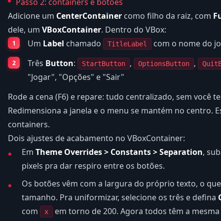
Passo 2: containers e botões
Adicione um
CenterContainer
como filho da raiz, com
Fu
dele, um
VBoxContainer
. Dentro do VBox:
Um
Label
chamado
com o nome do j
TitleLabel
Três
Button
:
,
,
StartButton
OptionsButton
Quit
"Jogar", "Opções" e "Sair"
Rode a cena (F6) e repare: tudo centralizado, sem você t
Redimensiona a janela e o menu se mantém no centro. E
containers.
Dois ajustes de acabamento no VBoxContainer:
Em
Theme Overrides > Constants > Separation
, sub
pixels pra dar respiro entre os botões.
Os botões vêm com a largura do próprio texto, o qu
tamanho. Pra uniformizar, selecione os três e defina
com
em torno de 200. Agora todos têm a mesma 
x