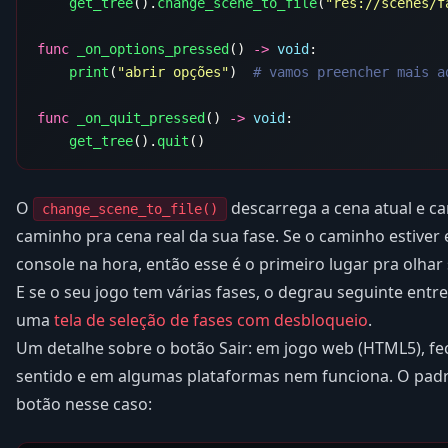
    get_tree
().
change_scene_to_file
(
"res://scenes/f
func
 _on_options_pressed
() 
->
 void
    print
(
"abrir opções"
)  
func
 _on_quit_pressed
() 
->
 void
    get_tree
().
quit
O
descarrega a cena atual e ca
change_scene_to_file()
caminho pra cena real da sua fase. Se o caminho estiver 
console na hora, então esse é o primeiro lugar pra olhar
E se o seu jogo tem várias fases, o degrau seguinte ent
uma
tela de seleção de fases com desbloqueio
.
Um detalhe sobre o botão Sair: em jogo web (HTML5), fec
sentido e em algumas plataformas nem funciona. O pa
botão nesse caso: