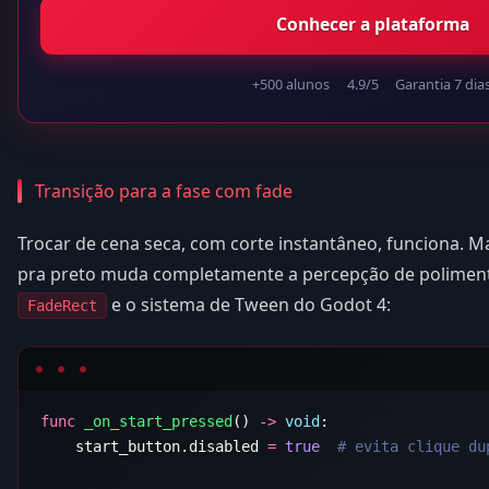
Conhecer a plataforma
+500 alunos
4.9/5
Garantia 7 dia
Transição para a fase com fade
Trocar de cena seca, com corte instantâneo, funciona. 
pra preto muda completamente a percepção de polimento
e o sistema de Tween do Godot 4:
FadeRect
func
 _on_start_pressed
() 
->
 void
    start_button.disabled 
=
 true