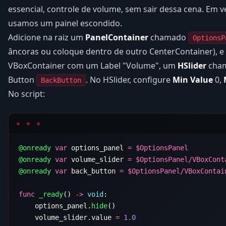
essencial, controle de volume, sem sair dessa cena. Em ve
usamos um painel escondido.
Adicione na raiz um
PanelContainer
chamado
OptionsP
âncoras ou coloque dentro de outro CenterContainer), e
VBoxContainer com um Label "Volume", um
HSlider
cha
Button
. No HSlider, configure
Min Value
0,
BackButton
No script:
@onready
 var
 options_panel 
=
 $
@onready
 var
 volume_slider 
=
 $
@onready
 var
 back_button 
=
 $
func
 _ready
() 
->
 void
    options_panel.
hide
    volume_slider.value 
=