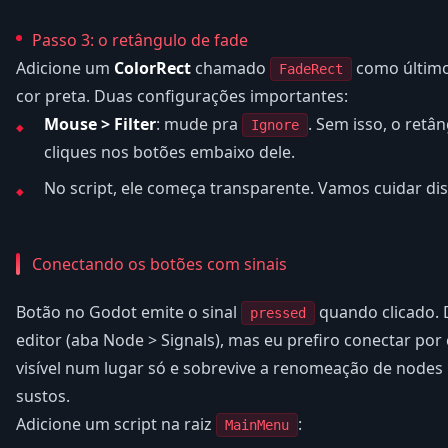
Passo 3: o retângulo de fade
Adicione um
ColorRect
chamado
como último 
FadeRect
cor preta. Duas configurações importantes:
Mouse > Filter
: mude pra
. Sem isso, o retân
Ignore
cliques nos botões embaixo dele.
No script, ele começa transparente. Vamos cuidar diss
Conectando os botões com sinais
Botão no Godot emite o sinal
quando clicado. 
pressed
editor (aba Node > Signals), mas eu prefiro conectar por
visível num lugar só e sobrevive a renomeação de node
sustos.
Adicione um script na raiz
:
MainMenu