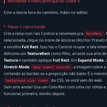
Montando o menu principal no Godot 4
Com a teoria fora do caminho, mãos no editor.
Passo 1: raiz e fundo
Crie a cena com raiz Control e renomeie pra
.
MainMenu
selecionada, clique no ícone de âncoras (Anchor Preset)
e escolha
Full Rect
. Isso faz o Control ocupar a tela inteir
Adicione um
TextureRect
como filho, arraste sua arte d
Texture
e também aplique
Full Rect
. Em
Expand Mode
,
Stretch Mode
,
: a imagem cobre a 
Keep Aspect Covered
cortando as bordas se a proporção não bater. É o mes
do CSS, se você vem do web.
background-size: cover
Sem arte ainda? Usa um ColorRect com uma cor sólida e 
funcional primeiro, bonito depois.