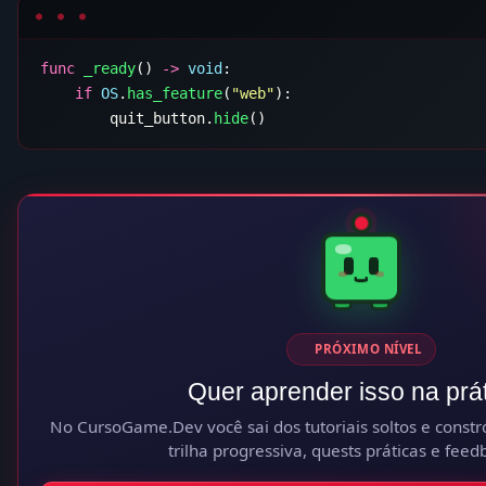
func
 _ready
() 
->
 void
    if
 OS
.
has_feature
(
"web"
        quit_button.
hide
PRÓXIMO NÍVEL
Quer aprender isso na prá
No CursoGame.Dev você sai dos tutoriais soltos e constró
trilha progressiva, quests práticas e feed