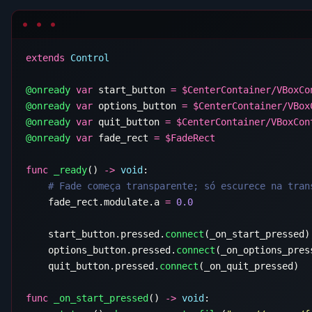
extends
@onready
 var
 start_button 
=
 $
@onready
 var
 options_button 
=
 $
@onready
 var
 quit_button 
=
 $
@onready
 var
 fade_rect 
=
 $
func
 _ready
() 
->
 void
    fade_rect.modulate.a 
=
    start_button.pressed.
connect
    options_button.pressed.
connect
    quit_button.pressed.
connect
func
 _on_start_pressed
() 
->
 void