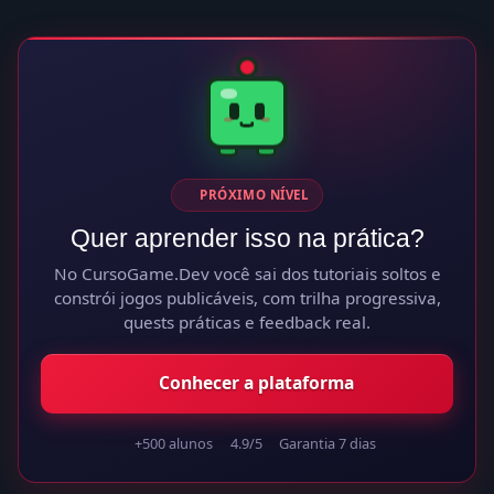
PRÓXIMO NÍVEL
Quer aprender isso na prática?
No CursoGame.Dev você sai dos tutoriais soltos e
constrói jogos publicáveis, com trilha progressiva,
quests práticas e feedback real.
Conhecer a plataforma
+500 alunos
4.9/5
Garantia 7 dias