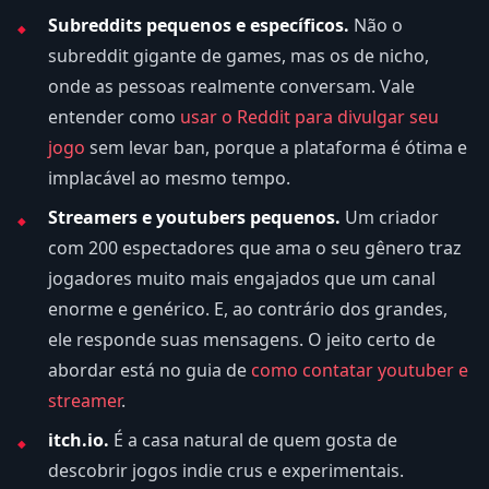
Subreddits pequenos e específicos.
Não o
subreddit gigante de games, mas os de nicho,
onde as pessoas realmente conversam. Vale
entender como
usar o Reddit para divulgar seu
jogo
sem levar ban, porque a plataforma é ótima e
implacável ao mesmo tempo.
Streamers e youtubers pequenos.
Um criador
com 200 espectadores que ama o seu gênero traz
jogadores muito mais engajados que um canal
enorme e genérico. E, ao contrário dos grandes,
ele responde suas mensagens. O jeito certo de
abordar está no guia de
como contatar youtuber e
streamer
.
itch.io.
É a casa natural de quem gosta de
descobrir jogos indie crus e experimentais.