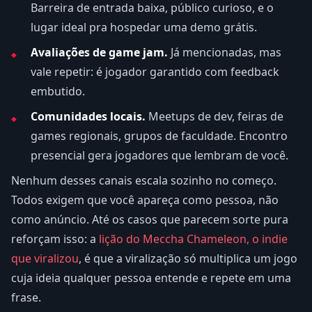
Barreira de entrada baixa, público curioso, e o
lugar ideal pra hospedar uma demo grátis.
Avaliações de game jam.
Já mencionadas, mas
vale repetir: é jogador garantido com feedback
embutido.
Comunidades locais.
Meetups de dev, feiras de
games regionais, grupos de faculdade. Encontro
presencial gera jogadores que lembram de você.
Nenhum desses canais escala sozinho no começo.
Todos exigem que você apareça como pessoa, não
como anúncio. Até os casos que parecem sorte pura
reforçam isso: a
lição do Meccha Chameleon, o indie
que viralizou
, é que a viralização só multiplica um jogo
cuja ideia qualquer pessoa entende e repete em uma
frase.