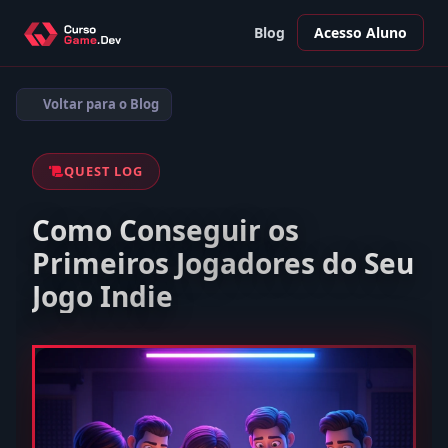
Blog
Acesso Aluno
Voltar para o Blog
QUEST LOG
Como Conseguir os
Primeiros Jogadores do Seu
Jogo Indie