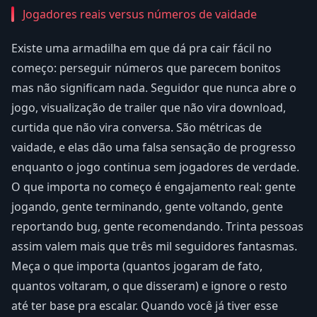
Jogadores reais versus números de vaidade
Existe uma armadilha em que dá pra cair fácil no
começo: perseguir números que parecem bonitos
mas não significam nada. Seguidor que nunca abre o
jogo, visualização de trailer que não vira download,
curtida que não vira conversa. São métricas de
vaidade, e elas dão uma falsa sensação de progresso
enquanto o jogo continua sem jogadores de verdade.
O que importa no começo é engajamento real: gente
jogando, gente terminando, gente voltando, gente
reportando bug, gente recomendando. Trinta pessoas
assim valem mais que três mil seguidores fantasmas.
Meça o que importa (quantos jogaram de fato,
quantos voltaram, o que disseram) e ignore o resto
até ter base pra escalar. Quando você já tiver esse