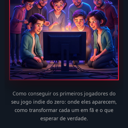
Como conseguir os primeiros jogadores do
seu jogo indie do zero: onde eles aparecem,
como transformar cada um em fã e o que
esperar de verdade.