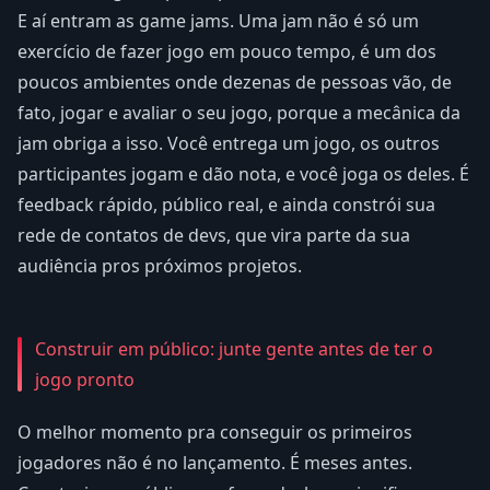
E aí entram as game jams. Uma jam não é só um
exercício de fazer jogo em pouco tempo, é um dos
poucos ambientes onde dezenas de pessoas vão, de
fato, jogar e avaliar o seu jogo, porque a mecânica da
jam obriga a isso. Você entrega um jogo, os outros
participantes jogam e dão nota, e você joga os deles. É
feedback rápido, público real, e ainda constrói sua
rede de contatos de devs, que vira parte da sua
audiência pros próximos projetos.
Construir em público: junte gente antes de ter o
jogo pronto
O melhor momento pra conseguir os primeiros
jogadores não é no lançamento. É meses antes.