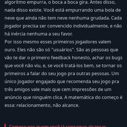
algoritmo empurra, o boca a boca gira. Antes disso,
nada disso existe. Você está empurrando uma bola de
neve que ainda não tem neve nenhuma grudada. Cada
jogador precisa ser convencido individualmente, e não
há inércia nenhuma a seu favor.
Por isso mesmo esses primeiros jogadores valem
ouro. Eles não são só "usuários". São as pessoas que
vão te dar o primeiro feedback honesto, achar os bugs
que você não viu, e, se você tratá-los bem, se tornar os
primeiros a falar do seu jogo pra outras pessoas. Um
único jogador engajado que recomenda seu jogo pra
três amigos vale mais que cem impressões de um
anúncio que ninguém clica. A matemática do começo é
essa: relacionamento, não alcance.
Comece por quem você já consegue alcançar