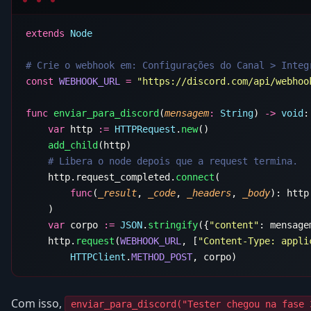
extends
const
 WEBHOOK_URL
 =
func
 enviar_para_discord
(
mensagem
:
 String
) 
->
 void
    var
 http 
:=
 HTTPRequest
.
new
    add_child
    http.request_completed.
connect
        func
(
_result
, 
_code
, 
_headers
, 
_body
): http
    var
 corpo 
:=
 JSON
.
stringify
({
"content"
    http.
request
(
WEBHOOK_URL
, [
"Content-Type: appli
        HTTPClient
.
METHOD_POST
Com isso,
enviar_para_discord("Tester chegou na fase 