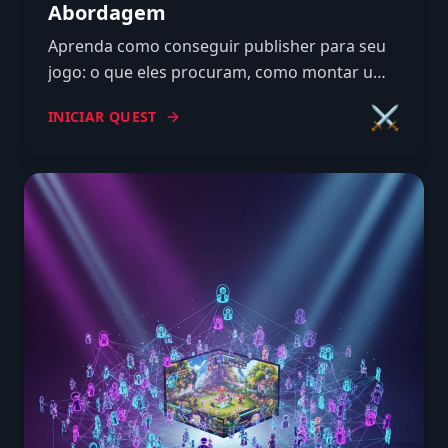
Abordagem
Aprenda como conseguir publisher para seu
jogo: o que eles procuram, como montar um
pitch deck que funciona, onde encontrar e
⚔️
INICIAR QUEST
como abordar sem queimar a chance.