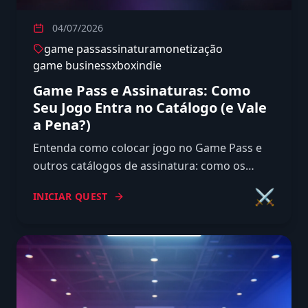
04/07/2026
game pass
assinatura
monetização
game business
xbox
indie
Game Pass e Assinaturas: Como
Seu Jogo Entra no Catálogo (e Vale
a Pena?)
Entenda como colocar jogo no Game Pass e
outros catálogos de assinatura: como os
acordos funcionam, portas de entrada reais e
⚔️
INICIAR QUEST
se vale a pena para o indie.