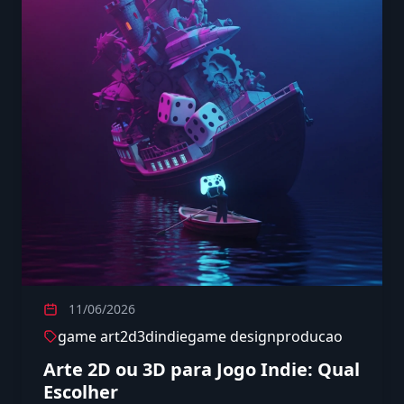
11/06/2026
game art
2d
3d
indie
game design
producao
Arte 2D ou 3D para Jogo Indie: Qual
Escolher