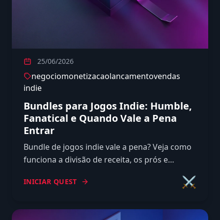
25/06/2026
negocio
monetizacao
lancamento
vendas
indie
Bundles para Jogos Indie: Humble,
Fanatical e Quando Vale a Pena
Entrar
Bundle de jogos indie vale a pena? Veja como
funciona a divisão de receita, os prós e
contras reais e quando colocar seu jogo em
⚔️
INICIAR QUEST
bundle faz sentido.