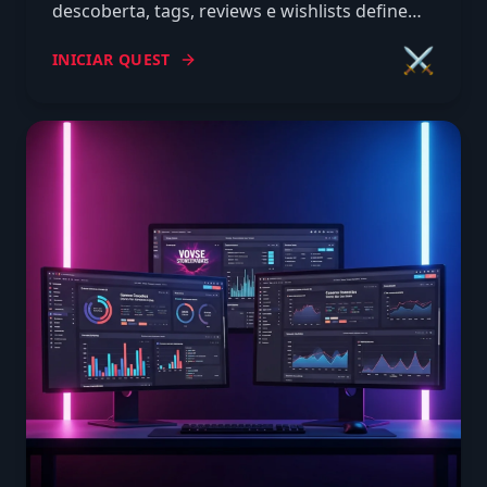
descoberta, tags, reviews e wishlists definem
a visibilidade do seu jogo e o que você
⚔️
INICIAR QUEST
controla de verdade.