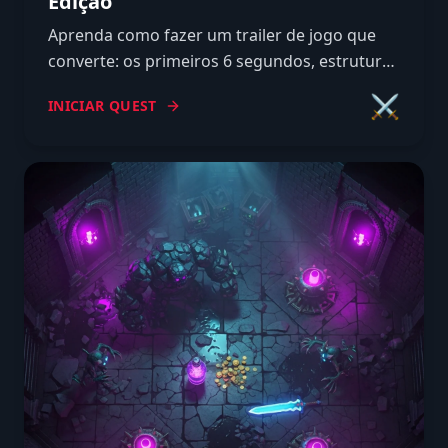
Edição
Aprenda como fazer um trailer de jogo que
converte: os primeiros 6 segundos, estrutura
comprovada, ferramentas de captura e erros
⚔️
INICIAR QUEST
que afastam jogadores.