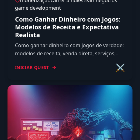
monetização
carreira
indie
steam
negócios
game development
Como Ganhar Dinheiro com Jogos:
Modelos de Receita e Expectativa
Realista
Como ganhar dinheiro com jogos de verdade:
modelos de receita, venda direta, serviços,
taxas das lojas e o caminho realista até os
⚔️
INICIAR QUEST
primeiros reais.