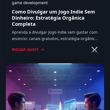
game development
Como Divulgar um Jogo Indie Sem
Dinheiro: Estratégia Orgânica
Completa
Aprenda a divulgar jogo indie sem gastar com
anúncio: canais gratuitos, estratégia orgânica,
página da Steam e calendário de divulgação
⚔️
INICIAR QUEST
que funciona.