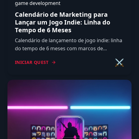
game development
Calendário de Marketing para
Lançar um Jogo Indie: Linha do
Tempo de 6 Meses
Calendário de lançamento de jogo indie: linha
do tempo de 6 meses com marcos de
marketing antes e depois do lançamento, da
⚔️
INICIAR QUEST
página na Steam ao pós-venda.