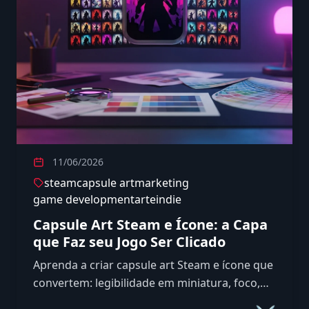
11/06/2026
steam
capsule art
marketing
game development
arte
indie
Capsule Art Steam e Ícone: a Capa
que Faz seu Jogo Ser Clicado
Aprenda a criar capsule art Steam e ícone que
convertem: legibilidade em miniatura, foco,
contraste e os erros que matam o clique na