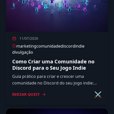
11/07/2026
marketing
comunidade
discord
indie
divulgação
Como Criar uma Comunidade no
Discord para o Seu Jogo Indie
Guia prático para criar e crescer uma
comunidade no Discord do seu jogo indie:
quando começar, estrutura de canais, bots e
⚔️
INICIAR QUEST
como virar wishlists.