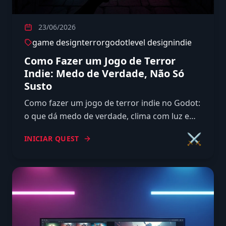
23/06/2026
game design
terror
godot
level design
indie
Como Fazer um Jogo de Terror
Indie: Medo de Verdade, Não Só
Susto
Como fazer um jogo de terror indie no Godot:
o que dá medo de verdade, clima com luz e
som, ritmo de tensão e alívio, e os erros que
⚔️
INICIAR QUEST
matam o susto.