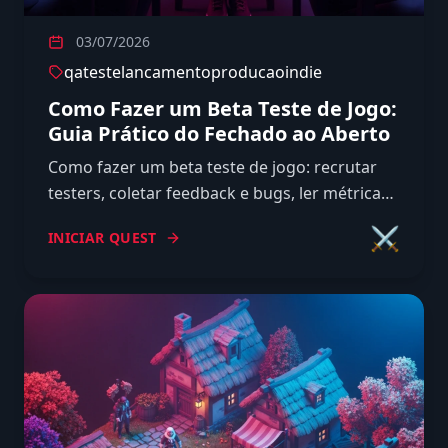
03/07/2026
qa
teste
lancamento
producao
indie
Como Fazer um Beta Teste de Jogo:
Guia Prático do Fechado ao Aberto
Como fazer um beta teste de jogo: recrutar
testers, coletar feedback e bugs, ler métricas
e priorizar correções antes do lançamento
⚔️
INICIAR QUEST
sem hype.