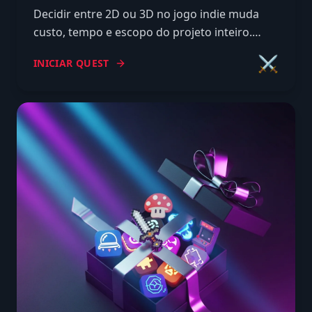
Decidir entre 2D ou 3D no jogo indie muda
custo, tempo e escopo do projeto inteiro.
Comparação honesta de prós, contras e
⚔️
INICIAR QUEST
critérios pra escolher certo.