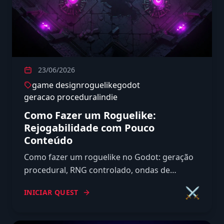
23/06/2026
game design
roguelike
godot
geracao procedural
indie
Como Fazer um Roguelike:
Rejogabilidade com Pouco
Conteúdo
Como fazer um roguelike no Godot: geração
procedural, RNG controlado, ondas de
inimigos, itens, sinergias e meta progressão
⚔️
INICIAR QUEST
pra render rejogabilidade.