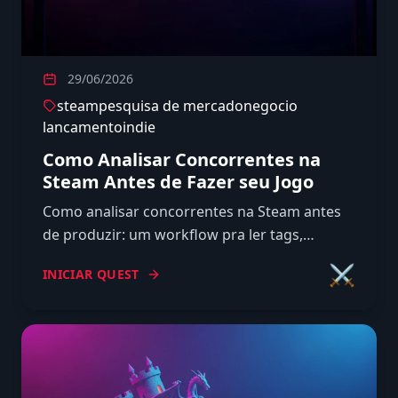
29/06/2026
steam
pesquisa de mercado
negocio
lancamento
indie
Como Analisar Concorrentes na
Steam Antes de Fazer seu Jogo
Como analisar concorrentes na Steam antes
de produzir: um workflow pra ler tags,
avaliações, seguidores e reviews e achar a
⚔️
INICIAR QUEST
lacuna do seu nicho.