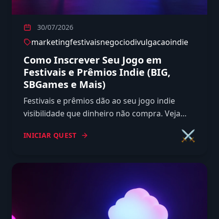
30/07/2026
marketing
festivais
negocio
divulgacao
indie
Como Inscrever Seu Jogo em
Festivais e Prêmios Indie (BIG,
SBGames e Mais)
Festivais e prêmios dão ao seu jogo indie
visibilidade que dinheiro não compra. Veja
como escolher, inscrever e transformar
⚔️
INICIAR QUEST
seleção em wishlists.