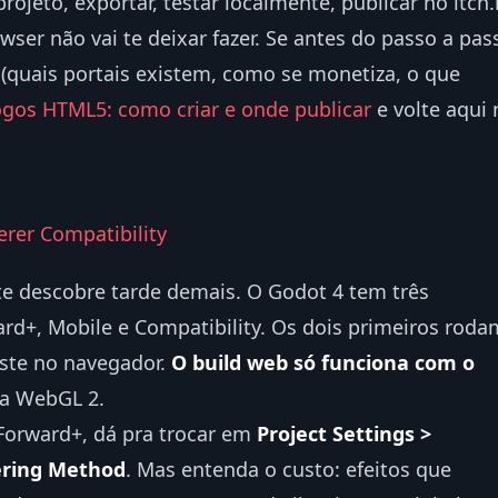
ojeto, exportar, testar localmente, publicar no itch.
ser não vai te deixar fazer. Se antes do passo a pas
(quais portais existem, como se monetiza, o que
ogos HTML5: como criar e onde publicar
e volte aqui 
erer Compatibility
te descobre tarde demais. O Godot 4 tem três
rd+, Mobile e Compatibility. Os dois primeiros roda
ste no navegador.
O build web só funciona com o
sa WebGL 2.
Forward+, dá pra trocar em
Project Settings >
ering Method
. Mas entenda o custo: efeitos que