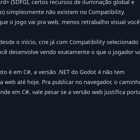
d+ (SDFGI, certos recursos de iluminação global e
) simplesmente não existem no Compatibility.
ue o jogo vai pra web, menos retrabalho visual você
esde o início, crie já com Compatibility selecionado
Você desenvolve vendo exatamente o que o jogador va
jeto é em C#, a versão .NET do Godot 4 não tem
ra web até hoje. Pra publicar no navegador, o caminh
ande em C#, vale pesar se a versão web justifica port
s