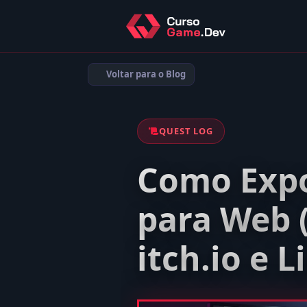
Voltar para o Blog
QUEST LOG
Como Expo
para Web 
itch.io e 