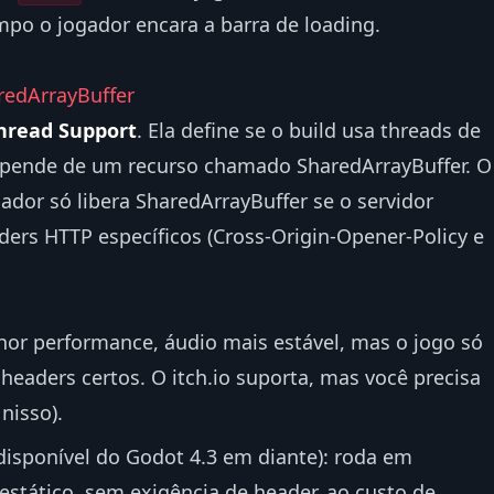
po o jogador encara a barra de loading.
redArrayBuffer
hread Support
. Ela define se o build usa threads de
epende de um recurso chamado SharedArrayBuffer. O
ador só libera SharedArrayBuffer se o servidor
ders HTTP específicos (Cross-Origin-Opener-Policy e
hor performance, áudio mais estável, mas o jogo só
eaders certos. O itch.io suporta, mas você precisa
nisso).
disponível do Godot 4.3 em diante): roda em
estático, sem exigência de header, ao custo de