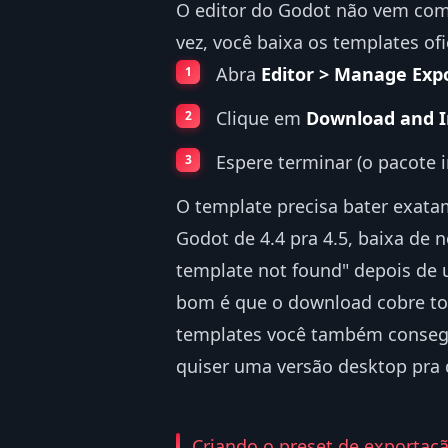
O editor do Godot não vem com
vez, você baixa os templates ofic
Abra
Editor > Manage Exp
Clique em
Download and I
Espere terminar (o pacote 
O template precisa bater exatam
Godot de 4.4 pra 4.5, baixa de n
template not found" depois de 
bom é que o download cobre t
templates você também conse
quiser uma versão desktop pra d
Criando o preset de exportaç