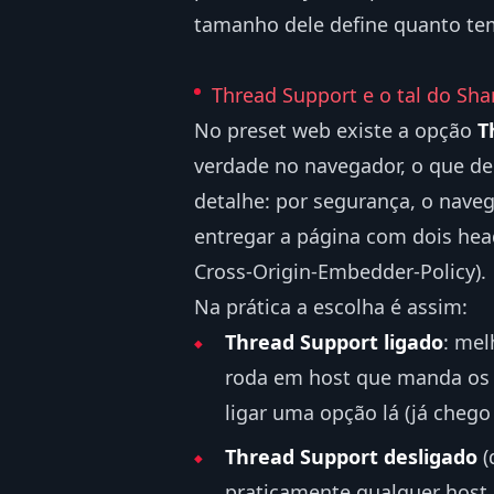
tamanho dele define quanto tem
Thread Support e o tal do Sha
No preset web existe a opção
T
verdade no navegador, o que d
detalhe: por segurança, o naveg
entregar a página com dois hea
Cross-Origin-Embedder-Policy).
Na prática a escolha é assim:
Thread Support ligado
: mel
roda em host que manda os h
ligar uma opção lá (já chego 
Thread Support desligado
(
praticamente qualquer host 