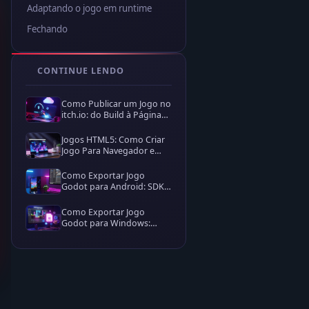
Adaptando o jogo em runtime
Fechando
CONTINUE LENDO
Como Publicar um Jogo no
itch.io: do Build à Página
Pronta pra Vender
Jogos HTML5: Como Criar
Jogo Para Navegador e
Onde Publicar
Como Exportar Jogo
Godot para Android: SDK,
Keystore, APK e AAB
Como Exportar Jogo
Godot para Windows:
Templates, Presets e .exe
Final