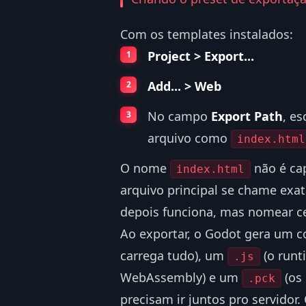
Com os templates instalados:
Project > Export...
Add... > Web
No campo
Export Path
, e
arquivo como
index.html
O nome
não é cap
index.html
arquivo principal se chame ex
depois funciona, mas nomear ce
Ao exportar, o Godot gera um c
carrega tudo), um
(o runt
.js
WebAssembly) e um
(os 
.pck
precisam ir juntos pro servidor.