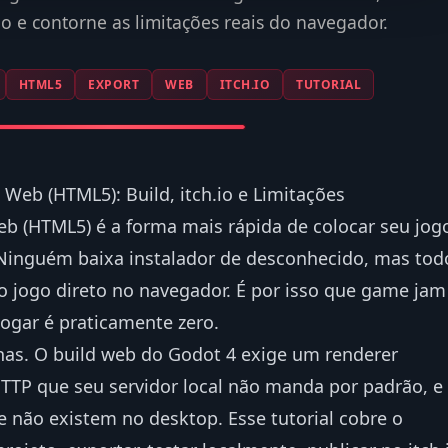
.io e contorne as limitações reais do navegador.
HTML5
EXPORT
WEB
ITCH.IO
TUTORIAL
Web (HTML5): Build, itch.io e Limitações
b (HTML5) é a forma mais rápida de colocar seu jog
 Ninguém baixa instalador de desconhecido, mas tod
o jogo direto no navegador. É por isso que game jam
 jogar é praticamente zero.
as. O build web do Godot 4 exige um renderer
HTTP que seu servidor local não manda por padrão, e
 não existem no desktop. Esse tutorial cobre o