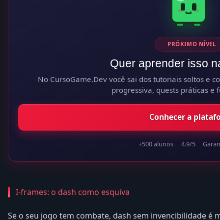
PRÓXIMO NÍVEL
Quer aprender isso n
No CursoGame.Dev você sai dos tutoriais soltos e con
progressiva, quests práticas e 
Conhecer a plataf
+500 alunos
4.9/5
Garant
I-frames: o dash como esquiva
Se o seu jogo tem combate, dash sem invencibilidade é m