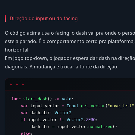
Direção do input ou do facing
O código acima usa o facing: o dash vai pra onde o pe
esteja parado. É o comportamento certo pra plataforma
horizontal.
Em jogo top-down, o jogador espera dar dash na direção
diagonais. A mudança é trocar a fonte da direção:
func
 start_dash
() 
->
 void
    var
 input_vector 
=
 Input
.
get_vector
(
"move_left"
    var
 dash_dir
:
    if
 input_vector 
!=
 Vector2
.
ZERO
        dash_dir 
=
 input_vector.
normalized
    else