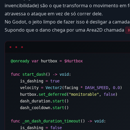
invencibilidade) são o que transforma o movimento em f
atravessa o ataque em vez de só correr dele.
No Godot, o jeito limpo de fazer isso é desligar a camad
Supondo que o dano chega por uma Area2D chamada
@onready
 var
 hurtbox 
=
 $
func
 start_dash
() 
->
 void
    is_dashing 
=
    velocity 
=
 Vector2
(facing 
*
 DASH_SPEED
, 
0.0
    hurtbox.
set_deferred
(
"monitorable"
, 
false
    dash_duration.
start
    dash_cooldown.
start
func
 _on_dash_duration_timeout
() 
->
 void
    is_dashing 
=