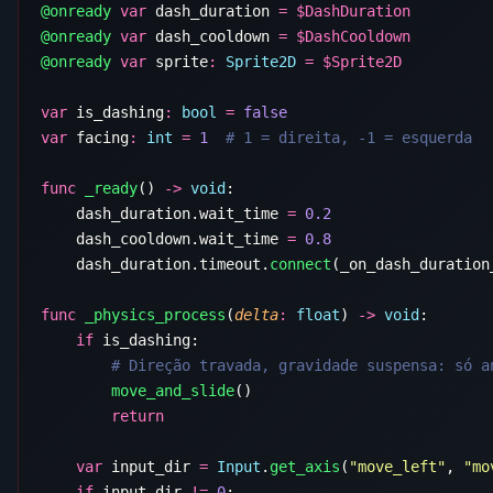
@onready
 var
 dash_duration 
=
 $
@onready
 var
 dash_cooldown 
=
 $
@onready
 var
 sprite
:
 Sprite2D
 =
 $
var
 is_dashing
:
 bool
 =
var
 facing
:
 int
 =
 1
func
 _ready
() 
->
 void
    dash_duration.wait_time 
=
    dash_cooldown.wait_time 
=
    dash_duration.timeout.
connect
func
 _physics_process
(
delta
:
 float
) 
->
 void
    if
        move_and_slide
    var
 input_dir 
=
 Input
.
get_axis
(
"move_left"
, 
"mo
    if
 input_dir 
!=
 0