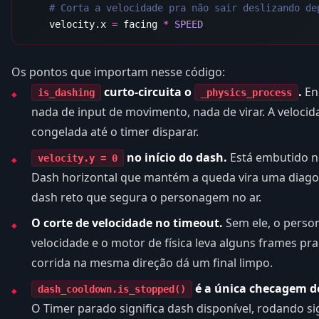
    velocity.x 
=
 facing 
*
Os pontos que importam nesse código:
curto-circuita o
.
En
is_dashing
_physics_process
nada de input de movimento, nada de virar. A velocid
congelada até o timer disparar.
no início do dash.
Está embutido 
velocity.y = 0
Dash horizontal que mantém a queda vira uma diagona
dash reto que segura o personagem no ar.
O corte de velocidade no timeout.
Sem ele, o perso
velocidade e o motor de física leva alguns frames pra
corrida na mesma direção dá um final limpo.
é a única checagem d
dash_cooldown.is_stopped()
O Timer parado significa dash disponível, rodando si