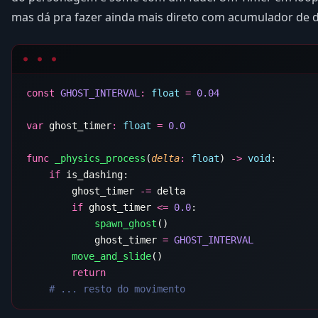
mas dá pra fazer ainda mais direto com acumulador de d
const
 GHOST_INTERVAL
:
 float
 =
var
 ghost_timer
:
 float
 =
func
 _physics_process
(
delta
:
 float
) 
->
 void
    if
        ghost_timer 
-=
        if
 ghost_timer 
<=
 0.0
            spawn_ghost
            ghost_timer 
=
        move_and_slide