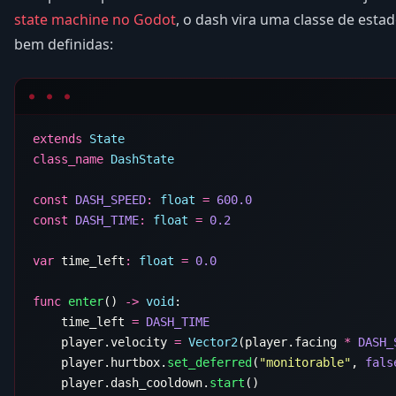
state machine no Godot
, o dash vira uma classe de estad
bem definidas:
extends
class_name
const
 DASH_SPEED
:
 float
 =
const
 DASH_TIME
:
 float
 =
var
 time_left
:
 float
 =
func
 enter
() 
->
 void
    time_left 
=
    player.velocity 
=
 Vector2
(player.facing 
*
 DASH_
    player.hurtbox.
set_deferred
(
"monitorable"
, 
fals
    player.dash_cooldown.
start