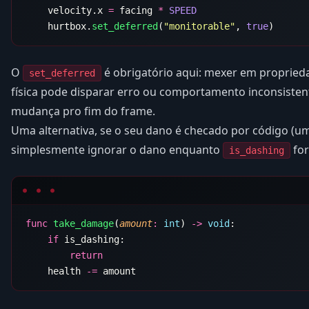
    velocity.x 
=
 facing 
*
    hurtbox.
set_deferred
(
"monitorable"
, 
true
O
é obrigatório aqui: mexer em propried
set_deferred
física pode disparar erro ou comportamento inconsisten
mudança pro fim do frame.
Uma alternativa, se o seu dano é checado por código (
simplesmente ignorar o dano enquanto
for
is_dashing
func
 take_damage
(
amount
:
 int
) 
->
 void
    if
    health 
-=