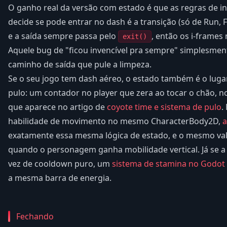
O ganho real da versão com estado é que as regras de in
decide se pode entrar no dash é a transição (só de Run, F
e a saída sempre passa pelo
, então os i-frames
exit()
Aquele bug de "ficou invencível pra sempre" simplesment
caminho de saída que pule a limpeza.
Se o seu jogo tem dash aéreo, o estado também é o luga
pulo: um contador no player que zera ao tocar o chão, 
que aparece no artigo de
coyote time e sistema de pulo
.
habilidade de movimento no mesmo CharacterBody2D,
a
exatamente essa mesma lógica de estado, e o mesmo va
quando o personagem ganha mobilidade vertical. Já se a 
vez de cooldown puro, um
sistema de stamina no Godot
a mesma barra de energia.
Fechando