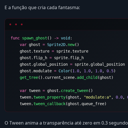
E a função que cria cada fantasma:
func
 spawn_ghost
() 
->
 void
    var
 ghost 
=
 Sprite2D
.
new
    ghost.texture 
=
    ghost.flip_h 
=
    ghost.global_position 
=
    ghost.modulate 
=
 Color
(
1.0
, 
1.0
, 
1.0
, 
0.5
    get_tree
().current_scene.
add_child
    var
 tween 
=
 ghost.
create_tween
    tween.
tween_property
(ghost, 
"modulate:a"
, 
0.0
, 
    tween.
tween_callback
O Tween anima a transparência até zero em 0.3 segundo