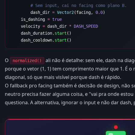
        dash_dir 
=
 Vector2
(facing, 
0.0
    is_dashing 
=
    velocity 
=
 dash_dir 
*
    dash_duration.
start
    dash_cooldown.
start
O
ali não é detalhe: sem ele, dash na dia
normalized()
porque o vetor (1, 1) tem comprimento maior que 1. É 
diagonal, só que mais visível porque dash é rápido.
O fallback pro facing também é decisão de design, não 
neutro precisa fazer alguma coisa, e "vai pra onde esto
questiona. A alternativa, ignorar o input e não dar dash