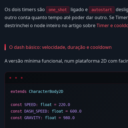
Os dois timers são
ligado e
desli
one_shot
autostart
outro conta quanto tempo até poder dar outro. Se Timer
destrinchei o node inteiro no artigo sobre
Timer e cool
O dash básico: velocidade, duração e cooldown
A versão mínima funcional, num plataforma 2D com faci
extends
const
 SPEED
:
 float
 =
const
 DASH_SPEED
:
 float
 =
const
 GRAVITY
:
 float
 =