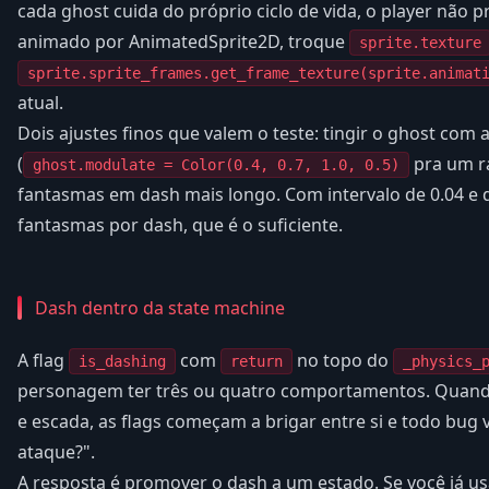
cada ghost cuida do próprio ciclo de vida, o player não pr
animado por AnimatedSprite2D, troque
sprite.texture
sprite.sprite_frames.get_frame_texture(sprite.animat
atual.
Dois ajustes finos que valem o teste: tingir o ghost com 
(
pra um ra
ghost.modulate = Color(0.4, 0.7, 1.0, 0.5)
fantasmas em dash mais longo. Com intervalo de 0.04 e 
fantasmas por dash, que é o suficiente.
Dash dentro da state machine
A flag
com
no topo do
is_dashing
return
_physics_
personagem ter três ou quatro comportamentos. Quand
e escada, as flags começam a brigar entre si e todo bug 
ataque?".
A resposta é promover o dash a um estado. Se você já us