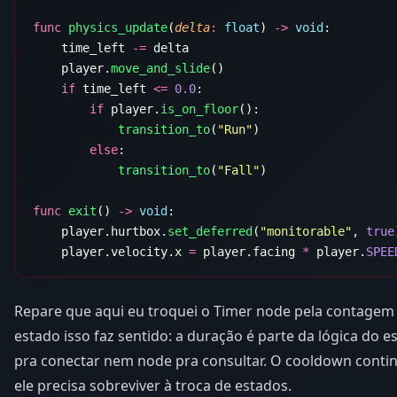
func
 physics_update
(
delta
:
 float
) 
->
 void
    time_left 
-=
    player.
move_and_slide
    if
 time_left 
<=
 0.0
        if
 player.
is_on_floor
            transition_to
(
"Run"
        else
            transition_to
(
"Fall"
func
 exit
() 
->
 void
    player.hurtbox.
set_deferred
(
"monitorable"
, 
true
    player.velocity.x 
=
 player.facing 
*
 player.
Repare que aqui eu troquei o Timer node pela contagem
estado isso faz sentido: a duração é parte da lógica do e
pra conectar nem node pra consultar. O cooldown conti
ele precisa sobreviver à troca de estados.