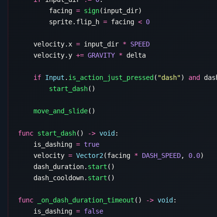
        facing 
=
 sign
        sprite.flip_h 
=
 facing 
<
    velocity.x 
=
 input_dir 
*
    velocity.y 
+=
 GRAVITY
 *
    if
 Input
.
is_action_just_pressed
(
"dash"
) 
and
 das
        start_dash
    move_and_slide
func
 start_dash
() 
->
 void
    is_dashing 
=
    velocity 
=
 Vector2
(facing 
*
 DASH_SPEED
, 
0.0
    dash_duration.
start
    dash_cooldown.
start
func
 _on_dash_duration_timeout
() 
->
 void
    is_dashing 
=