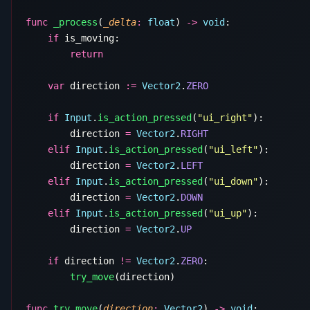
func
 _process
(
_delta
:
 float
) 
->
 void
    if
    var
 direction 
:=
 Vector2
.
    if
 Input
.
is_action_pressed
(
"ui_right"
        direction 
=
 Vector2
.
    elif
 Input
.
is_action_pressed
(
"ui_left"
        direction 
=
 Vector2
.
    elif
 Input
.
is_action_pressed
(
"ui_down"
        direction 
=
 Vector2
.
    elif
 Input
.
is_action_pressed
(
"ui_up"
        direction 
=
 Vector2
.
    if
 direction 
!=
 Vector2
.
ZERO
        try_move
func
 try_move
(
direction
:
 Vector2
) 
->
 void