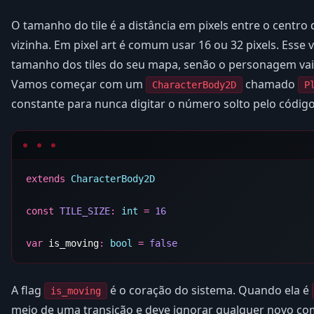
O tamanho do tile é a distância em pixels entre o centro 
vizinha. Em pixel art é comum usar 16 ou 32 pixels. Esse 
tamanho dos tiles do seu mapa, senão o personagem vai 
Vamos começar com um
chamado
CharacterBody2D
P
constante para nunca digitar o número solto pelo código
extends
const
 TILE_SIZE
:
 int
 =
var
 is_moving
:
 bool
 =
A flag
é o coração do sistema. Quando ela é
is_moving
meio de uma transição e deve ignorar qualquer novo co