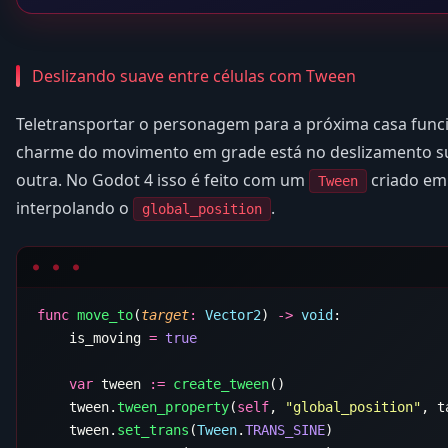
Deslizando suave entre células com Tween
Teletransportar o personagem para a próxima casa funci
charme do movimento em grade está no deslizamento su
outra. No Godot 4 isso é feito com um
criado em
Tween
interpolando o
.
global_position
func
 move_to
(
target
:
 Vector2
) 
->
 void
    is_moving 
=
    var
 tween 
:=
 create_tween
    tween.
tween_property
(
self
, 
"global_position"
, t
    tween.
set_trans
(
Tween
.
TRANS_SINE