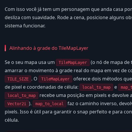
Com isso você já tem um personagem que anda casa por 
desliza com suavidade. Rode a cena, posicione alguns obs
sistema funcionar.
Alinhando à grade do TileMapLayer
Se o seu mapa usa um
(o nó de mapa de t
TileMapLayer
amarrar o movimento à grade real do mapa em vez de co
. O
oferece dois métodos que
TILE_SIZE
TileMapLayer
de pixel e coordenadas de célula:
e
local_to_map
map_
recebe uma posição em pixels e devolve 
local_to_map
).
faz o caminho inverso, devol
Vector2i
map_to_local
pixels. Isso é útil para garantir o snap perfeito e para co
célula.