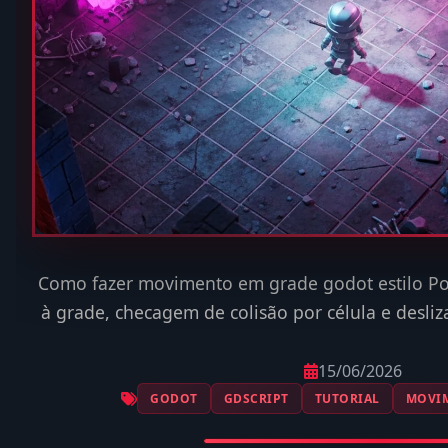
Como fazer movimento em grade godot estilo P
à grade, checagem de colisão por célula e desl
15/06/2026
GODOT
GDSCRIPT
TUTORIAL
MOVI