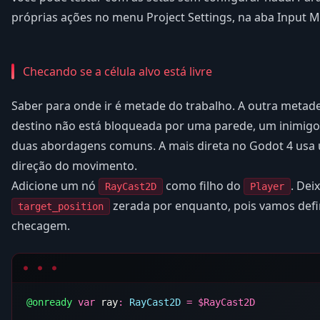
próprias ações no menu Project Settings, na aba Input M
Checando se a célula alvo está livre
Saber para onde ir é metade do trabalho. A outra metade
destino não está bloqueada por uma parede, um inimigo 
duas abordagens comuns. A mais direta no Godot 4 us
direção do movimento.
Adicione um nó
como filho do
. Dei
RayCast2D
Player
zerada por enquanto, pois vamos defin
target_position
checagem.
@onready
 var
 ray
:
 RayCast2D
 =
 $