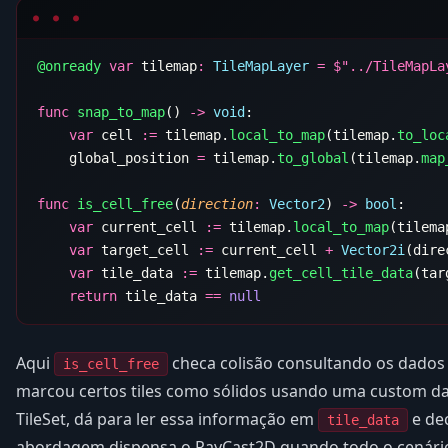
@onready
 var
 tilemap
:
 TileMapLayer
 =
 $
func
 snap_to_map
() 
->
 void
    var
 cell 
:=
 tilemap.
local_to_map
(tilemap.
to_loc
    global_position 
=
 tilemap.
to_global
(tilemap.
map
func
 is_cell_free
(
direction
:
 Vector2
) 
->
 bool
    var
 current_cell 
:=
 tilemap.
local_to_map
(tilema
    var
 target_cell 
:=
 current_cell 
+
 Vector2i
    var
 tile_data 
:=
 tilemap.
get_cell_tile_data
    return
 tile_data 
==
Aqui
checa colisão consultando os dados d
is_cell_free
marcou certos tiles como sólidos usando uma custom d
TileSet, dá para ler essa informação em
e dec
tile_data
abordagem dispensa o RayCast2D quando todo o cenário é