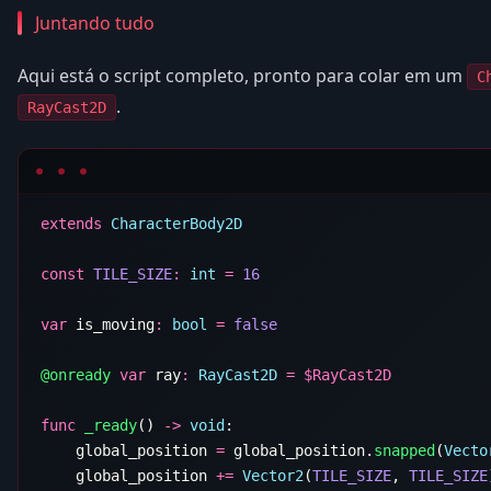
Juntando tudo
Aqui está o script completo, pronto para colar em um
C
.
RayCast2D
extends
const
 TILE_SIZE
:
 int
 =
var
 is_moving
:
 bool
 =
@onready
 var
 ray
:
 RayCast2D
 =
 $
func
 _ready
() 
->
 void
    global_position 
=
 global_position.
snapped
(
Vecto
    global_position 
+=
 Vector2
(
TILE_SIZE
, 
TILE_SIZE