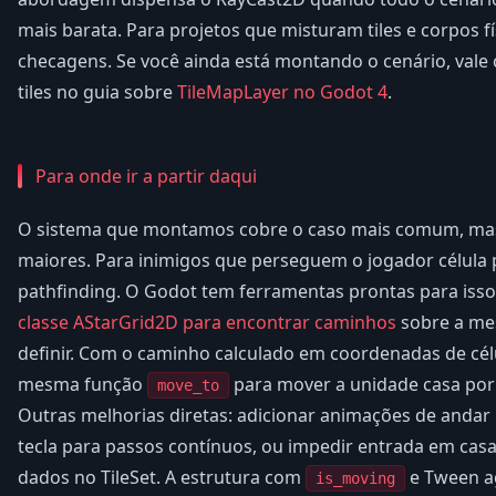
mais barata. Para projetos que misturam tiles e corpos f
checagens. Se você ainda está montando o cenário, vale
tiles no guia sobre
TileMapLayer no Godot 4
.
Para onde ir a partir daqui
O sistema que montamos cobre o caso mais comum, mas 
maiores. Para inimigos que perseguem o jogador célula p
pathfinding. O Godot tem ferramentas prontas para isso,
classe AStarGrid2D para encontrar caminhos
sobre a me
definir. Com o caminho calculado em coordenadas de célu
mesma função
para mover a unidade casa por
move_to
Outras melhorias diretas: adicionar animações de andar 
tecla para passos contínuos, ou impedir entrada em ca
dados no TileSet. A estrutura com
e Tween ag
is_moving