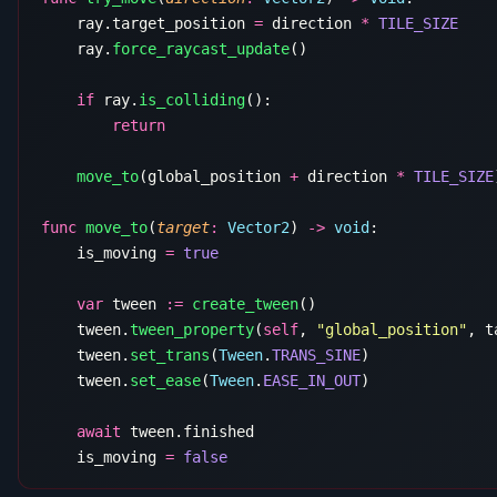
    ray.target_position 
=
 direction 
*
    ray.
force_raycast_update
    if
 ray.
is_colliding
    move_to
(global_position 
+
 direction 
*
 TILE_SIZE
func
 move_to
(
target
:
 Vector2
) 
->
 void
    is_moving 
=
    var
 tween 
:=
 create_tween
    tween.
tween_property
(
self
, 
"global_position"
, t
    tween.
set_trans
(
Tween
.
TRANS_SINE
    tween.
set_ease
(
Tween
.
EASE_IN_OUT
    await
    is_moving 
=