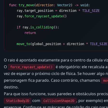
func
 try_move
(
direction
:
 Vector2
) 
->
 void
    ray.target_position 
=
 direction 
*
    ray.
force_raycast_update
    if
 ray.
is_colliding
    move_to
(global_position 
+
 direction 
*
 TILE_SIZE
O raio é apontado exatamente para o centro da célula viz
O
é obrigatório: ele recalcula
force_raycast_update()
vez de esperar o próximo ciclo de física. Se houver algo n
personagem fica parado. Caso contrário, chamamos
mo
destino.
Para que isso funcione, suas paredes e obstáculos preci
com
, por exemplo) 
StaticBody2D
CollisionShape2D
enxergue. Configure as máscaras de colisão do raio para