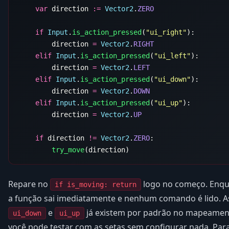
    var
 direction 
:=
 Vector2
.
    if
 Input
.
is_action_pressed
(
"ui_right"
        direction 
=
 Vector2
.
    elif
 Input
.
is_action_pressed
(
"ui_left"
        direction 
=
 Vector2
.
    elif
 Input
.
is_action_pressed
(
"ui_down"
        direction 
=
 Vector2
.
    elif
 Input
.
is_action_pressed
(
"ui_up"
        direction 
=
 Vector2
.
    if
 direction 
!=
 Vector2
.
ZERO
        try_move
Repare no
logo no começo. Enqu
if is_moving: return
a função sai imediatamente e nenhum comando é lido. 
e
já existem por padrão no mapeament
ui_down
ui_up
você pode testar com as setas sem configurar nada. Para