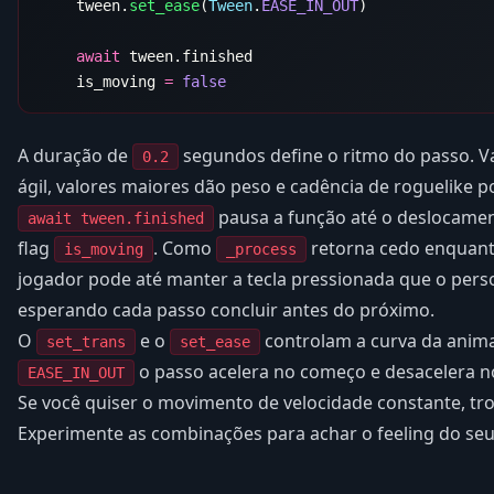
    tween.
set_ease
(
Tween
.
EASE_IN_OUT
    await
    is_moving 
=
A duração de
segundos define o ritmo do passo. V
0.2
ágil, valores maiores dão peso e cadência de roguelike p
pausa a função até o deslocament
await tween.finished
flag
. Como
retorna cedo enquan
is_moving
_process
jogador pode até manter a tecla pressionada que o pers
esperando cada passo concluir antes do próximo.
O
e o
controlam a curva da ani
set_trans
set_ease
o passo acelera no começo e desacelera no
EASE_IN_OUT
Se você quiser o movimento de velocidade constante, t
Experimente as combinações para achar o feeling do seu