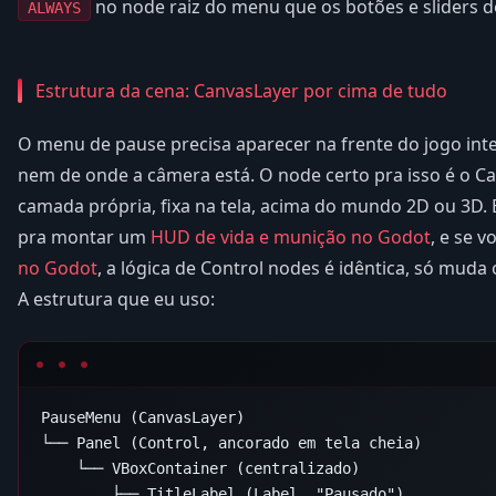
no node raiz do menu que os botões e sliders 
ALWAYS
Estrutura da cena: CanvasLayer por cima de tudo
O menu de pause precisa aparecer na frente do jogo int
nem de onde a câmera está. O node certo pra isso é o C
camada própria, fixa na tela, acima do mundo 2D ou 3D.
pra montar um
HUD de vida e munição no Godot
, e se 
no Godot
, a lógica de Control nodes é idêntica, só muda 
A estrutura que eu uso:
PauseMenu (CanvasLayer)

└── Panel (Control, ancorado em tela cheia)

    └── VBoxContainer (centralizado)

        ├── TitleLabel (Label, "Pausado")
