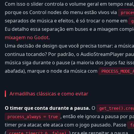
Com isso o slider controla o volume geral em tempo real
porque os Control nodes do menu estão vivos via
proce
separados de música e efeitos, é só trocar o nome em
g
Eu detalho essa separação em buses e a mixagem compl
mixagem no Godot
.
Uma decisão de design que você precisa tomar: a música
continua tocando? Por padrão, o AudioStreamPlayer paus
música siga durante o pause (a maioria dos jogos faz iss
abafada), marque o node da música com
PROCESS_MODE_
Armadilhas clássicas e como evitar
O timer que conta durante a pausa.
O
get_tree().cre
, então ele ignora a pausa por 
process_always = true
timer pra atacar, ele ataca com o jogo pausado. Passe
f
(
) pra ele respeitar a pausa.
create_timer(2.0, false)