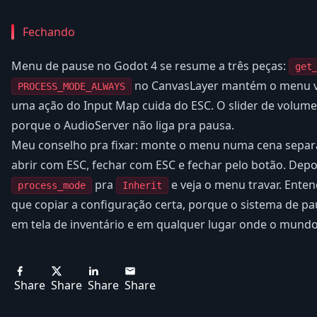
Fechando
Menu de pause no Godot 4 se resume a três peças:
get
no CanvasLayer mantém o menu v
PROCESS_MODE_ALWAYS
uma ação do Input Map cuida do ESC. O slider de volume
porque o AudioServer não liga pra pausa.
Meu conselho pra fixar: monte o menu numa cena separa
abrir com ESC, fechar com ESC e fechar pelo botão. Depo
pra
e veja o menu travar. Enten
process_mode
Inherit
que copiar a configuração certa, porque o sistema de p
em tela de inventário e em qualquer lugar onde o mundo 
Share
Share
Share
Share