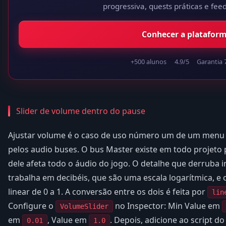
progressiva, quests práticas e fee
Conhecer a platafor
+500 alunos
4.9/5
Garantia 
Slider de volume dentro do pause
Ajustar volume é o caso de uso número um de um menu 
pelos audio buses. O bus Master existe em todo projeto
dele afeta todo o áudio do jogo. O detalhe que derruba in
trabalha em decibéis, que são uma escala logarítmica, e 
linear de 0 a 1. A conversão entre os dois é feita por
lin
Configure o
no Inspector: Min Value em
VolumeSlider
em
, Value em
. Depois, adicione ao script d
0.01
1.0