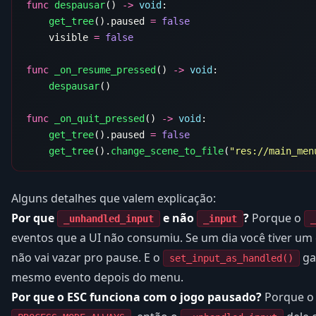
func
 despausar
() 
->
 void
    get_tree
().paused 
=
    visible 
=
func
 _on_resume_pressed
() 
->
 void
    despausar
func
 _on_quit_pressed
() 
->
 void
    get_tree
().paused 
=
    get_tree
().
change_scene_to_file
(
"res://main_men
Alguns detalhes que valem explicação:
Por que
e não
?
Porque o
_unhandled_input
_input
_
eventos que a UI não consumiu. Se um dia você tiver um 
não vai vazar pro pause. E o
ga
set_input_as_handled()
mesmo evento depois do menu.
Por que o ESC funciona com o jogo pausado?
Porque o 