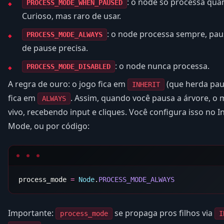
: o node só processa qua
PROCESS_MODE_WHEN_PAUSED
Curioso, mas raro de usar.
: o node processa sempre, pa
PROCESS_MODE_ALWAYS
de pause precisa.
: o node nunca processa.
PROCESS_MODE_DISABLED
A regra de ouro: o jogo fica em
(que herda pau
INHERIT
fica em
. Assim, quando você pausa a árvore, o
ALWAYS
vivo, recebendo input e cliques. Você configura isso no I
Mode, ou por código:
process_mode 
=
 Node
.
Importante:
se propaga pros filhos via
process_mode
I