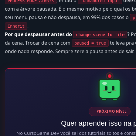
, então o
dele 
PROCESS_MODE_ALWAYS
_unhandled_input
com a árvore pausada. É o mesmo motivo pelo qual os b
seu menu pausa e não despausa, em 99% dos casos o
p
.
Inherit
Por que despausar antes do
?
Po
change_scene_to_file
da cena. Trocar de cena com
te leva pra
paused = true
onde nada responde. Sempre zere a pausa antes de sair.
PRÓXIMO NÍVEL
Quer aprender isso na p
No CursoGame.Dev você sai dos tutoriais soltos e constr