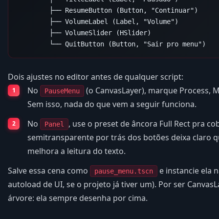
        ├── ResumeButton (Button, "Continuar")

        ├── VolumeLabel (Label, "Volume")

        ├── VolumeSlider (HSlider)

Dois ajustes no editor antes de qualquer script:
No
(o CanvasLayer), marque Process,
PauseMenu
Sem isso, nada do que vem a seguir funciona.
No
, use o preset de âncora Full Rect pra cob
Panel
semitransparente por trás dos botões deixa claro q
melhora a leitura do texto.
Salve essa cena como
e instancie ela 
pause_menu.tscn
autoload de UI, se o projeto já tiver um). Por ser CanvasL
árvore: ela sempre desenha por cima.