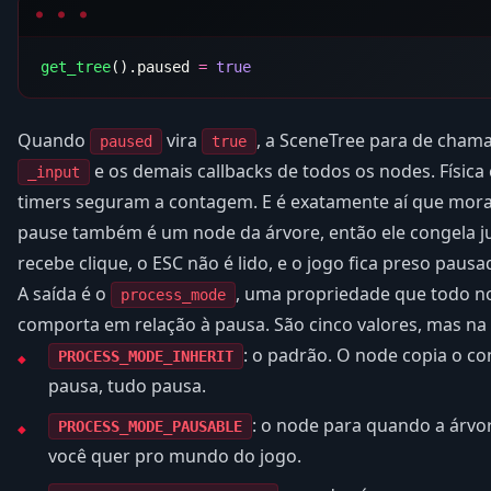
get_tree
().paused 
=
Quando
vira
, a SceneTree para de cham
paused
true
e os demais callbacks de todos os nodes. Físic
_input
timers seguram a contagem. E é exatamente aí que mor
pause também é um node da árvore, então ele congela ju
recebe clique, o ESC não é lido, e o jogo fica preso paus
A saída é o
, uma propriedade que todo n
process_mode
comporta em relação à pausa. São cinco valores, mas na p
: o padrão. O node copia o c
PROCESS_MODE_INHERIT
pausa, tudo pausa.
: o node para quando a árv
PROCESS_MODE_PAUSABLE
você quer pro mundo do jogo.