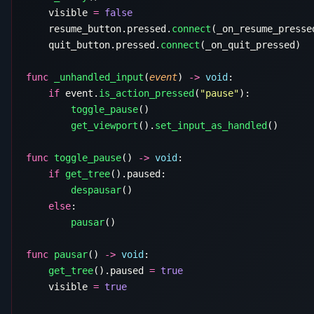
    visible 
=
    resume_button.pressed.
connect
    quit_button.pressed.
connect
func
 _unhandled_input
(
event
) 
->
 void
    if
 event.
is_action_pressed
(
"pause"
        toggle_pause
        get_viewport
().
set_input_as_handled
func
 toggle_pause
() 
->
 void
    if
 get_tree
        despausar
    else
        pausar
func
 pausar
() 
->
 void
    get_tree
().paused 
=
    visible 
=