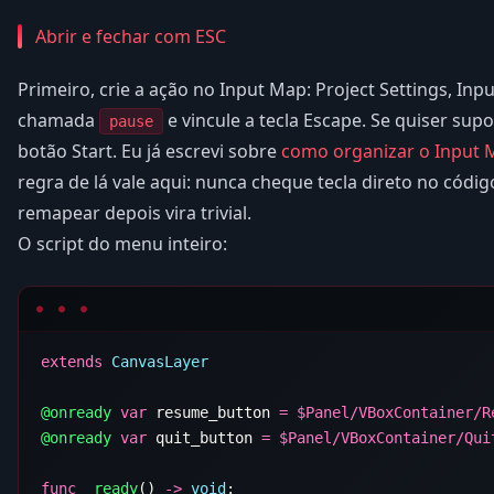
Abrir e fechar com ESC
Primeiro, crie a ação no Input Map: Project Settings, In
chamada
e vincule a tecla Escape. Se quiser sup
pause
botão Start. Eu já escrevi sobre
como organizar o Input 
regra de lá vale aqui: nunca cheque tecla direto no cód
remapear depois vira trivial.
O script do menu inteiro:
extends
@onready
 var
 resume_button 
=
 $
@onready
 var
 quit_button 
=
 $
func
 _ready
() 
->
 void