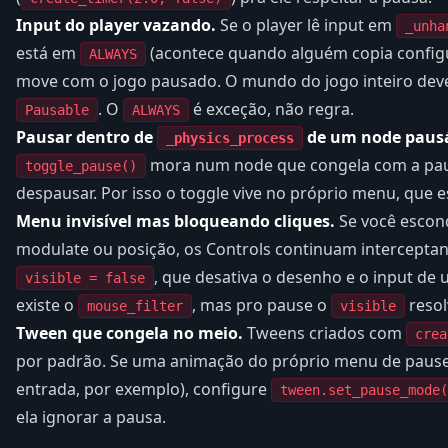
Input do player vazando.
Se o player lê input em
_unha
está em
(acontece quando alguém copia configu
ALWAYS
move com o jogo pausado. O mundo do jogo inteiro dev
. O
é exceção, não regra.
Pausable
ALWAYS
Pausar dentro de
de um node pausá
_physics_process
mora num node que congela com a paus
toggle_pause()
despausar. Por isso o toggle vive no próprio menu, que 
Menu invisível mas bloqueando cliques.
Se você esco
modulate ou posição, os Controls continuam intercepta
, que desativa o desenho e o input de 
visible = false
existe o
, mas pro pause o
resol
mouse_filter
visible
Tween que congela no meio.
Tweens criados com
crea
por padrão. Se uma animação do próprio menu de pause
entrada, por exemplo), configure
tween.set_pause_mode(
ela ignorar a pausa.