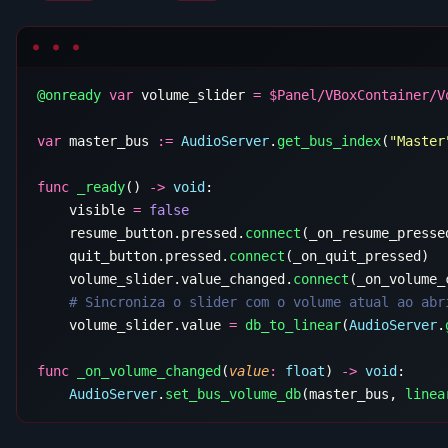
@onready
 var
 volume_slider 
=
 $
var
 master_bus 
:=
 AudioServer
.
get_bus_index
(
"Master
func
 _ready
() 
->
 void
    visible 
=
    resume_button.pressed.
connect
    quit_button.pressed.
connect
    volume_slider.value_changed.
connect
    volume_slider.value 
=
 db_to_linear
(
AudioServer
.
func
 _on_volume_changed
(
value
:
 float
) 
->
 void
    AudioServer
.
set_bus_volume_db
(master_bus, 
linea