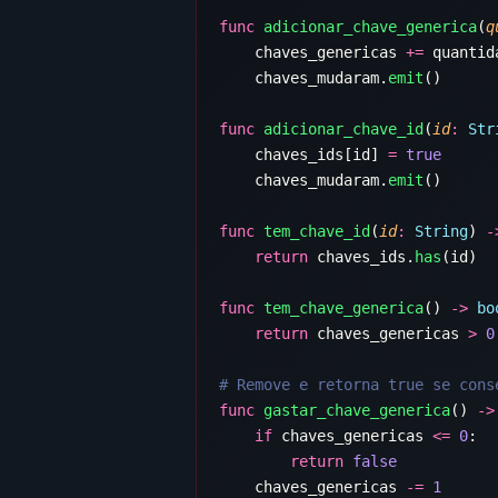
func
 adicionar_chave_generica
(
q
    chaves_genericas 
+=
    chaves_mudaram.
emit
func
 adicionar_chave_id
(
id
:
 Str
    chaves_ids[id] 
=
    chaves_mudaram.
emit
func
 tem_chave_id
(
id
:
 String
) 
-
    return
 chaves_ids.
has
func
 tem_chave_generica
() 
->
 bo
    return
 chaves_genericas 
>
func
 gastar_chave_generica
() 
->
    if
 chaves_genericas 
<=
 0
        return
    chaves_genericas 
-=