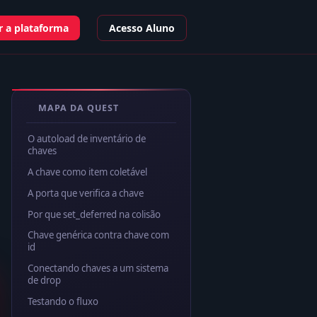
 a plataforma
Acesso Aluno
MAPA DA QUEST
O autoload de inventário de
chaves
A chave como item coletável
A porta que verifica a chave
Por que set_deferred na colisão
Chave genérica contra chave com
id
Conectando chaves a um sistema
de drop
Testando o fluxo