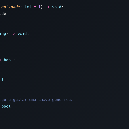
uantidade
:
 int
 =
 1
) 
->
 void
ing
) 
->
 void
>
 bool
ol
 bool