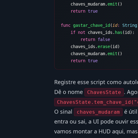
    chaves_mudaram.
emit
    return
func
 gastar_chave_id
(
id
:
 String
    if
 not
 chaves_ids.
has
        return
    chaves_ids.
erase
    chaves_mudaram.
emit
    return
Registre esse script como autolo
Dê o nome
. Ago
ChavesState
ChavesState.tem_chave_id("
O sinal
é úti
chaves_mudaram
entra ou sai, a UI pode ouvir es
vamos montar a HUD aqui, mas 