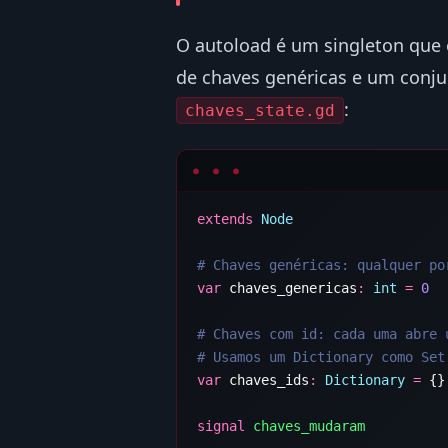
O autoload é um singleton que 
de chaves genéricas e um conjun
:
chaves_state.gd
extends
var
 chaves_genericas
:
 int
 =
var
 chaves_ids
:
 Dictionary
 =
signal