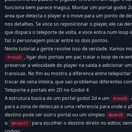
funciona bem parece magica. Montar um portal godot 2d
area que detecta o player e o move para um ponto de de
nos detalhes. Se voce so reposicionar o player, ele cai de
que dispara o teleporte de volta, e voce entra num loop i
faz o personagem piscar entre os dois pontos.
Neste tutorial a gente resolve isso de verdade. Vamos 
, ligar dois portais em par, tratar o loop de re
Area2D
preservar a velocidade do player na saida e adicionar um 
transicao. No fim eu mostro a diferenca entre teleporta
trocar de cena inteira, que sao problemas diferentes com
Teleporte e portais em 2D no Godot 4
A estrutura basica de um portal godot 2d e um
Area2D
para a zona de deteccao e uma referencia para onde o pl
destino pode ser outro portal ou um simples
ma
Node2D
o
para escolher o destino direto no editor, sem
@export
codigo.