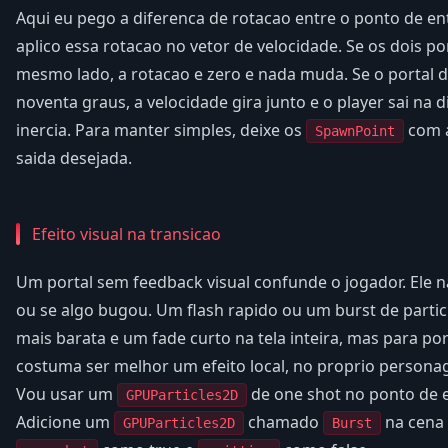
Aqui eu pego a diferenca de rotacao entre o ponto de en
aplico essa rotacao no vetor de velocidade. Se os dois p
mesmo lado, a rotacao e zero e nada muda. Se o portal d
noventa graus, a velocidade gira junto e o player sai na 
inercia. Para manter simples, deixe os
com a
SpawnPoint
saida desejada.
Efeito visual na transicao
Um portal sem feedback visual confunde o jogador. Ele n
ou se algo bugou. Um flash rapido ou um burst de particu
mais barata e um fade curto na tela inteira, mas para p
costuma ser melhor um efeito local, no proprio personag
Vou usar um
de one shot no ponto de e
GPUParticles2D
Adicione um
chamado
na cena 
GPUParticles2D
Burst