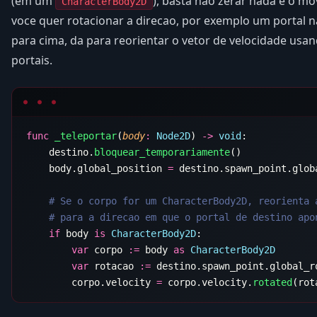
(em um
), basta nao zerar nada e o m
CharacterBody2D
voce quer rotacionar a direcao, por exemplo um portal n
para cima, da para reorientar o vetor de velocidade usan
portais.
func
 _teleportar
(
body
:
 Node2D
) 
->
 void
    destino.
bloquear_temporariamente
    body.global_position 
=
    if
 body 
is
 CharacterBody2D
        var
 corpo 
:=
 body 
as
        var
 rotacao 
:=
 destino.spawn_point.global_r
        corpo.velocity 
=
 corpo.velocity.
rotated