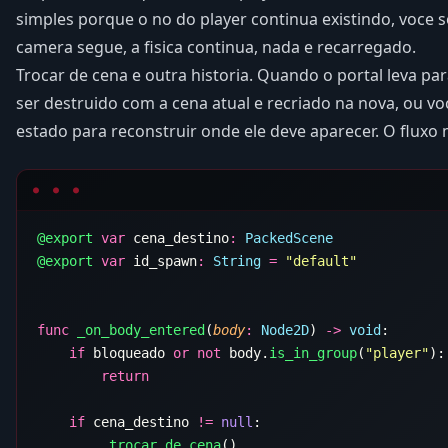
simples porque o no do player continua existindo, voce 
camera segue, a fisica continua, nada e recarregado.
Trocar de cena e outra historia. Quando o portal leva par
ser destruido com a cena atual e recriado na nova, ou 
estado para reconstruir onde ele deve aparecer. O fluxo
@export
 var
 cena_destino
:
@export
 var
 id_spawn
:
 String
 =
func
 _on_body_entered
(
body
:
 Node2D
) 
->
 void
    if
 bloqueado 
or
 not
 body.
is_in_group
(
"player"
    if
 cena_destino 
!=
 null
        _trocar_de_cena