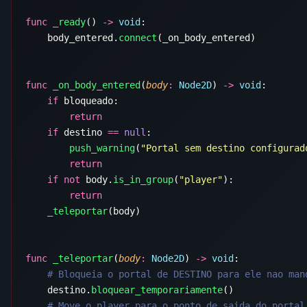
func
 _ready
() 
->
 void
    body_entered.
connect
func
 _on_body_entered
(
body
:
 Node2D
) 
->
 void
    if
    if
 destino 
==
 null
        push_warning
(
"Portal sem destino configurad
    if
 not
 body.
is_in_group
(
"player"
    _teleportar
func
 _teleportar
(
body
:
 Node2D
) 
->
 void
    destino.
bloquear_temporariamente