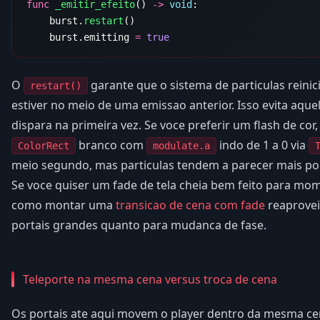
func
 _emitir_efeito
() 
->
 void
    burst.
restart
    burst.emitting 
=
O
garante que o sistema de particulas reini
restart()
estiver no meio de uma emissao anterior. Isso evita aque
dispara na primeira vez. Se voce preferir um flash de cor
branco com
indo de 1 a 0 via
ColorRect
modulate.a
meio segundo, mas particulas tendem a parecer mais pol
Se voce quiser um fade de tela cheia bem feito para mom
como montar uma
transicao de cena com fade
reaprovei
portais grandes quanto para mudanca de fase.
Teleporte na mesma cena versus troca de cena
Os portais ate aqui movem o player dentro da mesma cen