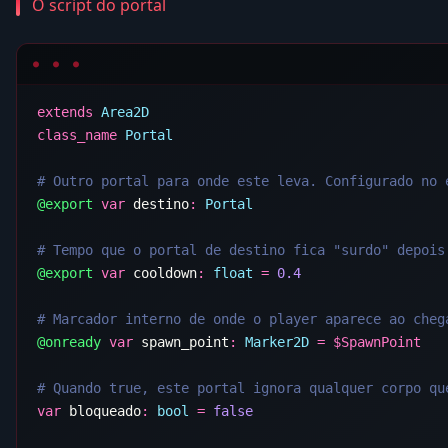
O script do portal
extends
class_name
@export
 var
 destino
:
@export
 var
 cooldown
:
 float
 =
@onready
 var
 spawn_point
:
 Marker2D
 =
 $
var
 bloqueado
:
 bool
 =