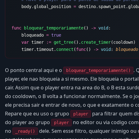
    body.global_position 
=
func
 bloquear_temporariamente
() 
->
 void
    bloqueado 
=
    var
 timer 
:=
 get_tree
().
create_timer
    timer.timeout.
connect
(
func
() 
->
 void
: 
bloqueado
O ponto central aqui e o
. 
bloquear_temporariamente()
player, ele nao bloqueia a si mesmo. Ele bloqueia o portal
cair. Assim que o player entra na area do B, o B esta sur
do cooldown, o B volta a funcionar normalmente. Se o jog
ele precisa sair e entrar de novo, o que e exatamente 
Repare que eu uso o grupo
para filtrar quem di
player
do player ao grupo
no editor ou via codigo co
player
no
dele. Sem esse filtro, qualquer inimigo ou c
_ready()