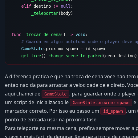
    elif
 destino 
!=
 null
        _teleportar
func
 _trocar_de_cena
() 
->
 void
    GameState
.proximo_spawn 
=
    get_tree
().
change_scene_to_packed
A diferenca pratica e que na troca de cena voce nao tem 
entao nao da para arrastar a velocidade dele direto. Voc
aqui chamei de
, para guardar onde o player
GameState
um script de inicializacao le
e 
GameState.proximo_spawn
marcador correto. Por isso eu passo um
, um 
id_spawn
ponto de entrada usar na proxima fase.
Para teleporte na mesma cena, prefira sempre mover a p
suave e mais facil de depurar. Reserve a troca de cena 