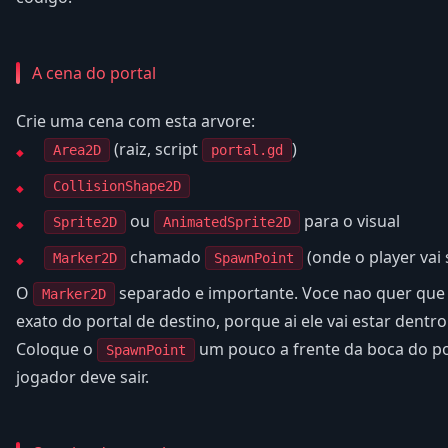
A cena do portal
Crie uma cena com esta arvore:
(raiz, script
)
Area2D
portal.gd
CollisionShape2D
ou
para o visual
Sprite2D
AnimatedSprite2D
chamado
(onde o player vai 
Marker2D
SpawnPoint
O
separado e importante. Voce nao quer que 
Marker2D
exato do portal de destino, porque ai ele vai estar dentr
Coloque o
um pouco a frente da boca do po
SpawnPoint
jogador deve sair.