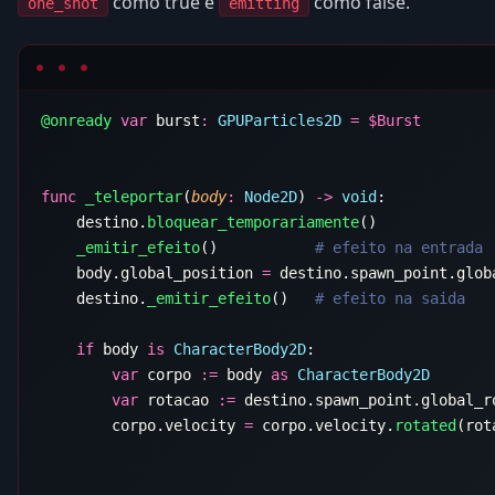
como true e
como false.
one_shot
emitting
@onready
 var
 burst
:
 GPUParticles2D
 =
 $
func
 _teleportar
(
body
:
 Node2D
) 
->
 void
    destino.
bloquear_temporariamente
    _emitir_efeito
()           
    body.global_position 
=
    destino.
_emitir_efeito
()   
    if
 body 
is
 CharacterBody2D
        var
 corpo 
:=
 body 
as
        var
 rotacao 
:=
 destino.spawn_point.global_r
        corpo.velocity 
=
 corpo.velocity.
rotated