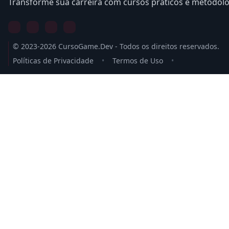
Transforme sua carreira com cursos práticos e metodol
© 2023-2026 CursoGame.Dev - Todos os direitos reservados.
Políticas de Privacidade
•
Termos de Uso
•