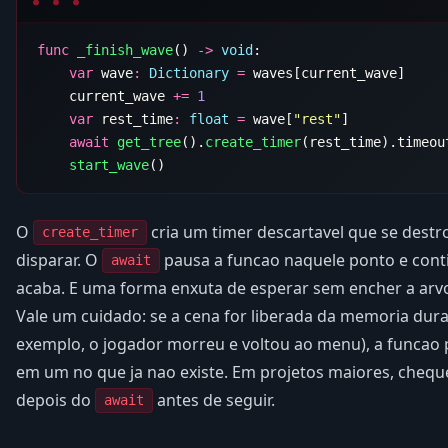
func
 _finish_wave
() 
->
 void
    var
 wave
:
 Dictionary
 =
    current_wave 
+=
    var
 rest_time
:
 float
 =
 wave[
"rest"
    await
 get_tree
().
create_timer
    start_wave
O
cria um timer descartavel que se destr
create_timer
disparar. O
pausa a funcao naquele ponto e con
await
acaba. E uma forma enxuta de esperar sem encher a arvo
Vale um cuidado: se a cena for liberada da memoria dur
exemplo, o jogador morreu e voltou ao menu), a funcao 
em um no que ja nao existe. Em projetos maiores, cheq
depois do
antes de seguir.
await