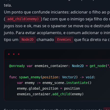
tela.
Um ponto que confunde iniciantes: adicionar o filho ao 
(
) faz com que o inimigo seja filho d
add_child(enemy)
jogos isso e ok, mas se o spawner se move ou e destruid
junto. Para evitar acoplamento, e comum adicionar o ini
tipo um
chamado
que fica direto na c
Node2D
Enemies
@onready
 var
 enemies_container
:
 Node2D
 =
 get_node
(
"
func
 spawn_enemy
(
position
:
 Vector2
) 
->
 void
    var
 enemy 
:=
 enemy_scene.
instantiate
    enemy.global_position 
=
    enemies_container.
add_child