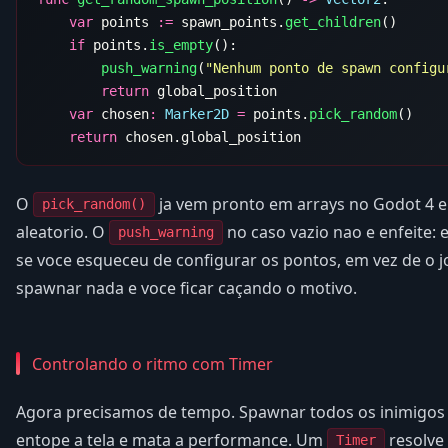
    var
 points 
:=
 spawn_points.
get_children
    if
 points.
is_empty
        push_warning
(
"Nenhum ponto de spawn configu
        return
    var
 chosen
:
 Marker2D
 =
 points.
pick_random
    return
O
ja vem pronto em arrays no Godot 4 
pick_random()
aleatorio. O
no caso vazio nao e enfeite: e
push_warning
se voce esqueceu de configurar os pontos, em vez de o
spawnar nada e voce ficar caçando o motivo.
Controlando o ritmo com Timer
Agora precisamos de tempo. Spawnar todos os inimigo
entope a tela e mata a performance. Um
resolve
Timer