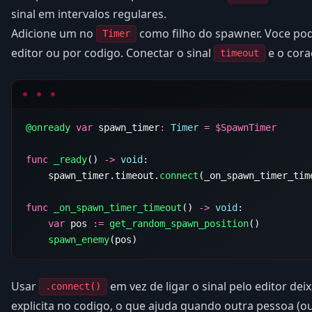
sinal em intervalos regulares.
Adicione um no
como filho do spawner. Voce pod
Timer
editor ou por codigo. Conectar o sinal
e o cora
timeout
@onready
 var
 spawn_timer
:
 Timer
 =
 $
func
 _ready
() 
->
 void
    spawn_timer.timeout.
connect
func
 _on_spawn_timer_timeout
() 
->
 void
    var
 pos 
:=
 get_random_spawn_position
    spawn_enemy
Usar
em vez de ligar o sinal pelo editor de
.connect()
explicita no codigo, o que ajuda quando outra pessoa (ou