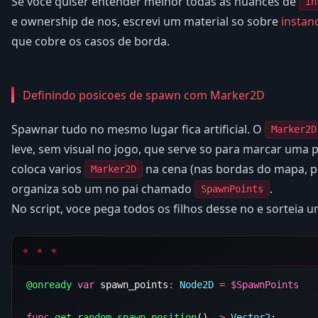
Se voce quiser entender melhor todas as nuances de
in
e ownership de nos, escrevi um material so sobre
instan
que cobre os casos de borda.
Definindo posicoes de spawn com Marker2D
Spawnar tudo no mesmo lugar fica artificial. O
Marker2D
leve, sem visual no jogo, que serve so para marcar uma 
coloca varios
na cena (nas bordas do mapa, p
Marker2D
organiza sob um no pai chamado
.
SpawnPoints
No script, voce pega todos os filhos desse no e sorteia 
@onready
 var
 spawn_points
:
 Node2D
 =
 $
func
 get_random_spawn_position
() 
->
 Vector2