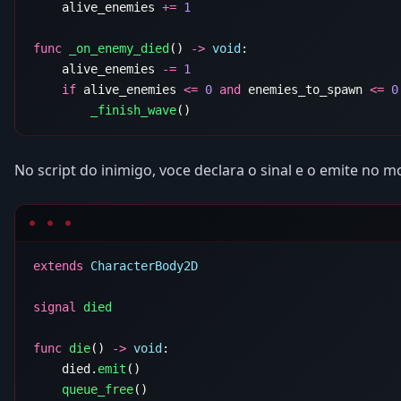
    alive_enemies 
+=
func
 _on_enemy_died
() 
->
 void
    alive_enemies 
-=
    if
 alive_enemies 
<=
 0
 and
 enemies_to_spawn 
<=
 0
        _finish_wave
No script do inimigo, voce declara o sinal e o emite no
extends
signal
func
 die
() 
->
 void
    died.
emit
    queue_free