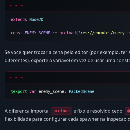
extends
const
 ENEMY_SCENE
 :=
 preload
(
"res://enemies/enemy.t
Se voce quer trocar a cena pelo editor (por exemplo, ter
diferentes), exporte a variavel em vez de usar uma const
@export
 var
 enemy_scene
:
A diferenca importa:
e fixo e resolvido cedo;
preload
@
flexibilidade para configurar cada spawner na inspecao 