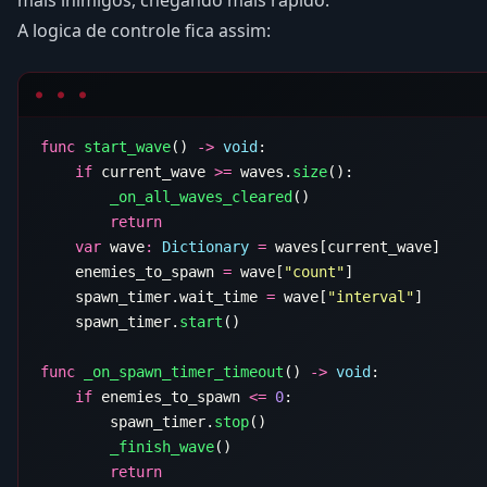
A logica de controle fica assim:
func
 start_wave
() 
->
 void
    if
 current_wave 
>=
 waves.
size
        _on_all_waves_cleared
    var
 wave
:
 Dictionary
 =
    enemies_to_spawn 
=
 wave[
"count"
    spawn_timer.wait_time 
=
 wave[
"interval"
    spawn_timer.
start
func
 _on_spawn_timer_timeout
() 
->
 void
    if
 enemies_to_spawn 
<=
 0
        spawn_timer.
stop
        _finish_wave