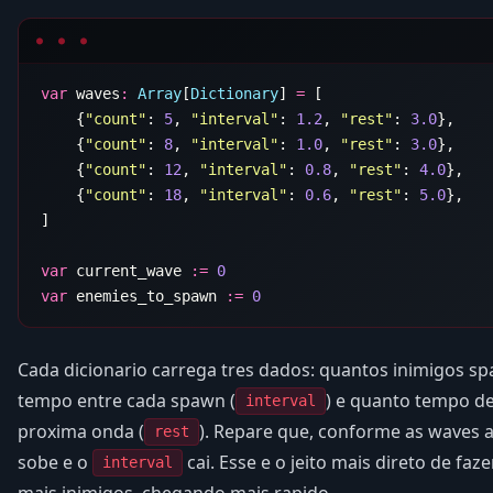
var
 waves
:
 Array
[
Dictionary
] 
=
    {
"count"
: 
5
, 
"interval"
: 
1.2
, 
"rest"
: 
3.0
    {
"count"
: 
8
, 
"interval"
: 
1.0
, 
"rest"
: 
3.0
    {
"count"
: 
12
, 
"interval"
: 
0.8
, 
"rest"
: 
4.0
    {
"count"
: 
18
, 
"interval"
: 
0.6
, 
"rest"
: 
5.0
var
 current_wave 
:=
var
 enemies_to_spawn 
:=
Cada dicionario carrega tres dados: quantos inimigos sp
tempo entre cada spawn (
) e quanto tempo d
interval
proxima onda (
). Repare que, conforme as waves
rest
sobe e o
cai. Esse e o jeito mais direto de faz
interval
mais inimigos, chegando mais rapido.