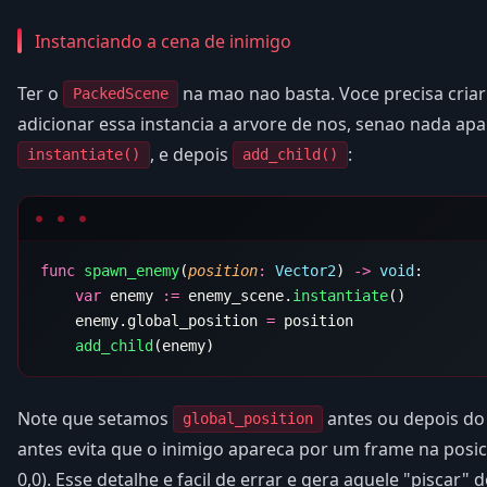
Instanciando a cena de inimigo
Ter o
na mao nao basta. Voce precisa criar
PackedScene
adicionar essa instancia a arvore de nos, senao nada ap
, e depois
:
instantiate()
add_child()
func
 spawn_enemy
(
position
:
 Vector2
) 
->
 void
    var
 enemy 
:=
 enemy_scene.
instantiate
    enemy.global_position 
=
    add_child
Note que setamos
antes ou depois d
global_position
antes evita que o inimigo apareca por um frame na posi
0,0). Esse detalhe e facil de errar e gera aquele "piscar"