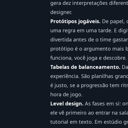
gera dez interpretações diferen
designer.
Protótipos jogáveis.
De papel, c
uma regra em uma tarde. E digita
divertida antes de o time gasta
protótipo é o argumento mais ba
funciona, você joga e descobre.
Tabelas de balanceamento.
Dan
experiência. São planilhas gra
é justo, se a progressão tem r
hora de jogo.
Level design.
As fases em si: o
ele vê primeiro ao entrar na sa
tutorial em texto. Em estúdio 