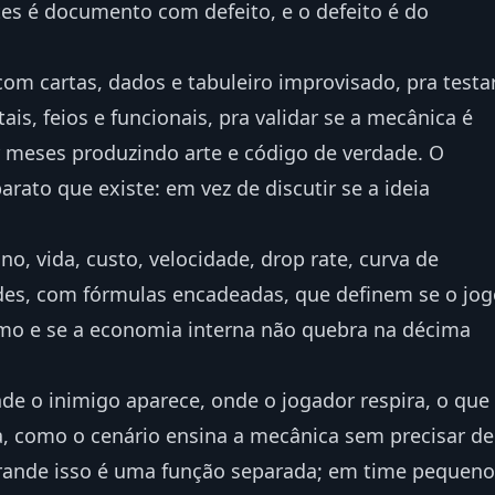
tes é documento com defeito, e o defeito é do
om cartas, dados e tabuleiro improvisado, pra testa
is, feios e funcionais, pra validar se a mecânica é
r meses produzindo arte e código de verdade. O
rato que existe: em vez de discutir se a ideia
o, vida, custo, velocidade, drop rate, curva de
ndes, com fórmulas encadeadas, que definem se o jo
itmo e se a economia interna não quebra na décima
nde o inimigo aparece, onde o jogador respira, o que
la, como o cenário ensina a mecânica sem precisar de
grande isso é uma função separada; em time pequeno