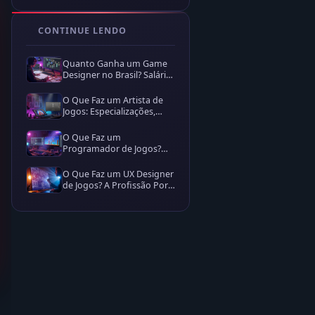
CONTINUE LENDO
Quanto Ganha um Game
Designer no Brasil? Salário,
Fatores e Carreira
O Que Faz um Artista de
Jogos: Especializações,
Ferramentas e Como
Começar
O Que Faz um
Programador de Jogos?
Rotina, Especializações e
Como Começar
O Que Faz um UX Designer
de Jogos? A Profissão Por
Dentro