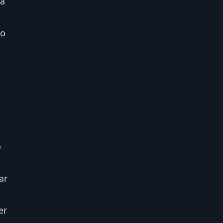
da
ho
o
ar
er