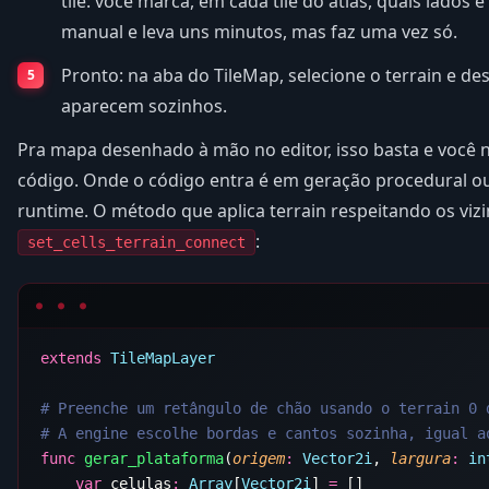
tile: você marca, em cada tile do atlas, quais lados 
manual e leva uns minutos, mas faz uma vez só.
Pronto: na aba do TileMap, selecione o terrain e de
aparecem sozinhos.
Pra mapa desenhado à mão no editor, isso basta e você 
código. Onde o código entra é em geração procedural o
runtime. O método que aplica terrain respeitando os viz
:
set_cells_terrain_connect
extends
func
 gerar_plataforma
(
origem
:
 Vector2i
, 
largura
:
 in
    var
 celulas
:
 Array
[
Vector2i
] 
=