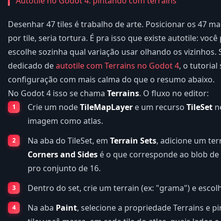
Autotile no Godot 4: pintando com terrains
Desenhar 47 tiles é trabalho de arte. Posicionar os 47 m
por tile, seria tortura. É pra isso que existe autotile: voc
escolhe sozinha qual variação usar olhando os vizinhos.
dedicado de
autotile com Terrains no Godot 4
, o tutoria
configuração com mais calma do que o resumo abaixo.
No Godot 4 isso se chama
Terrains
. O fluxo no editor:
Crie um node
TileMapLayer
e um recurso
TileSet
ne
imagem como atlas.
Na aba do TileSet, em
Terrain Sets
, adicione um te
Corners and Sides
é o que corresponde ao blob de
pro conjunto de 16.
Dentro do set, crie um terrain (ex: "grama") e escol
Na aba
Paint
, selecione a propriedade Terrains e p