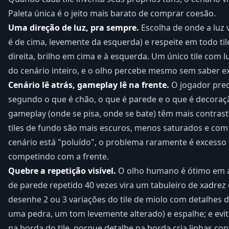
Paleta única é o jeito mais barato de comprar coesão.
Uma direção de luz, pra sempre.
Escolha de onde a luz 
é de cima, levemente da esquerda) e respeite em todo ti
direita, brilho em cima e à esquerda. Um único tile com l
do cenário inteiro, e o olho percebe mesmo sem saber ex
Cenário lê atrás, gameplay lê na frente.
O jogador prec
segundo o que é chão, o que é parede e o que é decoração
gameplay (onde se pisa, onde se bate) têm mais contrast
tiles de fundo são mais escuros, menos saturados e com
cenário está "poluído", o problema raramente é excesso d
competindo com a frente.
Quebre a repetição visível.
O olho humano é ótimo em a
de parede repetido 40 vezes vira um tabuleiro de xadrez 
desenhe 2 ou 3 variações do tile de miolo com detalhes 
uma pedra, um tom levemente alterado) e espalhe; e evit
na borda do tile, porque detalhe na borda cria linhas con