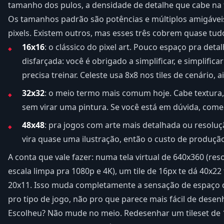
tamanho dos pulos, a densidade de detalhe que cabe na t
Os tamanhos padrão são potências e múltiplos amigávei
pixels. Existem outros, mas esses três cobrem quase tudo
16x16
: o clássico do pixel art. Pouco espaço pra det
disfarçada: você é obrigado a simplificar, e simplifica
precisa treinar. Celeste usa 8x8 nos tiles de cenário, 
32x32
: o meio termo mais comum hoje. Cabe textura,
sem virar uma pintura. Se você está em dúvida, come
48x48
: pra jogos com arte mais detalhada ou resoluçã
vira quase uma ilustração, então o custo de produção
A conta que vale fazer: numa tela virtual de 640x360 (re
escala limpa pra 1080p e 4K), um tile de 16px te dá 40x22 t
20x11. Isso muda completamente a sensação de espaço 
pro tipo de jogo, não pro que parece mais fácil de desenh
Escolheu? Não mude no meio. Redesenhar um tileset de 