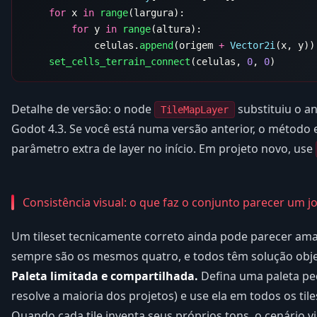
    for
 x 
in
 range
        for
 y 
in
 range
            celulas.
append
(origem 
+
 Vector2i
    set_cells_terrain_connect
(celulas, 
0
, 
0
Detalhe de versão: o node
substituiu o a
TileMapLayer
Godot 4.3. Se você está numa versão anterior, o método 
parâmetro extra de layer no início. Em projeto novo, use
Consistência visual: o que faz o conjunto parecer um j
Um tileset tecnicamente correto ainda pode parecer am
sempre são os mesmos quatro, e todos têm solução obje
Paleta limitada e compartilhada.
Defina uma paleta peq
resolve a maioria dos projetos) e use ela em todos os til
Quando cada tile inventa seus próprios tons, o cenário vi