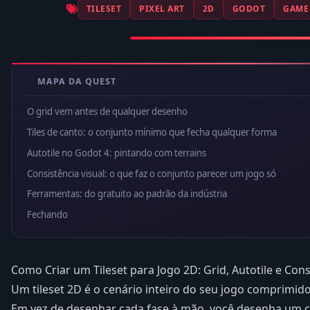
TILESET
PIXEL ART
2D
GODOT
GAME
MAPA DA QUEST
O grid vem antes de qualquer desenho
Tiles de canto: o conjunto mínimo que fecha qualquer forma
Autotile no Godot 4: pintando com terrains
Consistência visual: o que faz o conjunto parecer um jogo só
Ferramentas: do gratuito ao padrão da indústria
Fechando
Como Criar um Tileset para Jogo 2D: Grid, Autotile e Cons
Um tileset 2D é o cenário inteiro do seu jogo comprim
Em vez de desenhar cada fase à mão, você desenha um c