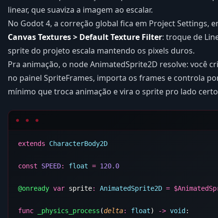
linear, que suaviza a imagem ao escalar.
No Godot 4, a correção global fica em Project Settings, 
Canvas Textures > Default Texture Filter
: troque de Lin
sprite do projeto escala mantendo os pixels duros.
Pra animação, o node AnimatedSprite2D resolve: você cri
no painel SpriteFrames, importa os frames e controla p
mínimo que troca animação e vira o sprite pro lado certo
extends
const
 SPEED
:
 float
 =
@onready
 var
 sprite
:
 AnimatedSprite2D
 =
 $
func
 _physics_process
(
delta
:
 float
) 
->
 void