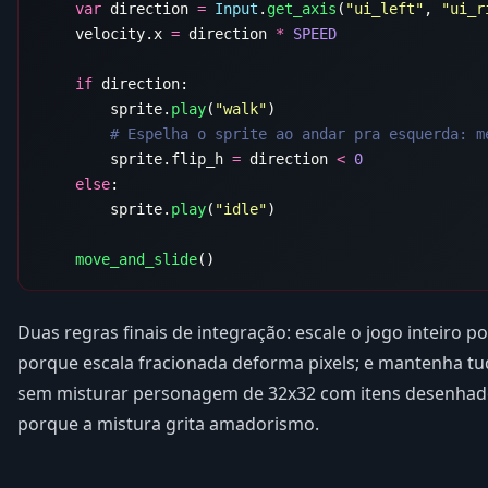
    var
 direction 
=
 Input
.
get_axis
(
"ui_left"
, 
"ui_r
    velocity.x 
=
 direction 
*
    if
        sprite.
play
(
"walk"
        sprite.flip_h 
=
 direction 
<
    else
        sprite.
play
(
"idle"
    move_and_slide
Duas regras finais de integração: escale o jogo inteiro po
porque escala fracionada deforma pixels; e mantenha t
sem misturar personagem de 32x32 com itens desenhado
porque a mistura grita amadorismo.