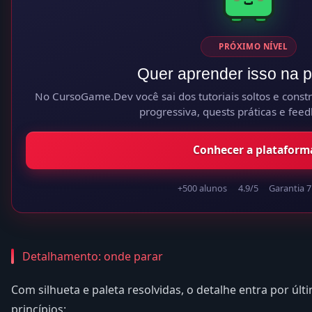
PRÓXIMO NÍVEL
Quer aprender isso na p
No CursoGame.Dev você sai dos tutoriais soltos e constró
progressiva, quests práticas e feed
Conhecer a plataform
+500 alunos
4.9/5
Garantia 7
Detalhamento: onde parar
Com silhueta e paleta resolvidas, o detalhe entra por úl
princípios: