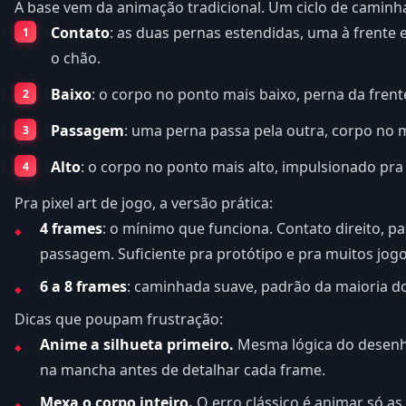
A base vem da animação tradicional. Um ciclo de caminh
Contato
: as duas pernas estendidas, uma à frente 
o chão.
Baixo
: o corpo no ponto mais baixo, perna da fren
Passagem
: uma perna passa pela outra, corpo no
Alto
: o corpo no ponto mais alto, impulsionado pra 
Pra pixel art de jogo, a versão prática:
4 frames
: o mínimo que funciona. Contato direito, 
passagem. Suficiente pra protótipo e pra muitos jogos
6 a 8 frames
: caminhada suave, padrão da maioria d
Dicas que poupam frustração:
Anime a silhueta primeiro.
Mesma lógica do desenho
na mancha antes de detalhar cada frame.
Mexa o corpo inteiro.
O erro clássico é animar só a