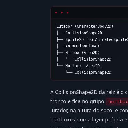
Lutador (CharacterBody2D)

├── CollisionShape2D

├── Sprite2D (ou AnimatedSprite2
├── AnimationPlayer

├── Hitbox (Area2D)

│   └── CollisionShape2D

└── Hurtbox (Area2D)

A CollisionShape2D da raiz é o 
tronco e fica no grupo
hurtbo
lutador, na altura do soco, e c
hurtboxes numa layer própria e 