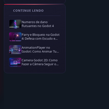
CONTINUE LENDO
Numeros de dano
flutuantes no Godot 4
Parry e Bloqueio na Godot
4: Defesa com Escudo e
Parry Perfeito
AnimationPlayer no
Godot: Como Animar Tudo
na Cena
Camera Godot 2D: Como
Fazer a Câmera Seguir o
Player com Camera2D