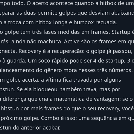
empo todo. O acerto acontece quando a hitbox de um
eparar as duas permite golpes que desviam abaixan
 a troca com hitbox longa e hurtbox recuada.
 golpe tem três fases medidas em frames. Startup 
 trás, ainda não machuca. Active são os frames em q
onecta. Recovery é a recuperação: o golpe já passou,
o à guarda. Um soco rápido pode ser 4 de startup, 3 
 balanceamento do gênero mora nesses três números.
golpe acerta, a vítima fica travada por alguns
itstun. Se ela bloqueou, também trava, mas por
 diferença que cria a matemática de vantagem: se o
hitstun por mais frames do que o seu recovery, você
 próximo golpe. Combo é isso: uma sequência em q
stun do anterior acabar.