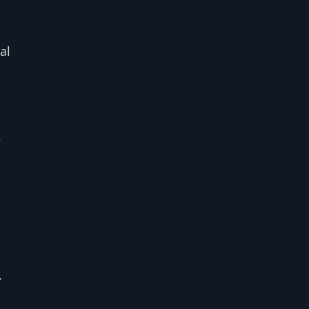
al
ê
,