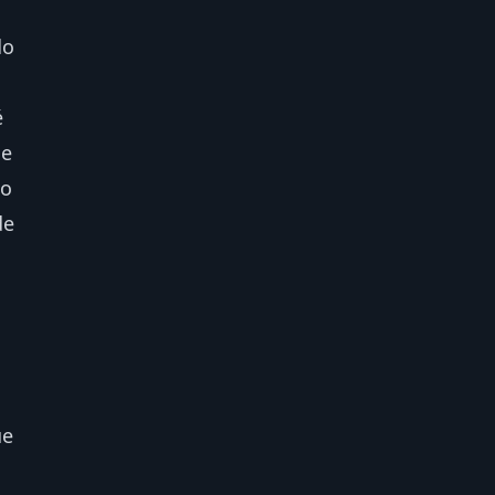
do
é
ue
 o
de
ue