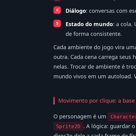
Diálogo
: conversas com es
Estado do mundo
: a cola.
de forma consistente.
Cada ambiente do jogo vira uma
outra. Cada cena carrega seus 
nelas. Trocar de ambiente é tro
mundo vivos em um autoload. 
Movimento por clique: a base
O personagem é um
Characte
. A lógica: guardar 
Sprite2D
direção dele a cada frame de fís