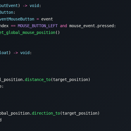
putEvent
) 
->
 void
Button
ventMouseButton
 =
ndex 
==
 MOUSE_BUTTON_LEFT
 and
et_global_mouse_position
loat
) 
->
 void
l_position.
distance_to
obal_position.
direction_to