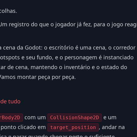
colhas.
 Um registro do que o jogador já fez, para o jogo reag
 cena da Godot: o escritório é uma cena, o corredor
hotspots e seu fundo, e o personagem é instanciado
car de cena, mantendo o inventário e o estado do
Vamos montar peça por peça.
 de tudo
com um
e um
rBody2D
CollisionShape2D
o ponto clicado em
, andar na
target_position
ica e parar quando chegar perto o suficiente.