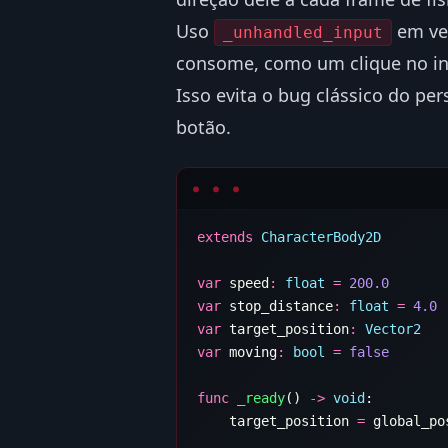
Uso
em ve
_unhandled_input
consome, como um clique no i
Isso evita o bug clássico do p
botão.
extends
var
 speed
:
 float
 =
var
 stop_distance
:
 float
 =
var
 target_position
:
var
 moving
:
 bool
 =
func
 _ready
() 
->
 void
    target_position 
=