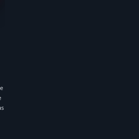
se
e
as