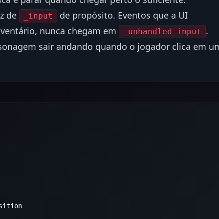
z de
de propósito. Eventos que a UI
_input
nventário, nunca chegam em
.
_unhandled_input
ersonagem sair andando quando o jogador clica em u