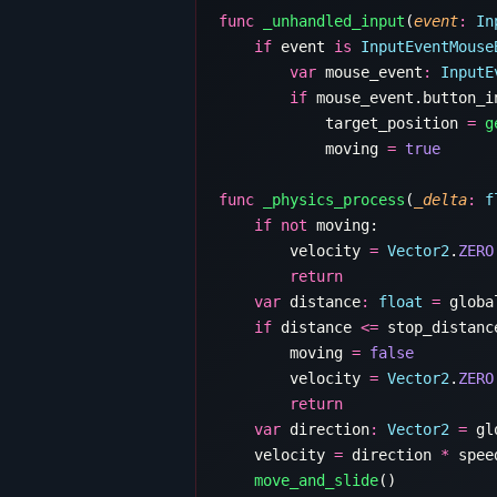
func
 _unhandled_input
(
event
:
 In
    if
 event 
is
 InputEventMouse
        var
 mouse_event
:
 InputE
        if
 mouse_event.button_i
            target_position 
=
 g
            moving 
=
func
 _physics_process
(
_delta
:
 f
    if
 not
        velocity 
=
 Vector2
.
    var
 distance
:
 float
 =
 globa
    if
 distance 
<=
        moving 
=
        velocity 
=
 Vector2
.
    var
 direction
:
 Vector2
 =
 gl
    velocity 
=
 direction 
*
    move_and_slide