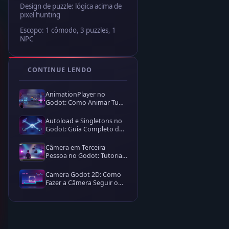
Design de puzzle: lógica acima de
pixel hunting
Escopo: 1 cômodo, 3 puzzles, 1
NPC
CONTINUE LENDO
AnimationPlayer no
Godot: Como Animar Tudo
na Cena
Autoload e Singletons no
Godot: Guia Completo de
Estado Global
Câmera em Terceira
Pessoa no Godot: Tutorial
com SpringArm3D e
GDScript
Camera Godot 2D: Como
Fazer a Câmera Seguir o
Player com Camera2D