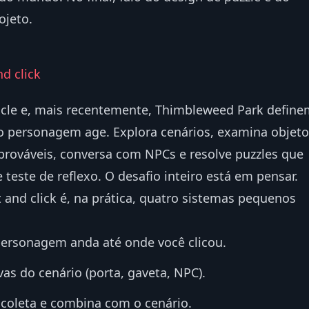
ojeto.
d click
acle e, mais recentemente, Thimbleweed Park define
 o personagem age. Explora cenários, examina objeto
mprováveis, conversa com NPCs e resolve puzzles que
 teste de reflexo. O desafio inteiro está em pensar.
t and click é, na prática, quatro sistemas pequenos
personagem anda até onde você clicou.
ivas do cenário (porta, gaveta, NPC).
ê coleta e combina com o cenário.