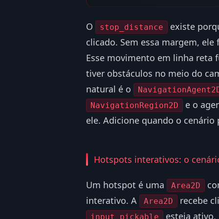
O
existe porq
stop_distance
clicado. Sem essa margem, ele 
Esse movimento em linha reta 
tiver obstáculos no meio do cam
natural é o
NavigationAgent2
e o age
NavigationRegion2D
ele. Adicione quando o cenário p
Hotspots interativos: o cenár
Um hotspot é uma
co
Area2D
interativo. A
recebe cl
Area2D
esteja ativo,
input_pickable