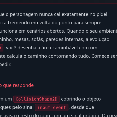
ue o personagem nunca cai exatamente no pixel
fica tremendo em volta do ponto para sempre.
funciona em cenários abertos. Quando o seu ambien
inho, mesas, sofás, paredes internas, a evolução
: você desenha a área caminhável com um
D
nte calcula o caminho contornando tudo. Comece s
edir.
io que responde
m um
cobrindo o objeto
CollisionShape2D
iques pelo sinal
, desde que
input_event
 e avisa o resto do jogo com um sinal próprio. O curs