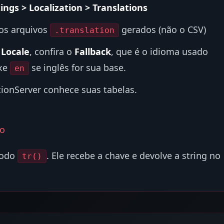
tings > Localization > Translations
 os arquivos
gerados (não o CSV)
.translation
 Locale
, confira o
Fallback
, que é o idioma usado
ixe
se inglês for sua base.
en
ationServer conhece suas tabelas.
go
todo
. Ele recebe a chave e devolve a string no
tr()