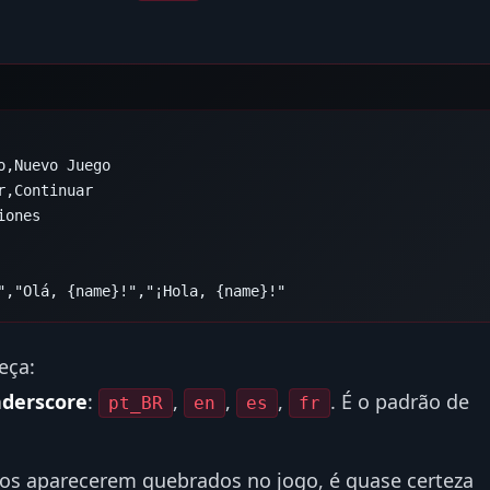
eça:
nderscore
:
,
,
,
. É o padrão de
pt_BR
en
es
fr
tos aparecerem quebrados no jogo, é quase certeza