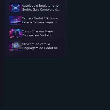
Autoload e Singletons no
Godot: Guia Completo de
Estado Global
Camera Godot 2D: Como
Fazer a Câmera Seguir o
Player com Camera2D
Como Criar um Menu
Principal no Godot 4:
Passo a Passo Completo
GDScript do Zero: A
Linguagem do Godot na
Prática