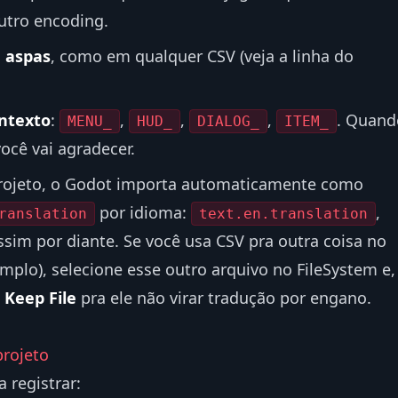
utro encoding.
e aspas
, como em qualquer CSV (veja a linha do
ontexto
:
,
,
,
. Quand
MENU_
HUD_
DIALOG_
ITEM_
você vai agradecer.
 projeto, o Godot importa automaticamente como
por idioma:
,
ranslation
text.en.translation
ssim por diante. Se você usa CSV pra outra coisa no
emplo), selecione esse outro arquivo no FileSystem e,
a
Keep File
pra ele não virar tradução por engano.
projeto
 registrar: