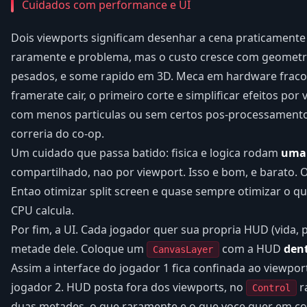
Cuidados com performance e UI
Dois viewports significam desenhar a cena praticamente
raramente e problema, mas o custo cresce com geometri
pesados, e some rapido em 3D. Meca em hardware fraco,
framerate cair, o primeiro corte e simplificar efeitos po
com menos particulas ou sem certos pos-processamento
correria do co-op.
Um cuidado que passa batido: fisica e logica rodam
uma
compartilhado, nao por viewport. Isso e bom, e barato. 
Entao otimizar split screen e quase sempre otimizar o q
CPU calcula.
Por fim, a UI. Cada jogador quer sua propria HUD (vida, 
metade dele. Coloque um
com a HUD
den
CanvasLayer
Assim a interface do jogador 1 fica confinada ao viewport
jogador 2. HUD posta fora dos viewports, no
r
Control
duas metades, o que raramente e o que voce quer em co