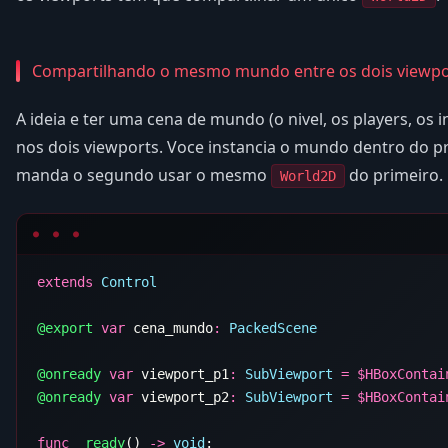
Compartilhando o mesmo mundo entre os dois viewpo
A ideia e ter uma cena de mundo (o nivel, os players, os i
nos dois viewports. Voce instancia o mundo dentro do p
manda o segundo usar o mesmo
do primeiro.
World2D
extends
@export
 var
 cena_mundo
:
@onready
 var
 viewport_p1
:
 SubViewport
 =
 $
@onready
 var
 viewport_p2
:
 SubViewport
 =
 $
func
 _ready
() 
->
 void