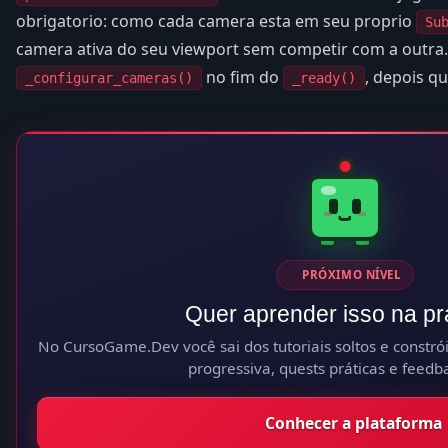
obrigatorio: como cada camera esta em seu proprio
Su
camera ativa do seu viewport sem competir com a outra
no fim do
, depois q
_configurar_cameras()
_ready()
PRÓXIMO NÍVEL
Quer aprender isso na pr
No CursoGame.Dev você sai dos tutoriais soltos e constrói 
progressiva, quests práticas e feedba
Conhecer a plataforma