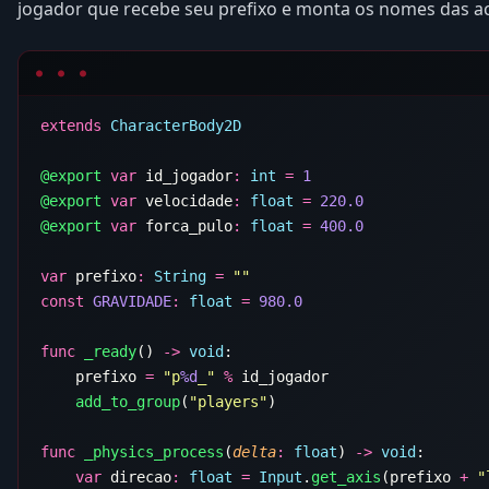
jogador que recebe seu prefixo e monta os nomes das aco
extends
@export
 var
 id_jogador
:
 int
 =
@export
 var
 velocidade
:
 float
 =
@export
 var
 forca_pulo
:
 float
 =
var
 prefixo
:
 String
 =
const
 GRAVIDADE
:
 float
 =
func
 _ready
() 
->
 void
    prefixo 
=
 "p
%d
_"
 %
    add_to_group
(
"players"
func
 _physics_process
(
delta
:
 float
) 
->
 void
    var
 direcao
:
 float
 =
 Input
.
get_axis
(prefixo 
+
 "