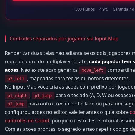
+500 alunos
4.9/5
Garantia 7 d
Controles separados por jogador via Input Map
Renderizar duas telas nao adianta se os dois jogadore
regra de ouro do multiplayer local e:
cada jogador tem s
acoes
. Nao existe acao generica
compartilha
move_left
, mapeadas para teclas ou botoes diferentes.
p2_left
No Input Map voce cria as acoes com prefixo por jogado
,
para o teclado (A, D, W ou espaco)
p1_right
p1_jump
para outro trecho do teclado ou para um segun
p2_jump
configurou acoes no editor, vale ler antes o guia sobre
co
controles no Godot
, porque o resto deste tutorial assu
Com as acoes prontas, o segredo e nao repetir codigo de