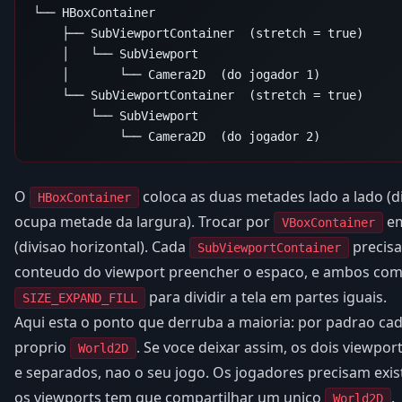
└── HBoxContainer

    ├── SubViewportContainer  (stretch = true)

    │   └── SubViewport

    │       └── Camera2D  (do jogador 1)

    └── SubViewportContainer  (stretch = true)

        └── SubViewport

O
coloca as duas metades lado a lado (di
HBoxContainer
ocupa metade da largura). Trocar por
em
VBoxContainer
(divisao horizontal). Cada
precisa
SubViewportContainer
conteudo do viewport preencher o espaco, e ambos co
para dividir a tela em partes iguais.
SIZE_EXPAND_FILL
Aqui esta o ponto que derruba a maioria: por padrao ca
proprio
. Se voce deixar assim, os dois viewp
World2D
e separados, nao o seu jogo. Os jogadores precisam exis
os viewports tem que compartilhar um unico
.
World2D