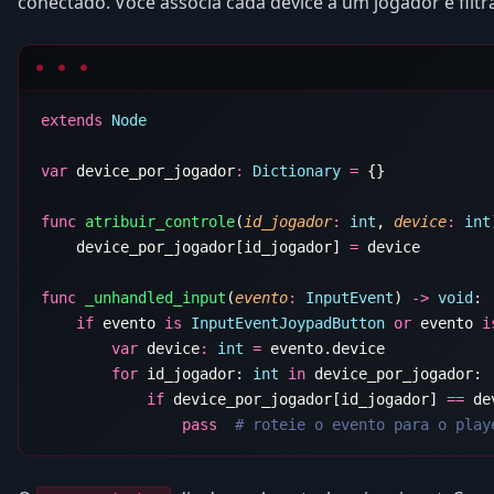
conectado. Voce associa cada device a um jogador e filtra
extends
var
 device_por_jogador
:
 Dictionary
 =
func
 atribuir_controle
(
id_jogador
:
 int
, 
device
:
 int
    device_por_jogador[id_jogador] 
=
func
 _unhandled_input
(
evento
:
 InputEvent
) 
->
 void
    if
 evento 
is
 InputEventJoypadButton
 or
 evento 
i
        var
 device
:
 int
 =
        for
 id_jogador: 
int
 in
            if
 device_por_jogador[id_jogador] 
==
                pass