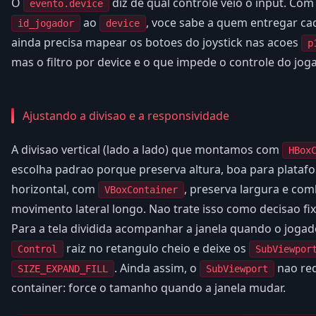
O
diz de qual controle veio o input. Com
evento.device
ao
, voce sabe a quem entregar ca
id_jogador
device
ainda precisa mapear os botoes do joystick nas acoes
p
mas o filtro por device e o que impede o controle do jog
Ajustando a divisao e a responsividade
A divisao vertical (lado a lado) que montamos com
HBox
escolha padrao porque preserva altura, boa para platafo
horizontal, com
, preserva largura e co
VBoxContainer
movimento lateral longo. Nao trate isso como decisao fixa
Para a tela dividida acompanhar a janela quando o joga
raiz no retangulo cheio e deixe os
Control
SubViewpor
. Ainda assim, o
nao red
SIZE_EXPAND_FILL
SubViewport
container: force o tamanho quando a janela mudar.