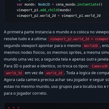
    var
 mundo
:
 Node2D
 =
 cena_mundo.
instantiate
    viewport_p1.
add_child
    viewport_p2.world_2d 
=
A primeira parte instancia o mundo e o coloca no viewpor
resolve tudo e a ultima:
viewport_p2.world_2d = viewpor
segundo viewport apontar para o mesmo
, en
World2D
mesmos nodes fisicos, os mesmos sprites, a mesma simul
mundo uma vez so; a segunda tela e apenas outra janela 
Para 3D o padrao e identico, so troca os tipos:
Camera3D
em vez de
. Toda a logica de compa
world_3d
world_2d
Agora cada camera precisa achar seu jogador e seguir so
estao no mesmo mundo, uso grupos para localiza-los e 
para o jogador correto.