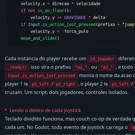
    velocity.x 
=
 direcao 
*
    if
 not
 is_on_floor
        velocity.y 
+=
 GRAVIDADE
 *
    if
 Input
.
is_action_just_pressed
(prefixo 
+
 "jump
        velocity.y 
=
 -
    move_and_slide
Cada instancia do player recebe um
diferent
id_jogador
isso vira o prefixo
ou
, e todo
_ready()
"p1_"
"p2_"
monta o nome da acao c
Input.is_action_just_pressed
player 1 le
/
, o player 2 le
/
p1_left
p1_right
p2_left
cruzam. Um script, dois jogadores, controles isolados.
Lendo o device de cada joystick
Teclado dividido funciona, mas couch co-op de verdade 
cada um. No Godot, todo evento de joystick carrega o
d