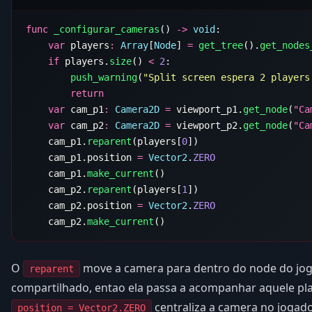
func
 _configurar_cameras
() 
->
 void
    var
 players
:
 Array
[
Node
] 
=
 get_tree
().
get_nodes
    if
 players.
size
() 
<
 2
        push_warning
(
"Split screen espera 2 players
    var
 cam_p1
:
 Camera2D
 =
 viewport_p1.
get_node
(
"Ca
    var
 cam_p2
:
 Camera2D
 =
 viewport_p2.
get_node
(
"Ca
    cam_p1.
reparent
(players[
0
    cam_p1.position 
=
 Vector2
.
    cam_p1.
make_current
    cam_p2.
reparent
(players[
1
    cam_p2.position 
=
 Vector2
.
    cam_p2.
make_current
O
move a camera para dentro do node do jog
reparent
compartilhado, entao ela passa a acompanhar aquele pl
centraliza a camera no jogad
position = Vector2.ZERO