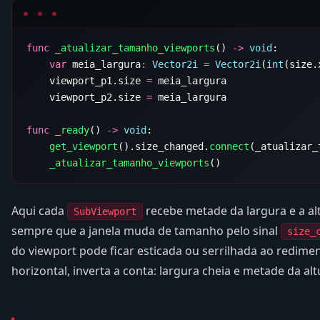
func
 _atualizar_tamanho_viewports
() 
->
 void
    var
 meia_largura
:
 Vector2i
 =
 Vector2i
(
int
(size.
    viewport_p1.size 
=
    viewport_p2.size 
=
func
 _ready
() 
->
 void
    get_viewport
().size_changed.
connect
    _atualizar_tamanho_viewports
Aqui cada
recebe metade da largura e a al
SubViewport
sempre que a janela muda de tamanho pelo sinal
size_
do viewport pode ficar esticada ou serrilhada ao redimen
horizontal, inverta a conta: largura cheia e metade da alt