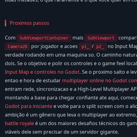
Proximos passos
Com
mais
compar
SubViewportContainer
SubViewport
por jogador e acoes
/
no Input Map
Camera2D
p1_
p2_
verdade rodando em uma maquina so. O caminho natural
dois. Se o objetivo e polir os controles e o game feel lo
Input Map e controles no Godot
. Se o proximo salto e le
entao e hora de estudar
multiplayer online no Godot c
entram rede, sincronizacao e a High-Level Multiplayer API
montando a base para chegar confiante ate aqui, comec
Godot para iniciante
e volte para o split screen com o ali
ambição é um gênero que leva o multiplayer ao extremo,
battle royale
é um dos maiores desafios técnicos do gam
viáveis dele sem precisar de um servidor gigante.