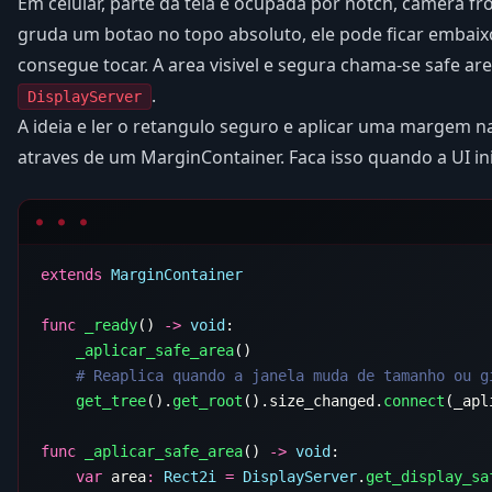
Em celular, parte da tela e ocupada por notch, camera fr
gruda um botao no topo absoluto, ele pode ficar embaix
consegue tocar. A area visivel e segura chama-se safe are
.
DisplayServer
A ideia e ler o retangulo seguro e aplicar uma margem n
atraves de um MarginContainer. Faca isso quando a UI in
extends
func
 _ready
() 
->
 void
    _aplicar_safe_area
    get_tree
().
get_root
().size_changed.
connect
func
 _aplicar_safe_area
() 
->
 void
    var
 area
:
 Rect2i
 =
 DisplayServer
.
get_display_sa