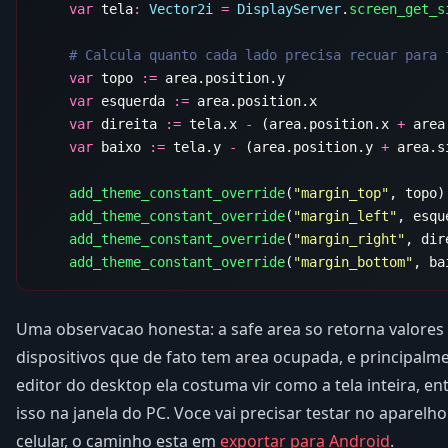
    var
 tela
:
 Vector2i
 =
 DisplayServer
.
screen_get_s
    var
 topo 
:=
    var
 esquerda 
:=
    var
 direita 
:=
 tela.x 
-
 (area.position.x 
+
    var
 baixo 
:=
 tela.y 
-
 (area.position.y 
+
    add_theme_constant_override
(
"margin_top"
    add_theme_constant_override
(
"margin_left"
    add_theme_constant_override
(
"margin_right"
    add_theme_constant_override
(
"margin_bottom"
Uma observacao honesta: a safe area so retorna valores
dispositivos que de fato tem area ocupada, e principalme
editor do desktop ela costuma vir como a tela inteira, en
isso na janela do PC. Voce vai precisar testar no aparelh
celular, o caminho esta em
exportar para Android
.