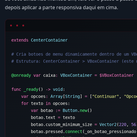
depois aplicar a parte responsiva daqui em cima.
extends
@onready
 var
 caixa
:
 VBoxContainer
 =
 $
func
 _ready
() 
->
 void
    var
 opcoes
:
 Array
[
String
] 
=
 [
"Continuar"
, 
"Opco
    for
 texto 
in
        var
 botao 
:=
 Button
.
new
        botao.text 
=
        botao.custom_minimum_size 
=
 Vector2
(
220
, 
56
        botao.pressed.
connect
(_on_botao_pressionado