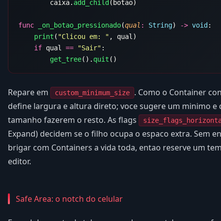
        caixa.
add_child
func
 _on_botao_pressionado
(
qual
:
 String
) 
->
 void
    print
(
"Clicou em: "
    if
 qual 
==
 "Sair"
        get_tree
().
quit
Repare em
. Como o Container co
custom_minimum_size
define largura e altura direto; voce sugere um minimo e d
tamanho fazerem o resto. As flags
size_flags_horizont
Expand) decidem se o filho ocupa o espaco extra. Sem ent
brigar com Containers a vida toda, entao reserve um temp
editor.
Safe Area: o notch do celular