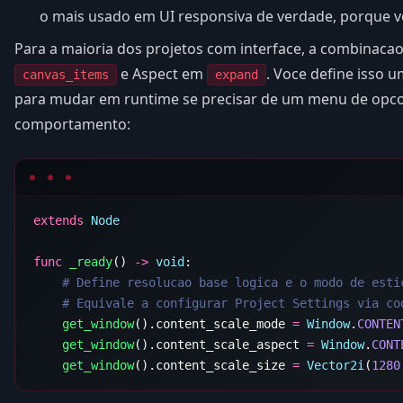
o mais usado em UI responsiva de verdade, porque v
Para a maioria dos projetos com interface, a combinac
e Aspect em
. Voce define isso 
canvas_items
expand
para mudar em runtime se precisar de um menu de opco
comportamento:
extends
func
 _ready
() 
->
 void
    get_window
().content_scale_mode 
=
 Window
.
    get_window
().content_scale_aspect 
=
 Window
.
    get_window
().content_scale_size 
=
 Vector2i
(
1280