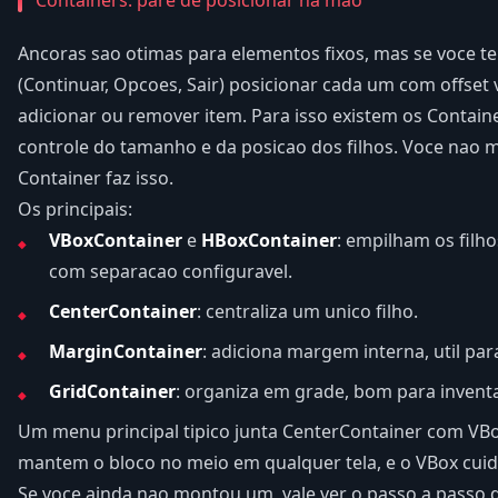
Ancoras sao otimas para elementos fixos, mas se voce t
(Continuar, Opcoes, Sair) posicionar cada um com offset 
adicionar ou remover item. Para isso existem os Contai
controle do tamanho e da posicao dos filhos. Voce nao m
Container faz isso.
Os principais:
VBoxContainer
e
HBoxContainer
: empilham os filho
com separacao configuravel.
CenterContainer
: centraliza um unico filho.
MarginContainer
: adiciona margem interna, util par
GridContainer
: organiza em grade, bom para inventa
Um menu principal tipico junta CenterContainer com VB
mantem o bloco no meio em qualquer tela, e o VBox cui
Se voce ainda nao montou um, vale ver o passo a passo 