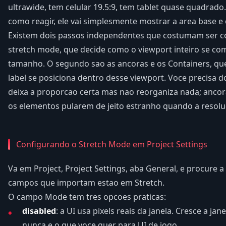
ultrawide, tem celular 19.5:9, tem tablet quase quadrado
como reagir, ele vai simplesmente mostrar a area base e o
Existem dois passos independentes que costumam ser co
stretch mode, que decide como o viewport inteiro se c
tamanho. O segundo sao as ancoras e os Containers, q
label se posiciona dentro desse viewport. Voce precisa 
deixa a proporcao certa mas nao reorganiza nada; ancor
os elementos pularem de jeito estranho quando a resol
Configurando o Stretch Mode em Project Settings
Va em Project, Project Settings, aba General, e procure 
campos que importam estao em Stretch.
O campo Mode tem tres opcoes praticas:
disabled
: a UI usa pixels reais da janela. Cresce a ja
nunca e o que voce quer para UI de jogo.