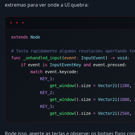
extremas para ver onde a UI quebra:
extends
func
 _unhandled_input
(
event
:
 InputEvent
) 
->
 void
    if
 event 
is
 InputEventKey
 and
        match
            KEY_1
                get_window
().size 
=
 Vector2i
(
1280
, 
            KEY_2
                get_window
().size 
=
 Vector2i
(
1080
, 
            KEY_3
                get_window
().size 
=
 Vector2i
(
2560
, 
Rode isso, aperte as teclas e observe: os botoes fixos co