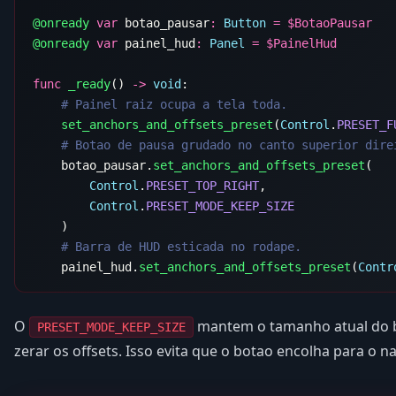
@onready
 var
 botao_pausar
:
 Button
 =
 $
@onready
 var
 painel_hud
:
 Panel
 =
 $
func
 _ready
() 
->
 void
    set_anchors_and_offsets_preset
(
Control
.
PRESET_F
    botao_pausar.
set_anchors_and_offsets_preset
        Control
.
PRESET_TOP_RIGHT
        Control
.
    painel_hud.
set_anchors_and_offsets_preset
(
Contr
O
mantem o tamanho atual do bo
PRESET_MODE_KEEP_SIZE
zerar os offsets. Isso evita que o botao encolha para o 