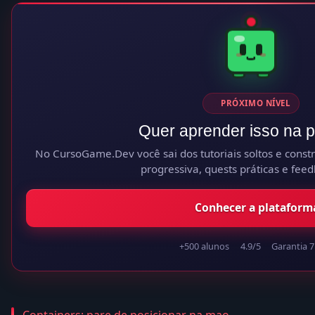
PRÓXIMO NÍVEL
Quer aprender isso na p
No CursoGame.Dev você sai dos tutoriais soltos e constró
progressiva, quests práticas e feed
Conhecer a plataform
+500 alunos
4.9/5
Garantia 7
Containers: pare de posicionar na mao