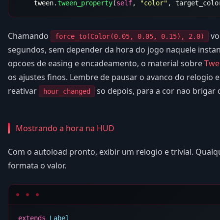
    tween.
tween_property
(
self
, 
"color"
Chamando
vo
force_to(Color(0.05, 0.05, 0.15), 2.0)
segundos, sem depender da hora do jogo naquele instan
opcoes de easing e encadeamento, o material sobre
Twe
os ajustes finos. Lembre de pausar o avanco do relogio 
reativar
so depois, para a cor nao brigar
hour_changed
Mostrando a hora na HUD
Com o autoload pronto, exibir um relogio e trivial. Qualq
formata o valor.
extends