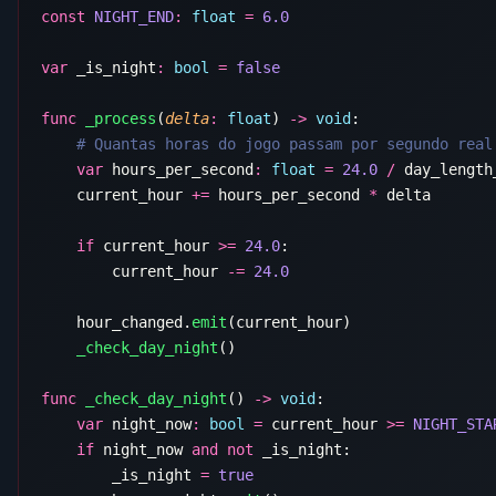
const
 NIGHT_END
:
 float
 =
var
 _is_night
:
 bool
 =
func
 _process
(
delta
:
 float
) 
->
 void
    var
 hours_per_second
:
 float
 =
 24.0
 /
    current_hour 
+=
 hours_per_second 
*
    if
 current_hour 
>=
 24.0
        current_hour 
-=
    hour_changed.
emit
    _check_day_night
func
 _check_day_night
() 
->
 void
    var
 night_now
:
 bool
 =
 current_hour 
>=
 NIGHT_STA
    if
 night_now 
and
 not
        _is_night 
=