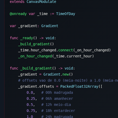
extends
@onready
 var
 _time 
:=
var
 _gradient
:
func
 _ready
() 
->
 void
    _build_gradient
    _time.hour_changed.
connect
    _on_hour_changed
func
 _build_gradient
() 
->
 void
    _gradient 
=
 Gradient
.
new
    _gradient.offsets 
=
 PackedFloat32Array
        0.0
,   
        0.25
,  
        0.5
,   
        0.75
,  
        1.0