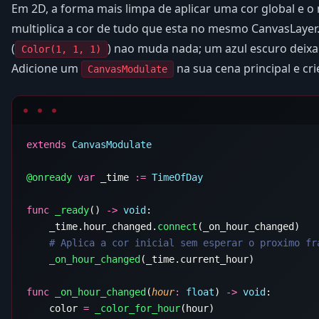
Em 2D, a forma mais limpa de aplicar uma cor global e o
multiplica a cor de tudo que esta no mesmo CanvasLaye
(
) nao muda nada; um azul escuro deix
Color(1, 1, 1)
Adicione um
na sua cena principal e cr
CanvasModulate
extends
@onready
 var
 _time 
:=
func
 _ready
() 
->
 void
    _time.hour_changed.
connect
    _on_hour_changed
func
 _on_hour_changed
(
hour
:
 float
) 
->
 void
    color 
=
 _color_for_hour