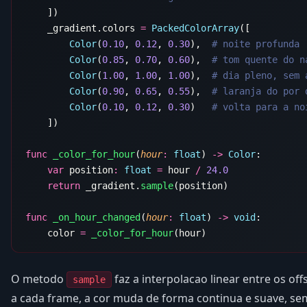
    _gradient.colors 
=
 PackedColorArray
        Color
(
0.10
, 
0.12
, 
0.30
),  
        Color
(
0.85
, 
0.70
, 
0.60
),  
        Color
(
1.00
, 
1.00
, 
1.00
),  
        Color
(
0.90
, 
0.65
, 
0.55
),  
        Color
(
0.10
, 
0.12
, 
0.30
)   
func
 _color_for_hour
(
hour
:
 float
) 
->
 Color
    var
 position
:
 float
 =
 hour 
/
    return
 _gradient.
sample
func
 _on_hour_changed
(
hour
:
 float
) 
->
 void
    color 
=
 _color_for_hour
O metodo
faz a interpolacao linear entre os of
sample
a cada frame, a cor muda de forma continua e suave, se