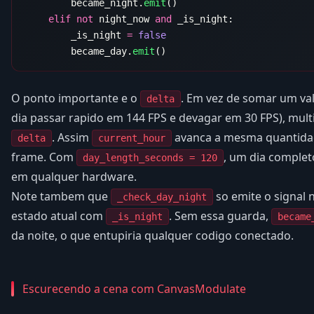
        became_night.
emit
    elif
 not
 night_now 
and
        _is_night 
=
        became_day.
emit
O ponto importante e o
. Em vez de somar um val
delta
dia passar rapido em 144 FPS e devagar em 30 FPS), mult
. Assim
avanca a mesma quantidad
delta
current_hour
frame. Com
, um dia complet
day_length_seconds = 120
em qualquer hardware.
Note tambem que
so emite o signal 
_check_day_night
estado atual com
. Sem essa guarda,
_is_night
became
da noite, o que entupiria qualquer codigo conectado.
Escurecendo a cena com CanvasModulate