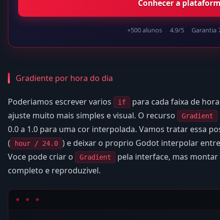
Conhecer a platafor
+500 alunos
4.9/5
Garantia 
Gradiente por hora do dia
Poderiamos escrever varios
para cada faixa de hor
if
ajuste muito mais simples e visual. O recurso
Gradient
0.0 a 1.0 para uma cor interpolada. Vamos tratar essa p
(
) e deixar o proprio Godot interpolar entr
hour / 24.0
Voce pode criar o
pela interface, mas montar
Gradient
completo e reproduzivel.