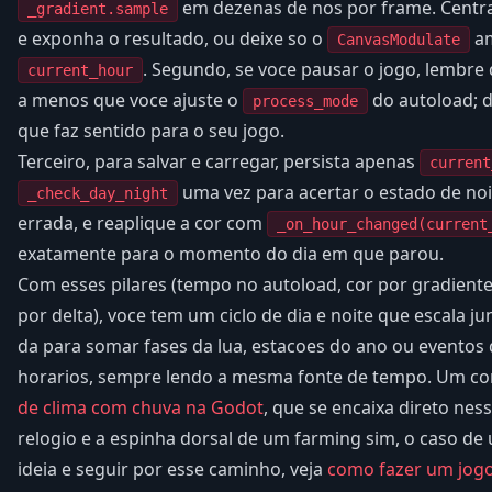
em dezenas de nos por frame. Central
_gradient.sample
e exponha o resultado, ou deixe so o
am
CanvasModulate
. Segundo, se voce pausar o jogo, lembre
current_hour
a menos que voce ajuste o
do autoload; 
process_mode
que faz sentido para o seu jogo.
Terceiro, para salvar e carregar, persista apenas
current
uma vez para acertar o estado de noi
_check_day_night
errada, e reaplique a cor com
_on_hour_changed(current
exatamente para o momento do dia em que parou.
Com esses pilares (tempo no autoload, cor por gradiente,
por delta), voce tem um ciclo de dia e noite que escala ju
da para somar fases da lua, estacoes do ano ou eventos
horarios, sempre lendo a mesma fonte de tempo. Um c
de clima com chuva na Godot
, que se encaixa direto ne
relogio e a espinha dorsal de um farming sim, o caso de us
ideia e seguir por esse caminho, veja
como fazer um jogo