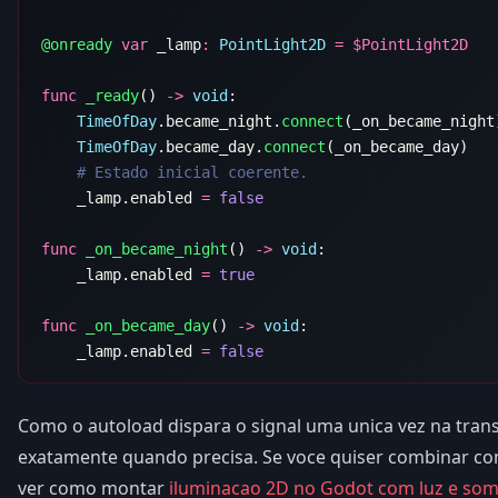
@onready
 var
 _lamp
:
 PointLight2D
 =
 $
func
 _ready
() 
->
 void
    TimeOfDay
.became_night.
connect
    TimeOfDay
.became_day.
connect
    _lamp.enabled 
=
func
 _on_became_night
() 
->
 void
    _lamp.enabled 
=
func
 _on_became_day
() 
->
 void
    _lamp.enabled 
=
Como o autoload dispara o signal uma unica vez na trans
exatamente quando precisa. Se voce quiser combinar com
ver como montar
iluminacao 2D no Godot com luz e so