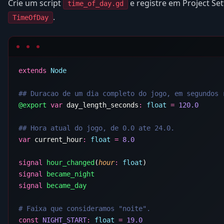
Crie um script
e registre em Project Se
time_of_day.gd
.
TimeOfDay
extends
@export
 var
 day_length_seconds
:
 float
 =
var
 current_hour
:
 float
 =
signal
 hour_changed
(
hour
:
 float
signal
signal
const
 NIGHT_START
:
 float
 =