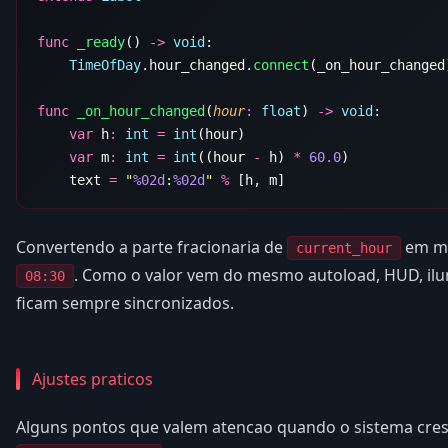
func
 _ready
() 
->
 void
    TimeOfDay
.hour_changed.
connect
func
 _on_hour_changed
(
hour
:
 float
) 
->
 void
    var
 h
:
 int
 =
 int
    var
 m
:
 int
 =
 int
((hour 
-
 h) 
*
 60.0
    text 
=
 "
%02d
:
%02d
"
 %
Convertendo a parte fracionaria de
em mi
current_hour
. Como o valor vem do mesmo autoload, HUD, ilu
08:30
ficam sempre sincronizados.
Ajustes praticos
Alguns pontos que valem atencao quando o sistema cresc