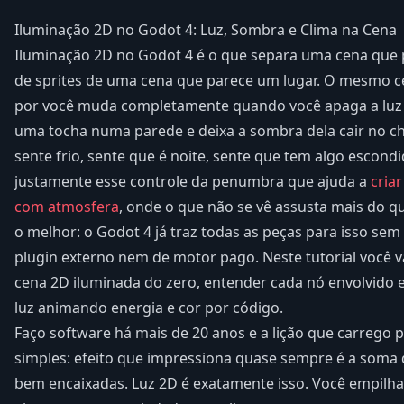
Iluminação 2D no Godot 4: Luz, Sombra e Clima na Cena
Iluminação 2D no Godot 4 é o que separa uma cena qu
de sprites de uma cena que parece um lugar. O mesmo 
por você muda completamente quando você apaga a luz
uma tocha numa parede e deixa a sombra dela cair no c
sente frio, sente que é noite, sente que tem algo escond
justamente esse controle da penumbra que ajuda a
cria
com atmosfera
, onde o que não se vê assusta mais do q
o melhor: o Godot 4 já traz todas as peças para isso sem
plugin externo nem de motor pago. Neste tutorial você 
cena 2D iluminada do zero, entender cada nó envolvido e
luz animando energia e cor por código.
Faço software há mais de 20 anos e a lição que carrego
simples: efeito que impressiona quase sempre é a soma
bem encaixadas. Luz 2D é exatamente isso. Você empilha