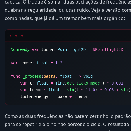
caótica. O truque é somar duas oscilações de frequência
quebrar a regularidade, ou usar ruído. Veja a versão co
combinadas, que já dá um tremor bem mais orgânico:
@onready
 var
 tocha
:
 PointLight2D
 =
 $
var
 _base
:
 float
 =
func
 _process
(
delta
:
 float
) 
->
 void
    var
 t
:
 float
 =
 Time
.
get_ticks_msec
() 
*
    var
 tremor
:
 float
 =
 sin
(t 
*
 11.0
) 
*
 0.06
 +
 sin
(
    tocha.energy 
=
 _base 
+
Como as duas frequências não batem certinho, o padrã
para se repetir e o olho não percebe o ciclo. O resulta