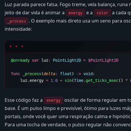
Luz parada parece falsa. Fogo treme, vela balança, runa 
jeito de dar vida é animar a
e a
a cada q
energy
color
. O exemplo mais direto usa um seno para osc
_process
intensidade:
@onready
 var
 luz
:
 PointLight2D
 =
 $
func
 _process
(
delta
:
 float
) 
->
 void
    luz.energy 
=
 1.0
 +
 sin
(
Time
.
get_ticks_msec
() 
*
 
Esse código faz a
oscilar de forma regular em t
energy
base. É um pulso limpo e previsível, ótimo para luzes mági
portais, onde você quer uma respiração calma e hipnótic
Para uma tocha de verdade, o pulso regular não conven