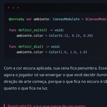
@onready
 var
 ambiente
:
 CanvasModulate
 =
 $
func
 definir_noite
() 
->
 void
    ambiente.color 
=
 Color
(
0.12
, 
0.14
, 
0.28
func
 definir_dia
() 
->
 void
    ambiente.color 
=
 Color
(
1.0
, 
1.0
, 
1.0
Com a cor escura aplicada, sua cena fica penumbra. Esse 
agora o jogador só vai enxergar o que você decidir ilumin
direção de arte começa, porque o que fica no escuro é t
quanto o que fica na luz.
PointLight2D: a luz que nasce de um ponto