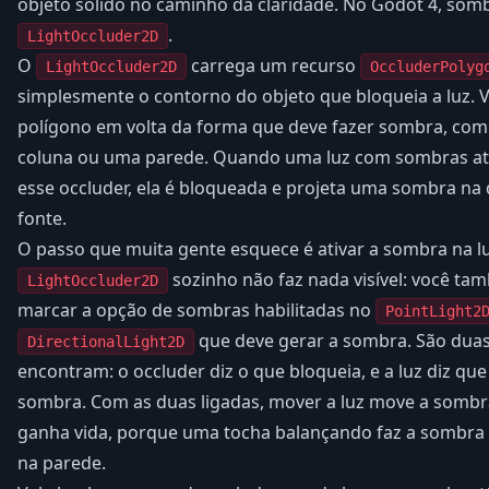
objeto sólido no caminho da claridade. No Godot 4, som
.
LightOccluder2D
O
carrega um recurso
LightOccluder2D
OccluderPolyg
simplesmente o contorno do objeto que bloqueia a luz. 
polígono em volta da forma que deve fazer sombra, co
coluna ou uma parede. Quando uma luz com sombras ati
esse occluder, ela é bloqueada e projeta uma sombra na 
fonte.
O passo que muita gente esquece é ativar a sombra na lu
sozinho não faz nada visível: você ta
LightOccluder2D
marcar a opção de sombras habilitadas no
PointLight2
que deve gerar a sombra. São duas
DirectionalLight2D
encontram: o occluder diz o que bloqueia, e a luz diz que
sombra. Com as duas ligadas, mover a luz move a sombra,
ganha vida, porque uma tocha balançando faz a sombra
na parede.