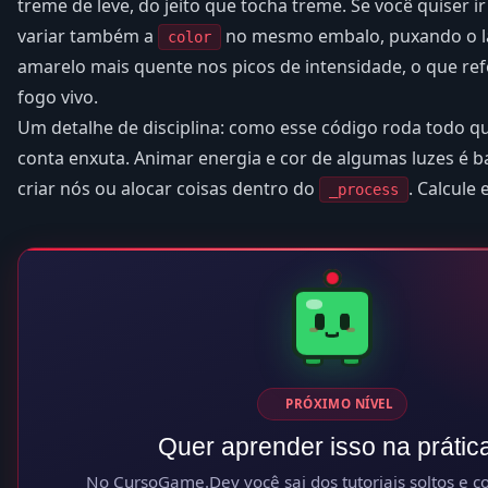
treme de leve, do jeito que tocha treme. Se você quiser i
variar também a
no mesmo embalo, puxando o l
color
amarelo mais quente nos picos de intensidade, o que re
fogo vivo.
Um detalhe de disciplina: como esse código roda todo 
conta enxuta. Animar energia e cor de algumas luzes é b
criar nós ou alocar coisas dentro do
. Calcule 
_process
PRÓXIMO NÍVEL
Quer aprender isso na prátic
No CursoGame.Dev você sai dos tutoriais soltos e co