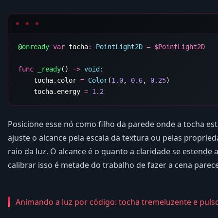
@onready
 var
 tocha
:
 PointLight2D
 =
 $
func
 _ready
() 
->
 void
    tocha.color 
=
 Color
(
1.0
, 
0.6
, 
0.25
    tocha.energy 
=
Posicione esse nó como filho da parede onde a tocha es
ajuste o alcance pela escala da textura ou pelas propried
raio da luz. O alcance é o quanto a claridade se estende a
calibrar isso é metade do trabalho de fazer a cena parecer
Animando a luz por código: tocha tremeluzente e puls