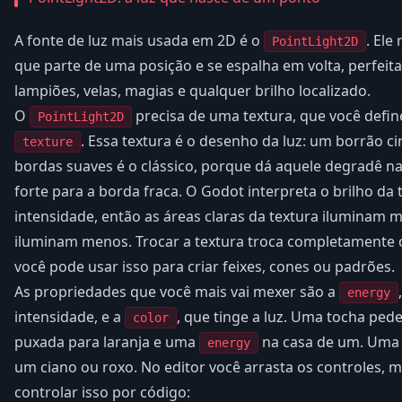
A fonte de luz mais usada em 2D é o
. Ele
PointLight2D
que parte de uma posição e se espalha em volta, perfeita
lampiões, velas, magias e qualquer brilho localizado.
O
precisa de uma textura, que você defi
PointLight2D
. Essa textura é o desenho da luz: um borrão c
texture
bordas suaves é o clássico, porque dá aquele degradê na
forte para a borda fraca. O Godot interpreta o brilho da
intensidade, então as áreas claras da textura iluminam m
iluminam menos. Trocar a textura troca completamente o
você pode usar isso para criar feixes, cones ou padrões.
As propriedades que você mais vai mexer são a
energy
intensidade, e a
, que tinge a luz. Uma tocha pe
color
puxada para laranja e uma
na casa de um. Uma 
energy
um ciano ou roxo. No editor você arrasta os controles, 
controlar isso por código: