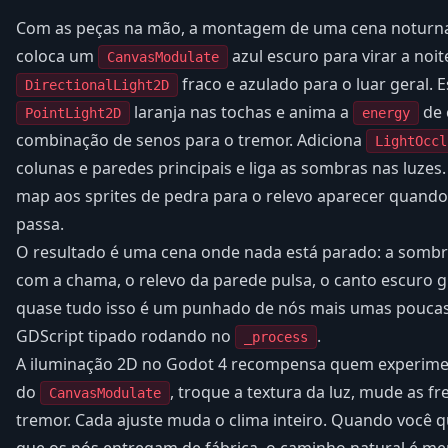
Com as peças na mão, a montagem de uma cena noturna f
coloca um
azul escuro para virar a noit
CanvasModulate
fraco e azulado para o luar geral. 
DirectionalLight2D
laranja nas tochas e anima a
de 
PointLight2D
energy
combinação de senos para o tremor. Adiciona
LightOccl
colunas e paredes principais e liga as sombras nas luzes.
map aos sprites de pedra para o relevo aparecer quando 
passa.
O resultado é uma cena onde nada está parado: a sombra
com a chama, o relevo da parede pulsa, o canto escuro g
quase tudo isso é um punhado de nós mais umas poucas
GDScript tipado rodando no
.
_process
A iluminação 2D no Godot 4 recompensa quem experime
do
, troque a textura da luz, mude as f
CanvasModulate
tremor. Cada ajuste muda o clima inteiro. Quando você q
que os nós entregam de fábrica, o caminho natural é m