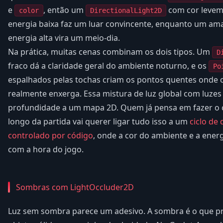
e
, então um
com cor levem
color
DirectionalLight2D
energia baixa faz um luar convincente, enquanto um am
energia alta vira um meio-dia.
Na prática, muitas cenas combinam os dois tipos. Um
D
fraco dá a claridade geral do ambiente noturno, e os
Po
espalhados pelas tochas criam os pontos quentes onde 
realmente enxerga. Essa mistura de luz global com luzes 
profundidade a um mapa 2D. Quem já pensa em fazer o
longo da partida vai querer ligar tudo isso a um
ciclo de 
controlado por código
, onde a cor do ambiente e a ene
com a hora do jogo.
Sombras com LightOccluder2D
Luz sem sombra parece um adesivo. A sombra é o que p