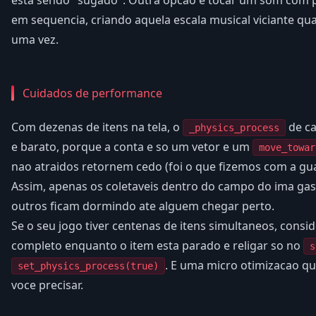
em sequencia, criando aquela escala musical viciante qu
uma vez.
Cuidados de performance
Com dezenas de itens na tela, o
de ca
_physics_process
e barato, porque a conta e so um vetor e um
move_towar
nao atraidos retornem cedo (foi o que fizemos com a g
Assim, apenas os coletaveis dentro do campo do ima g
outros ficam dormindo ate alguem chegar perto.
Se o seu jogo tiver centenas de itens simultaneos, consi
completo enquanto o item esta parado e religar so no
s
. E uma micro otimizacao qu
set_physics_process(true)
voce precisar.