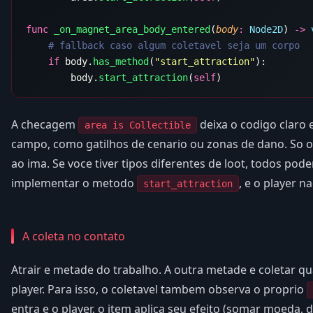
func
 _on_magnet_area_body_entered
(
body
:
 Node2D
) 
->
 
    if
 body.
has_method
(
"start_attraction"
        body.
start_attraction
(
self
A checagem
deixa o codigo claro 
area is Collectible
campo, como gatilhos de cenario ou zonas de dano. So o
ao ima. Se voce tiver tipos diferentes de loot, todos p
implementar o metodo
, e o player n
start_attraction
A coleta no contato
Atrair e metade do trabalho. A outra metade e coletar q
player. Para isso, o coletavel tambem observa o proprio
entra e o player, o item aplica seu efeito (somar moeda, d