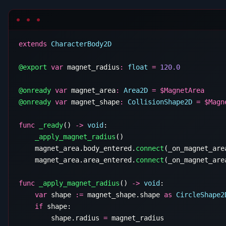
extends
@export
 var
 magnet_radius
:
 float
 =
@onready
 var
 magnet_area
:
 Area2D
 =
 $
@onready
 var
 magnet_shape
:
 CollisionShape2D
 =
 $
func
 _ready
() 
->
 void
    _apply_magnet_radius
    magnet_area.body_entered.
connect
    magnet_area.area_entered.
connect
func
 _apply_magnet_radius
() 
->
 void
    var
 shape 
:=
 magnet_shape.shape 
as
    if
        shape.radius 
=