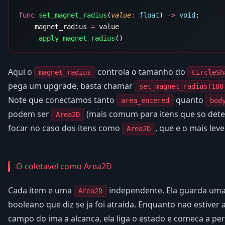
func
 set_magnet_radius
(
value
:
 float
) 
->
 void
    magnet_radius 
=
    _apply_magnet_radius
Aqui o
controla o tamanho do
magnet_radius
CircleSh
pega um upgrade, basta chamar
set_magnet_radius(180
Note que conectamos tanto
quanto
area_entered
bod
podem ser
(mais comum para itens que so dete
Area2D
focar no caso dos itens como
, que e o mais le
Area2D
O coletavel como Area2D
Cada item e uma
independente. Ela guarda uma 
Area2D
booleano que diz se ja foi atraida. Enquanto nao estiver
campo do ima a alcanca, ela liga o estado e comeca a per