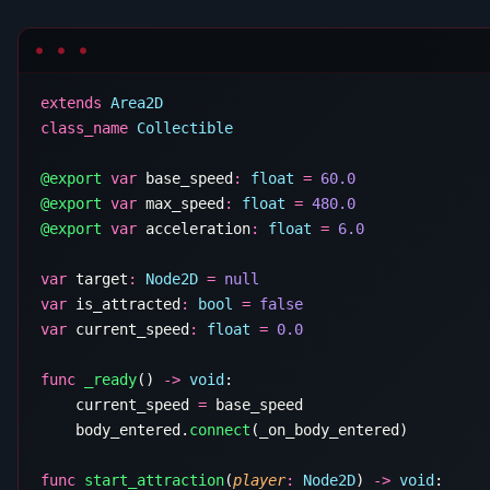
extends
class_name
@export
 var
 base_speed
:
 float
 =
@export
 var
 max_speed
:
 float
 =
@export
 var
 acceleration
:
 float
 =
var
 target
:
 Node2D
 =
var
 is_attracted
:
 bool
 =
var
 current_speed
:
 float
 =
func
 _ready
() 
->
 void
    current_speed 
=
    body_entered.
connect
func
 start_attraction
(
player
:
 Node2D
) 
->
 void