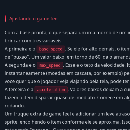
Ajustando o game feel
Com a base pronta, o que separa um ima morno de um im
brincar com tres variaveis.
A primeira e o
. Se ele for alto demais, o i
base_speed
de "puxao". Um valor baixo, em torno de 60, da o arranqu
A segunda e o
. Esse e o teto da velocidade.
max_speed
instantaneamente (moedas em cascata, por exemplo) ped
voce quer que o jogador veja viajando pela tela, pode te
A terceira e a
. Valores baixos deixam a cu
acceleration
fazem o item disparar quase de imediato. Comece em alg
rodando.
Um truque extra de game feel e adicionar um leve atras
sprite, encolhendo o item conforme ele se aproxima. Isso 
esta sendo "sugado". Outra opcao e tocar um som com p