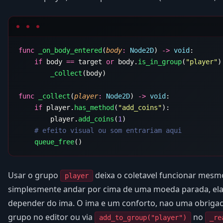
func
 _on_body_entered
(
body
:
 Node2D
) 
->
 void
    if
 body 
==
 target 
or
 body.
is_in_group
(
"player"
        _collect
func
 _collect
(
player
:
 Node2D
) 
->
 void
    if
 player.
has_method
(
"add_coins"
        player.
add_coins
(
1
    queue_free
Usar o grupo
deixa o coletavel funcionar mesmo
player
simplesmente andar por cima de uma moeda parada, ela
depender do ima. O ima e um conforto, nao uma obrigaca
grupo no editor ou via
no
add_to_group("player")
_re