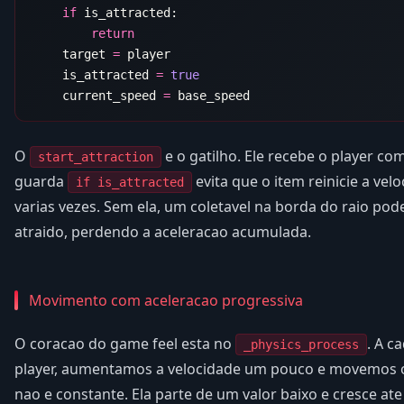
    if
    target 
=
    is_attracted 
=
    current_speed 
=
O
e o gatilho. Ele recebe o player co
start_attraction
guarda
evita que o item reinicie a ve
if is_attracted
varias vezes. Sem ela, um coletavel na borda do raio pod
atraido, perdendo a aceleracao acumulada.
Movimento com aceleracao progressiva
O coracao do game feel esta no
. A c
_physics_process
player, aumentamos a velocidade um pouco e movemos o 
nao e constante. Ela parte de um valor baixo e cresce a