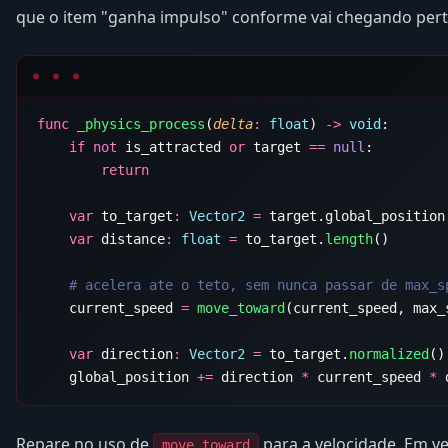
que o item "ganha impulso" conforme vai chegando pert
func
 _physics_process
(
delta
:
 float
) 
->
 void
    if
 not
 is_attracted 
or
 target 
==
 null
    var
 to_target
:
 Vector2
 =
 target.global_position
    var
 distance
:
 float
 =
 to_target.
length
    current_speed 
=
 move_toward
(current_speed, max_
    var
 direction
:
 Vector2
 =
 to_target.
normalized
    global_position 
+=
 direction 
*
 current_speed 
*
Repare no uso de
para a velocidade. Em ve
move_toward