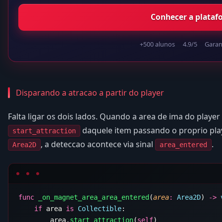
Conhecer a plataf
+500 alunos
4.9/5
Garant
Disparando a atracao a partir do player
Falta ligar os dois lados. Quando a area de ima do player
daquele item passando o proprio pla
start_attraction
, a deteccao acontece via sinal
.
Area2D
area_entered
func
 _on_magnet_area_area_entered
(
area
:
 Area2D
) 
->
 
    if
 area 
is
 Collectible
        area.
start_attraction
(
self